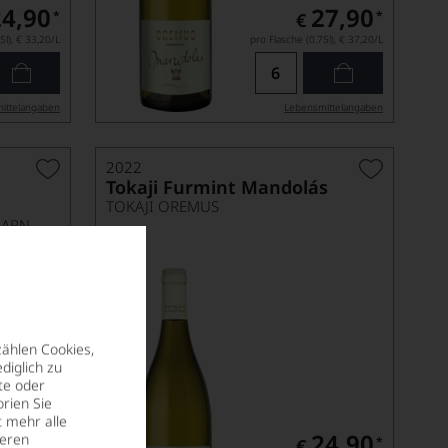
24,90
27,90
*
*
€
5l),
€ 33,20
/L
pro Flasche (0.75l),
€ 37,20
/L
ittel­angaben
Lebensmittel­angaben
2022
Tokaji Furmint Mandolás
TOKAJI OREMUS
GARN
zählen Cookies,
diglich zu
te oder
rien Sie
t mehr alle
25,90
*
24,90
seren
*
€