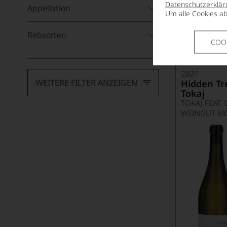
Datenschutzerklär
Appellation
Um alle Cookies ab
47,90
*
€
Rebsorten
pro Flasche (0.5l),
€
COO
2021
WEITERE FILTER ANZEIGEN
Hidden Tr
Tokaj
TOKAJ FEAT.
WEINGUT M