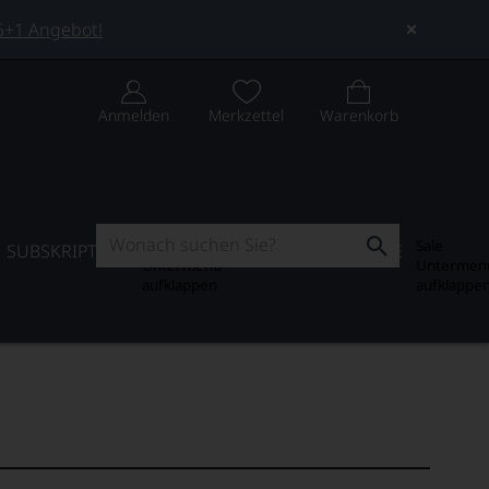
 5+1 Angebot!
Anmelden
Merkzettel
Warenkorb
Subskription
Sale
SUBSKRIPTION
WEIN-JOURNAL
SALE
Untermenü
Untermen
aufklappen
aufklappe