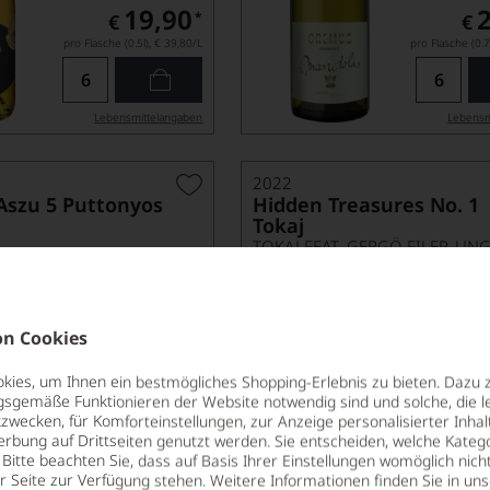
19,90
*
€
€
pro Flasche (0.5l),
€ 39,80
/L
pro Flasche (0.7
Lebensmittel­angaben
Lebensm
2022
Aszu 5 Puttonyos
Hidden Treasures No. 1
Tokaj
TOKAJ FEAT. GERGÖ FILEP, UN
WEINGUT MORIC
n Cookies
ies, um Ihnen ein bestmögliches Shopping-Erlebnis zu bieten. Dazu 
gsgemäße Funktionieren der Website notwendig sind und solche, die le
zwecken, für Komforteinstellungen, zur Anzeige personalisierter Inhal
erbung auf Drittseiten genutzt werden. Sie entscheiden, welche Katego
Bitte beachten Sie, dass auf Basis Ihrer Einstellungen womöglich nich
€
er Seite zur Verfügung stehen. Weitere Informationen finden Sie in un