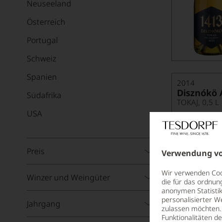
Neuseeland
Österreich
Portugal
Schweiz
Spanien
2014
Disznókö 
Südafrika
TOKAJ, 0,5 L
USA
NEU
Preis
Verwendung vo
Wir verwenden Cook
Winzer und Weingüter
die für das ordnun
anonymen Statistik
personalisierter W
Jahrgang
zulassen möchten. 
Funktionalitäten d