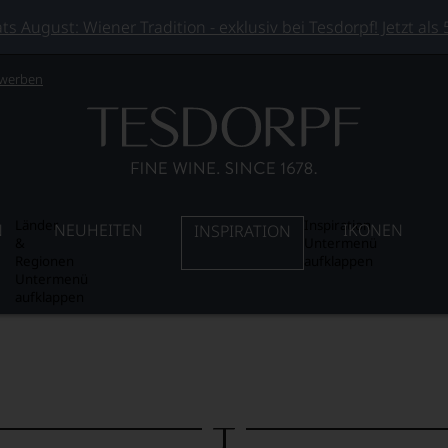
 August: Wiener Tradition - exklusiv bei Tesdorpf! Jetzt als
 werben
Länder
Inspiration
N
NEUHEITEN
IKONEN
INSPIRATION
&
Untermenü
Regionen
aufklappen
Untermenü
aufklappen