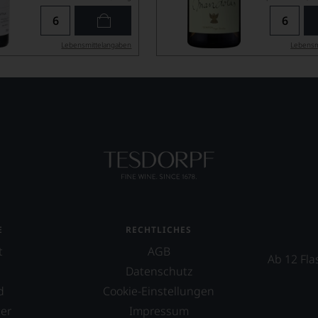
Lebensmittel­angaben
Lebensm
E
RECHTLICHES
t
AGB
Ab 12 Fla
Datenschutz
d
Cookie-Einstellungen
er
Impressum