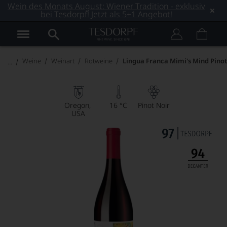
Wein des Monats August: Wiener Tradition - exklusiv
bei Tesdorpf! Jetzt als 5+1 Angebot!
Weine
Weinart
Rotweine
Lingua Franca Mimi's Mind Pinot
Oregon
16 °C
Pinot Noir
USA