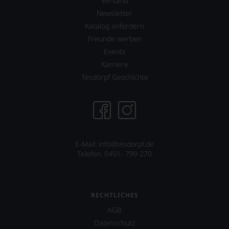
Versand
liefert,
einzelner
erscheinen
Kritiker
Newsletter
im
verlassen
Katalog anfordern
Decanter
zu
Freunde werben
auch
müssen?
umfangreiche
Events
Unsere
Artikel
Bewertungen
Karriere
über
spiegeln
Tesdorpf Geschichte
Winzer
das
und
Ergebnis
Regionen.
unserer
Expertenrunde
Jährlich
wider.
wird
Bitte
»Man
beachten
/
E-Mail: info@tesdorpf.de
Sie
Woman
Telefon: 0451- 799 270
auch
of
unsere
the
untenstehenden
Year«
Erläuterungen,
der
RECHTLICHES
dann
Weinwelt
wissen
AGB
ermittelt.
Sie
Darunter
Datenschutz
dank