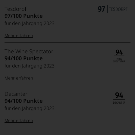
Tesdorpf
97/100 Punkte
für den Jahrgang 2023
Mehr erfahren
99–100 Punkte:
Tesdorpf
The Wine Spectator
Der
94/100 Punkte
Name
für den Jahrgang 2023
Tesdorpf
95–98 Punkte:
steht
Mehr erfahren
für
»Fine
90–94 Punkte:
Wine«,
The
Analog zum
Decanter
für
Wine
„Wine Advocate“
94/100 Punkte
die
Spectator
bewertet und
edlen
für den Jahrgang 2023
85–89 Punkte:
beurteilt der
Der
Weine
„Wine Spectator“
»Wine
der
Mehr erfahren
Weine nach dem
Spectator«
Welt,
100 Punkte-
gehört
wie
System, dass
100-98 Punkte:
Decanter
neben