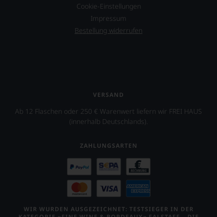
sind
Cookie-Einstellungen
unserer
legendäre
Bewertungen
Impressum
und
stets,
illustre
Bestellung widerrufen
was
Namen
für
wie
einen
Angelo
Wein
Gaja,
Sie
Robert
hier
Mondavi,
genießen
Piero
VERSAND
können.
Antinori
Ab 12 Flaschen oder 250 € Warenwert liefern wir FREI HAUS
oder
Natürlich
der
(innerhalb Deutschlands).
müssen
Weinschriftsteller
Sie
Hugh
in
ZAHLUNGSARTEN
Johnson.
Zukunft
auf
Auf
R.
Decanter.com
Parker
können
&
User
Co,
zwei
nicht
Mal
WIR WURDEN AUSGEZEICHNET: TESTSIEGER IN DER
verzichten,
KATEGORIE »FINE WINE & BORDEAUX« FALSTAFF – DIE