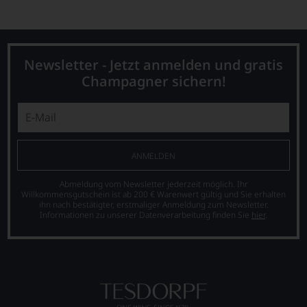
Newsletter - Jetzt anmelden und gratis
Champagner sichern!
ANMELDEN
Abmeldung vom Newsletter jederzeit möglich. Ihr
Willkommensgutschein ist ab 200 € Warenwert gültig und Sie erhalten
ihn nach bestätigter, erstmaliger Anmeldung zum Newsletter.
Informationen zu unserer Datenverarbeitung finden Sie
hier
.