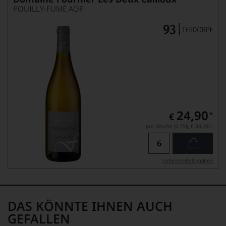
POUILLY-FUMÉ AOP
24,90
*
€
pro Flasche (0.75l),
€ 33,20
/L
Lebensmittel­angaben
DAS KÖNNTE IHNEN AUCH
GEFALLEN