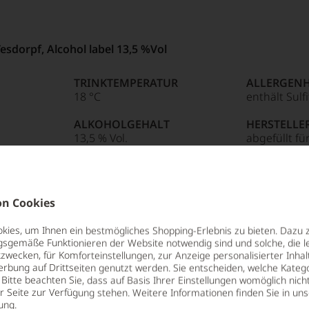
sdorpf, Alcohol label 13,5 %Vol
TRINKTEMPERATUR
ALLERGEN
18 °C
enthält Sulf
ALKOHOLGEHALT
HERSTELLE
13,5 % Vol.
abgefüllt fü
GmbH, DE-2
LAGERPOTENTIAL
SH 1201003 
2027
Lübeck
n Cookies
ies, um Ihnen ein bestmögliches Shopping-Erlebnis zu bieten. Dazu 
gsgemäße Funktionieren der Website notwendig sind und solche, die le
zwecken, für Komforteinstellungen, zur Anzeige personalisierter Inhal
erbung auf Drittseiten genutzt werden. Sie entscheiden, welche Katego
Bitte beachten Sie, dass auf Basis Ihrer Einstellungen womöglich nich
er Seite zur Verfügung stehen. Weitere Informationen finden Sie in un
ung
.