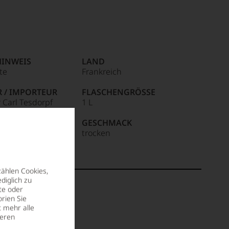
HINWEIS
LAND
ite
Frankreich
R / IMPORTEUR
FLASCHENGRÖSSE
r Carl Tesdorpf
1 L
3352 Lübeck von D-
in der Hansestadt
GESCHMACK
trocken
zählen Cookies,
diglich zu
te oder
rien Sie
t mehr alle
seren