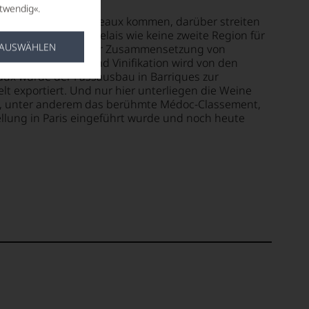
twendig«.
 Burgund oder Bordeaux kommen, darüber streiten
aber, steht das Bordelais wie keine zweite Region für
 AUSWÄHLEN
uvées variieren in der Zusammensetzung von
akten Mischung und Vinifikation wird von den
aux wurde der Fassausbau in Barriques zur
elt exportiert. Und nur hier unterliegen die Weine
en, unter anderem das berühmte Médoc-Classement,
ellung in Paris eingeführt wurde und noch heute