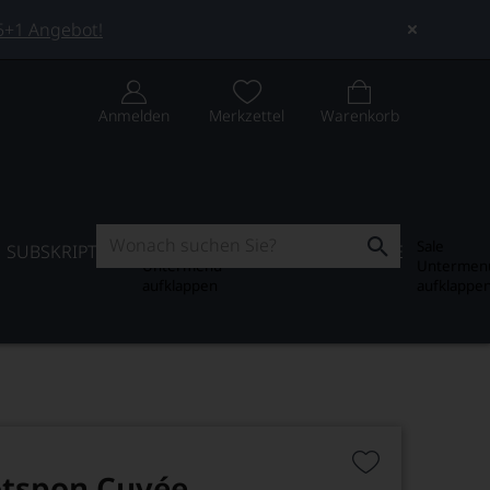
 5+1 Angebot!
Anmelden
Merkzettel
Warenkorb
Subskription
Sale
SUBSKRIPTION
WEIN-JOURNAL
SALE
Untermenü
Untermen
aufklappen
aufklappe
otspon Cuvée