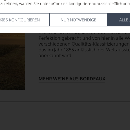
Bordeaux
zulehnen, wählen Sie unter »Cookies konfigurieren« ausschließlich »no
Ob die besten Weine Frankreichs nun aus
sich Weinliebhaber seit jeher. Ohne Frage 
KIES KONFIGURIEREN
NUR NOTWENDIGE
ALLE
französischen Wein. Die hier erzeugten C
Château zu Château; das Geheimnis der ex
Kellermeistern sorgsam gehütet. In Borde
Perfektion gebracht und von hier in alle W
verschiedenen Qualitäts-Klassifizierung
das im Jahr 1855 anlässlich der Weltausst
anerkannt wird.
MEHR WEINE AUS BORDEAUX