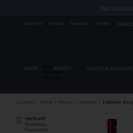
Wein des Monats
Geschichte
Kontakt
Newsletter
Vorteile
Freunde
Weine
WEINE
WINZER
LÄNDER & REGIONE
Untermenü
aufklappen
Startseite
Weine
Weinart
Rotweine
Lübecker Rots
Herkunft
Bordeaux
Frankreich