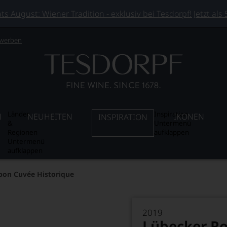
 August: Wiener Tradition - exklusiv bei Tesdorpf! Jetzt als
 werben
Länder
Inspiration
N
NEUHEITEN
IKONEN
INSPIRATION
&
Untermenü
Regionen
aufklappen
Untermenü
aufklappen
pon Cuvée Historique
2019
Lübecker R