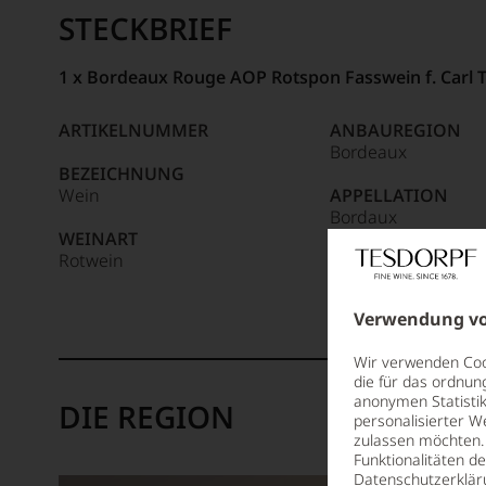
STECKBRIEF
1 x Bordeaux Rouge AOP Rotspon Fasswein f. Carl Te
ARTIKELNUMMER
ANBAUREGION
Bordeaux
BEZEICHNUNG
Wein
APPELLATION
Bordaux
WEINART
Rotwein
REBSORTEN
100% Merlot
Verwendung vo
Wir verwenden Cook
die für das ordnun
anonymen Statistik
DIE REGION
personalisierter W
zulassen möchten. 
Funktionalitäten d
Datenschutzerklär