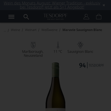
Wein des Monats August: Wiener Tradition - exklusiv
bei Tesdorpf! Jetzt als 5+1 Angebot!
Weine
Weinart
Weißweine
Maravie Sauvignon Blanc
Marlborough
11 °C
Sauvignon Blanc
Neuseeland