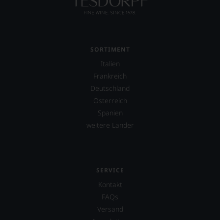
also
sollen
Sie
als
Kunde
SORTIMENT
des
Hauses
Italien
nicht
Frankreich
davon
Deutschland
profitieren,
statt
Österreich
an
Spanien
Stelle
weitere Länder
sich
nur
auf
Einschätzungen
einzelner
SERVICE
Kritiker
verlassen
Kontakt
zu
FAQs
müssen?
Versand
Unsere