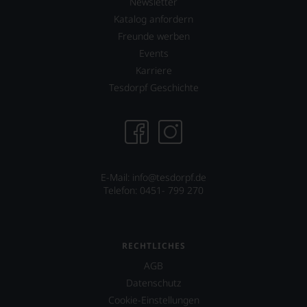
Bewertungen
Newsletter
spiegeln
Katalog anfordern
das
Freunde werben
Ergebnis
unserer
Events
Expertenrunde
Karriere
wider.
Tesdorpf Geschichte
Bitte
beachten
Sie
auch
unsere
untenstehenden
Erläuterungen,
E-Mail: info@tesdorpf.de
dann
Telefon: 0451- 799 270
wissen
Sie
dank
unserer
RECHTLICHES
Bewertungen
stets,
AGB
was
Datenschutz
für
einen
Cookie-Einstellungen