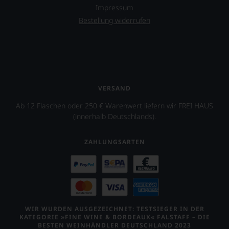
Wein
Impressum
Sie
Bestellung widerrufen
hier
genießen
können.
Natürlich
müssen
Sie
in
VERSAND
Zukunft
Ab 12 Flaschen oder 250 € Warenwert liefern wir FREI HAUS
auf
R.
(innerhalb Deutschlands).
Parker
&
ZAHLUNGSARTEN
Co,
nicht
verzichten,
aber
Sie
finden
fortan
WIR WURDEN AUSGEZEICHNET: TESTSIEGER IN DER
an
KATEGORIE »FINE WINE & BORDEAUX« FALSTAFF – DIE
jedem
BESTEN WEINHÄNDLER DEUTSCHLAND 2023