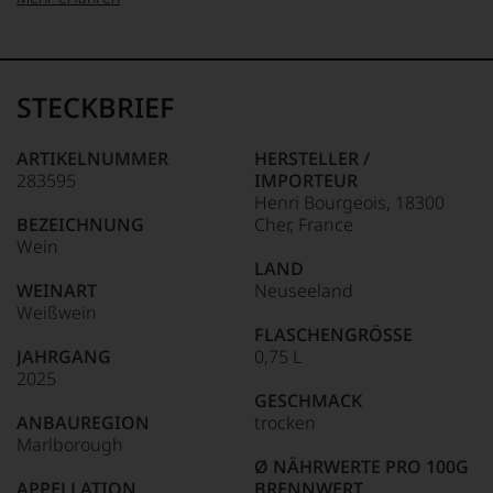
99–100 Punkte:
Tesdorpf
Der
Name
STECKBRIEF
Tesdorpf
95–98 Punkte:
steht
für
ARTIKELNUMMER
HERSTELLER /
»Fine
283595
IMPORTEUR
90–94 Punkte:
Wine«,
Henri Bourgeois, 18300
für
BEZEICHNUNG
Cher, France
die
Wein
edlen
85–89 Punkte:
LAND
Weine
WEINART
Neuseeland
der
Weißwein
Welt,
FLASCHENGRÖSSE
wie
JAHRGANG
0,75 L
kaum
2025
Unter 85 Punkte:
ein
GESCHMACK
anderer.
ANBAUREGION
trocken
Das
Marlborough
dokumentieren
Ø NÄHRWERTE PRO 100G
wir
APPELLATION
BRENNWERT
auch