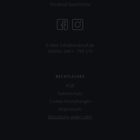
Tesdorpf Geschichte
fundierte
Bewertungen
jedes
einzelnen
Weines.
Warum
also
E-Mail: info@tesdorpf.de
sollen
Telefon: 0451- 799 270
Sie
als
Kunde
des
Hauses
RECHTLICHES
nicht
AGB
davon
Datenschutz
profitieren,
statt
Cookie-Einstellungen
an
Impressum
Stelle
Bestellung widerrufen
sich
nur
auf
Einschätzungen