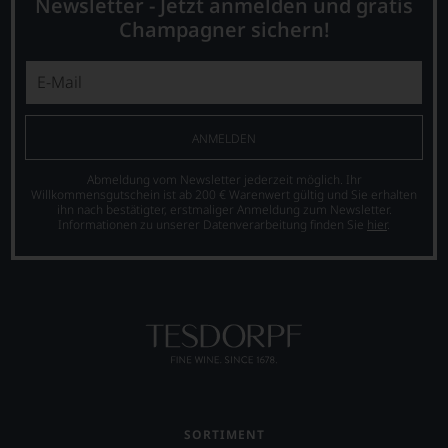
Bewertung
Newsletter - Jetzt anmelden und gratis
schwer
Champagner sichern!
nachvollziehbar
ist
oder
am
Wein
vorbeigeht.
ANMELDEN
Aus
diesem
Abmeldung vom Newsletter jederzeit möglich. Ihr
Grund
Willkommensgutschein ist ab 200 € Warenwert gültig und Sie erhalten
haben
ihn nach bestätigter, erstmaliger Anmeldung zum Newsletter.
Informationen zu unserer Datenverarbeitung finden Sie
hier
.
wir
beschlossen:
WIR
WERDEN
UNSERE
WEINE
AUCH
SELBST
BEWERTEN.
Wir,
SORTIMENT
das