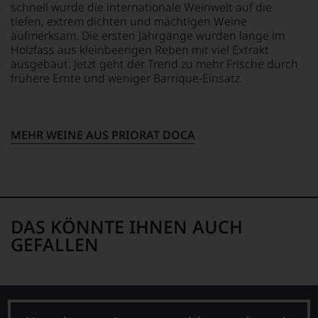
ES-ECO-019-CT
0 g
schnell wurde die internationale Weinwelt auf die
um
SALZ
zu
tiefen, extrem dichten und mächtigen Weine
TRINKTEMPERATUR
0 g
unterstreichen,
aufmerksam. Die ersten Jahrgänge wurden lange im
10 °C
auf
Holzfass aus kleinbeerigen Reben mit viel Extrakt
welch
ZUTATEN
ausgebaut. Jetzt geht der Trend zu mehr Frische durch
hohem
ALKOHOLGEHALT
Bio-Trauben*,
frühere Ernte und weniger Barrique-Einsatz.
Niveau
13,5 % Vol.
Konservierungsmittel:
sich
SULFITE. *Alle Zutaten
unsere
RESTSÜSSE
landwirtschaftlichen
Weinselektion
0,3 g/L
Ursprungs stammen aus
MEHR WEINE AUS PRIORAT DOCA
bewegt.
kontrolliert biologischer
Das
SÄUREGEHALT
Landwirtschaft
aber
4,6 g/L
genügt
uns
LAGERPOTENTIAL
nicht
2030
DAS KÖNNTE IHNEN AUCH
mehr.
Wir
GEFALLEN
haben
festgestellt,
dass
manch
eine