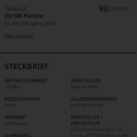
Tesdorpf
93/100 Punkte
für den Jahrgang 2024
Mehr erfahren
99–100 Punkte:
Tesdorpf
Der
Name
STECKBRIEF
Tesdorpf
95–98 Punkte:
steht
für
ARTIKELNUMMER
VERSCHLUSS
»Fine
392862
Naturkorken
90–94 Punkte:
Wine«,
für
BEZEICHNUNG
ALLERGENHINWEIS
die
Wein
enthält Sulfite
edlen
85–89 Punkte:
Weine
WEINART
HERSTELLER /
der
Weißwein
IMPORTEUR
Welt,
Viticultors Mas d'En Gil
wie
JAHRGANG
S.L.U., 43738 Bellmunt del