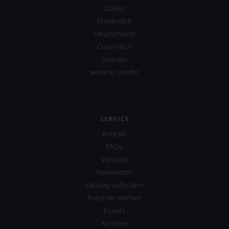
Experten-
Italien
und
Frankreich
Verkostungsteam
des
Deutschland
Hauses
Österreich
Tesdorpf,
Spanien
diskutieren
leidenschaftlich,
weitere Länder
aber
konstruktiv
jeden
Wein
SERVICE
im
Hinblick
Kontakt
auf
FAQs
Herkunft,
Stilistik,
Versand
Rebsortentypizität
Newsletter
und
Katalog anfordern
Charakteristik.
Freunde werben
Und
daraus
Events
ergeben
Karriere
sich