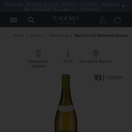
Wein des Monats August: Wiener Tradition - exklusiv
bei Tesdorpf! Jetzt als 5+1 Angebot!
Weine
Weinart
Weißweine
Mas d'en Gil Bellmunt Blanco
Katalonien
10 °C
Garnacha Blanca
Spanien