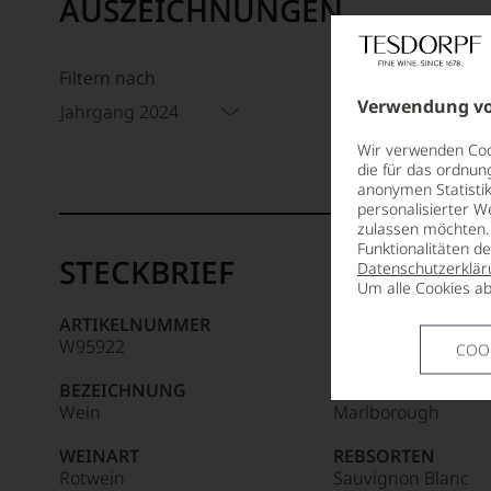
AUSZEICHNUNGEN
Filtern nach
Tesdor
92/1
Verwendung vo
Jahrgang 2024
Wir verwenden Cook
Mehr er
die für das ordnun
anonymen Statistik
99–100
Tesdor
personalisierter W
zulassen möchten. 
Der
Funktionalitäten d
STECKBRIEF
Name
Datenschutzerklär
Tesdor
95–98 
Um alle Cookies ab
steht
ARTIKELNUMMER
ANBAUREGION
für
W95922
Marlborough
COO
»Fine
90–94 
Wine«,
BEZEICHNUNG
APPELLATION
für
Wein
Marlborough
die
edlen
WEINART
REBSORTEN
85–89 
Weine
Rotwein
Sauvignon Blanc