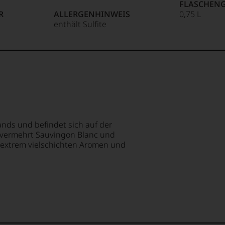
FLASCHENG
R
ALLERGENHINWEIS
0,75 L
enthält Sulfite
85 Punkte:
r.
entieren
e
nds und befindet sich auf der
 vermehrt Sauvingon Blanc und
tungen
extrem vielschichten Aromen und
len
ierter
urnalisten
blikationen
en