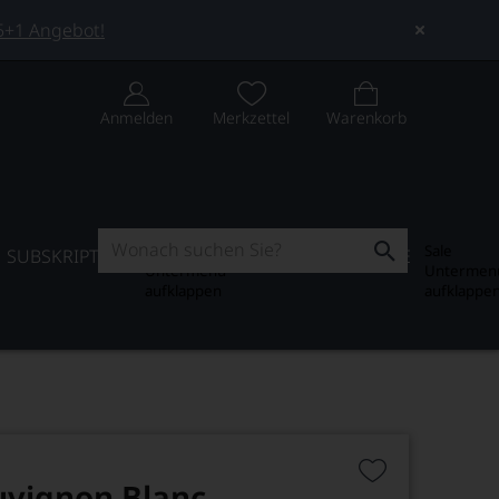
 5+1 Angebot!
Anmelden
Merkzettel
Warenkorb
Subskription
Sale
SUBSKRIPTION
WEIN-JOURNAL
SALE
Untermenü
Untermen
aufklappen
aufklappe
uvignon Blanc