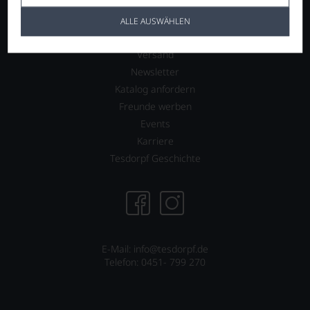
Kontakt
ALLE AUSWÄHLEN
FAQs
Versand
Newsletter
Katalog anfordern
Freunde werben
Events
Karriere
Tesdorpf Geschichte
E-Mail: info@tesdorpf.de
Telefon: 0451- 799 270