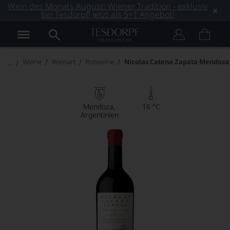
Wein des Monats August: Wiener Tradition - exklusiv
bei Tesdorpf! Jetzt als 5+1 Angebot!
Weine
Weinart
Rotweine
Nicolas Catena Zapata Mendoza
Mendoza
16 °C
Argentinien