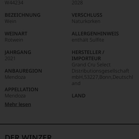
W44234
2028
BEZEICHNUNG
VERSCHLUSS
Wein
Naturkorken
WEINART
ALLERGENHINWEIS
Rotwein
enthält Sulfite
JAHRGANG
HERSTELLER /
2021
IMPORTEUR
Grand Cru Select
ANBAUREGION
Distributionsgesellschaft
Mendoza
mbH,53227,Bonn,Deutschl
and
APPELLATION
Mendoza
LAND
Argentinien
Mehr lesen
REBSORTEN
Cabernet Franc
FLASCHENGRÖSSE
Cabernet Sauvignon
0,75 L
Malbec
GESCHMACK
DER WINZER