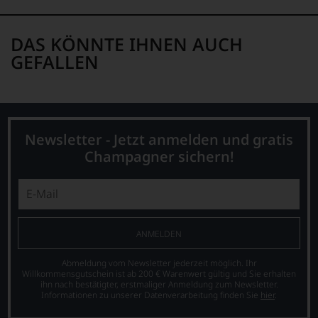
DAS KÖNNTE IHNEN AUCH
GEFALLEN
Newsletter - Jetzt anmelden und gratis
Champagner sichern!
ANMELDEN
Abmeldung vom Newsletter jederzeit möglich. Ihr
Willkommensgutschein ist ab 200 € Warenwert gültig und Sie erhalten
ihn nach bestätigter, erstmaliger Anmeldung zum Newsletter.
Informationen zu unserer Datenverarbeitung finden Sie
hier
.