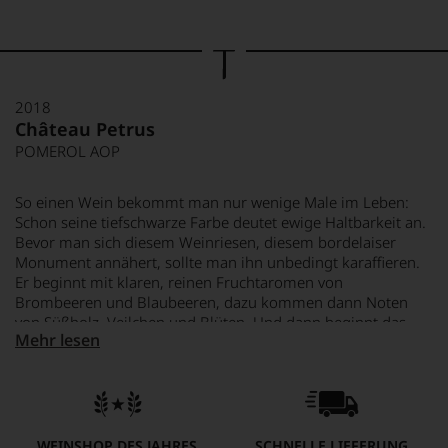
2018
Château Petrus
POMEROL AOP
So einen Wein bekommt man nur wenige Male im Leben:
Schon seine tiefschwarze Farbe deutet ewige Haltbarkeit an.
Bevor man sich diesem Weinriesen, diesem bordelaiser
Monument annähert, sollte man ihn unbedingt karaffieren.
Er beginnt mit klaren, reinen Fruchtaromen von
Brombeeren und Blaubeeren, dazu kommen dann Noten
von Süßholz, Veilchen und Blüten. Und dann beginnt das
Mehr lesen
Spiel von Neuem… Wie ein so dichter, kompakter Wein so
weich und harmonisch sein kann, ist ein Enigma. Petrus
2018 sprengt die Vorstellungskraft.
WEINSHOP DES JAHRES
SCHNELLE LIEFERUNG