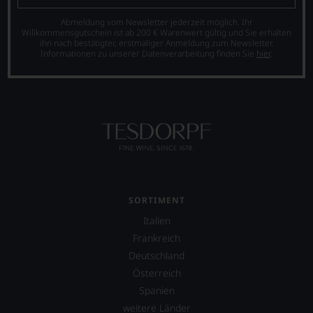
Punkte-
dem
sollen
System
20
Sie
Abmeldung vom Newsletter jederzeit möglich. Ihr
etablierte.
Willkommensgutschein ist ab 200 € Warenwert gültig und Sie erhalten
Punkte
als
ihn nach bestätigter, erstmaliger Anmeldung zum Newsletter.
System.
Kunde
Der
Informationen zu unserer Datenverarbeitung finden Sie
hier
.
des
große
Hauses
Durchbruch
nicht
gelang
davon
Parker
profitieren,
als
statt
er
an
den
Stelle
Bordeaux-
sich
Jahrgang
nur
1982,
auf
von
SORTIMENT
Einschätzungen
Kritikern
Italien
einzelner
wegen
Kritiker
des
Frankreich
verlassen
warmen
Deutschland
zu
Witterungsverlaufs
Österreich
müssen?
eher
Unsere
skeptisch
Spanien
Bewertungen
beurteilt,
weitere Länder