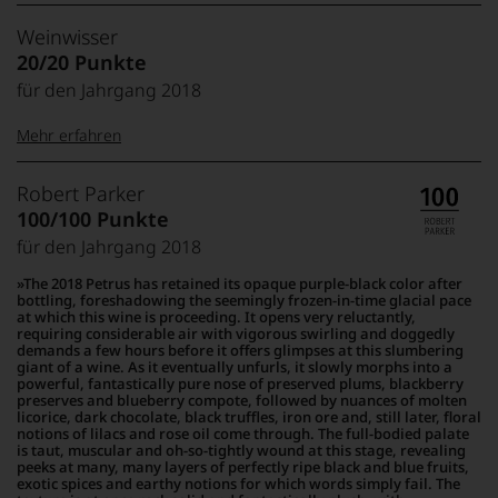
99–100 Punkte:
Tesdorpf
Weinwisser
Der
20/20 Punkte
Name
für den Jahrgang 2018
Tesdorpf
95–98 Punkte:
steht
Mehr erfahren
für
»Fine
90–94 Punkte:
Wine«,
20 Punkte:
Weinwisser
Robert Parker
für
Das
100/100 Punkte
die
Magazin
edlen
für den Jahrgang 2018
85–89 Punkte:
wurde
19 Punkte:
Weine
von
The 2018 Petrus has retained its opaque purple-black color after
der
dem
bottling, foreshadowing the seemingly frozen-in-time glacial pace
Welt,
18
Weinjournalisten,
at which this wine is proceeding. It opens very reluctantly,
wie
Punkte:
requiring considerable air with vigorous swirling and doggedly
Weinbuchautor
kaum
demands a few hours before it offers glimpses at this slumbering
und
17 Punkte:
Unter 85 Punkte:
giant of a wine. As it eventually unfurls, it slowly morphs into a
ein
Bordeauxspezialisten
powerful, fantastically pure nose of preserved plums, blackberry
anderer.
René
preserves and blueberry compote, followed by nuances of molten
Das
16 Punkte:
licorice, dark chocolate, black truffles, iron ore and, still later, floral
Gabriel
dokumentieren
notions of lilacs and rose oil come through. The full-bodied palate
gegründet
is taut, muscular and oh-so-tightly wound at this stage, revealing
wir
und
peeks at many, many layers of perfectly ripe black and blue fruits,
auch
erscheint
exotic spices and earthy notions for which words simply fail. The
15 Punkte: