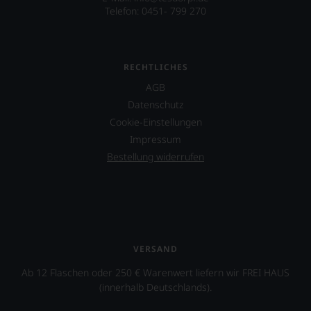
Sie
des
Telefon: 0451- 799 270
hier
Bordelais
genießen
und
können.
genießt
Kultstatus.
Natürlich
RECHTLICHES
Und
müssen
AGB
er
Sie
verschaffte
Datenschutz
in
Robert
Zukunft
Cookie-Einstellungen
Parker
auf
Impressum
ein
R.
derart
Bestellung widerrufen
Parker
hohes
&
Maß
Co,
an
nicht
Popularität,
verzichten,
dass
aber
in
Sie
der
VERSAND
finden
Folgezeit
fortan
die
Ab 12 Flaschen oder 250 € Warenwert liefern wir FREI HAUS
an
Zahl
(innerhalb Deutschlands).
jedem
der
Wein