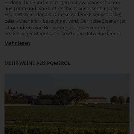
Bodens. Der Sand-Kiesbogen hat Zwischenschichten
verstand
Platz
Aus
sich
aus Lehm und eine Unterschicht aus eisenhaltigem
eingeräumt.
diesem
als
Eisenortstein, der als
Crasse de fer
(Eisenschlacke)
Die
Grund
»
«
Sprachrohr
oder
Machefer
bezeichnet wird. Der hohe Eisenanteil
Verkostungen
haben
»
«
des
haben
wir
ist geradezu eine Bedingung für die Erzeugung
Verbrauchers
zumeist
beschlossen:
erstklassiger Merlots. Die kostbaren Rotweine lagern
und
ein
zudem oft über zwei Jahre in Barriques. Die
WIR
schuf
Mehr lesen
Thema,
Spitzenweine der Region – maßgeblich der Familie
WERDEN
1978
das
Moueix – gehören zu den besten, die in Bordeaux
UNSERE
den
können
produziert werden.
WEINE
Newsletter
spezifische
MEHR WEINE AUS POMEROL
AUCH
»The
Regionen
SELBST
Wine
sein,
BEWERTEN.
Advocate«,
oder
der
Jahrgänge
Wir,
in
und
das
der
Jahrgangsvergleiche
Experten-
Folgezeit
wichtiger
und
zu
Weinbauregionen
Verkostungsteam
einer
der
des
der
Welt.
Hauses
bedeutendsten
Die
Tesdorpf,
Publikationen
Texte
diskutieren
der