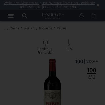
Wein des Monats August: Wiener Tradition - exklusiv
bei Tesdorpf! Jetzt als 5+1 Angebot!
Weine
Weinart
Rotweine
Petrus
Bordeaux
18 °C
Frankreich