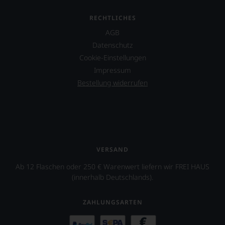
verlassen
zu
RECHTLICHES
müssen?
Unsere
AGB
Bewertungen
Datenschutz
spiegeln
das
Cookie-Einstellungen
Ergebnis
Impressum
unserer
Bestellung widerrufen
Expertenrunde
wider.
Bitte
beachten
Sie
auch
unsere
VERSAND
untenstehenden
Erläuterungen,
Ab 12 Flaschen oder 250 € Warenwert liefern wir FREI HAUS
dann
(innerhalb Deutschlands).
wissen
Sie
dank
ZAHLUNGSARTEN
unserer
Bewertungen