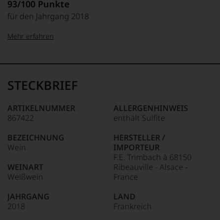
93/100 Punkte
für den Jahrgang 2018
Mehr erfahren
99–100 Punkte:
Tesdorpf
Der
Name
STECKBRIEF
Tesdorpf
95–98 Punkte:
steht
für
ARTIKELNUMMER
ALLERGENHINWEIS
»Fine
867422
enthält Sulfite
90–94 Punkte:
Wine«,
für
BEZEICHNUNG
HERSTELLER /
die
Wein
IMPORTEUR
edlen
85–89 Punkte:
F.E. Trimbach à 68150
Weine
WEINART
Ribeauville - Alsace -
der
Weißwein
France
Welt,
wie
JAHRGANG
LAND
kaum
2018
Frankreich
Unter 85 Punkte:
ein
anderer.