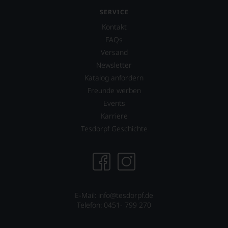
jedes
SERVICE
einzelnen
Weines.
Kontakt
Warum
FAQs
also
Versand
sollen
Sie
Newsletter
als
Katalog anfordern
Kunde
Freunde werben
des
Hauses
Events
nicht
Karriere
davon
Tesdorpf Geschichte
profitieren,
statt
an
Stelle
sich
nur
auf
E-Mail: info@tesdorpf.de
Einschätzungen
Telefon: 0451- 799 270
einzelner
Kritiker