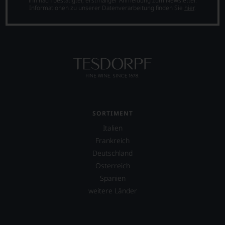
ihn nach bestätigter, erstmaliger Anmeldung zum Newsletter.
Verkostungsteam
Informationen zu unserer Datenverarbeitung finden Sie
hier
.
des
Hauses
Tesdorpf,
diskutieren
leidenschaftlich,
aber
konstruktiv
jeden
Wein
im
Hinblick
SORTIMENT
auf
Herkunft,
Italien
Stilistik,
Frankreich
Rebsortentypizität
Deutschland
und
Charakteristik.
Österreich
Und
Spanien
daraus
weitere Länder
ergeben
sich
fundierte
Bewertungen