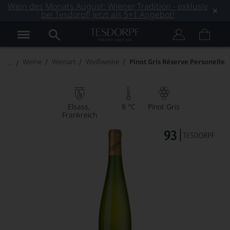
Wein des Monats August: Wiener Tradition - exklusiv
bei Tesdorpf! Jetzt als 5+1 Angebot!
Weine
Weinart
Weißweine
Pinot Gris Réserve Personelle
Elsass
8 °C
Pinot Gris
Frankreich