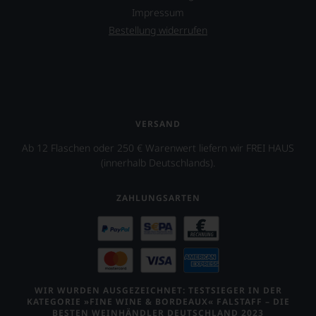
aber
Impressum
Sie
Bestellung widerrufen
finden
fortan
an
jedem
Wein
auch
unsere
VERSAND
Tesdorpf-
Bewertung.
Ab 12 Flaschen oder 250 € Warenwert liefern wir FREI HAUS
Wir
(innerhalb Deutschlands).
beurteilen
unsere
Weine
ZAHLUNGSARTEN
nach
dem
bekannten
und
bewährten
100-
Punkte-
WIR WURDEN AUSGEZEICHNET: TESTSIEGER IN DER
System.
KATEGORIE »FINE WINE & BORDEAUX« FALSTAFF – DIE
BESTEN WEINHÄNDLER DEUTSCHLAND 2023
Wir