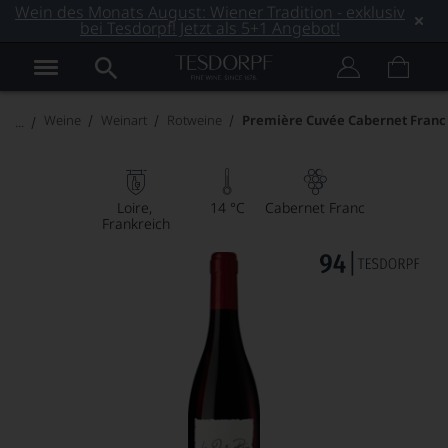
Wein des Monats August: Wiener Tradition - exklusiv
bei Tesdorpf! Jetzt als 5+1 Angebot!
Weine
Weinart
Rotweine
Première Cuvée Cabernet Franc
Loire
14 °C
Cabernet Franc
Frankreich