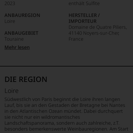
2023
enthält Sulfite
Unter 85 Punkte:
ein
anderer.
ANBAUREGION
HERSTELLER /
Das
Loire
IMPORTEUR
dokumentieren
Domaine de Quatre Piliers,
wir
ANBAUGEBIET
41140 Noyers-sur-Cher,
auch
Touraine
France
und
gerade
Mehr lesen
mit
APPELLATION
LAND
Bewertungen
Touraine
Frankreich
und
Medaillen
REBSORTEN
FLASCHENGRÖSSE
renommierter
100% Cabernet Franc
0,75 L
DIE REGION
Weinjournalisten
oder
TRINKTEMPERATUR
GESCHMACK
Loire
Fachpublikationen
14 °C
trocken
in
Südwestlich von Paris beginnt die Loire ihren langen
unseren
Lauf, bis sie an den Gestaden der Bretagne bei Nantes
Aussendungen
in den Atlantischen Ozean mündet. Dabei durchquert
oder
sie nicht nur ein wildromantisches
in
Landschaftspanorama, sondern auch zahlreiche, z.T.
unserem
besonders bemerkenswerte Weinbauregionen. Am Start
Webshop,