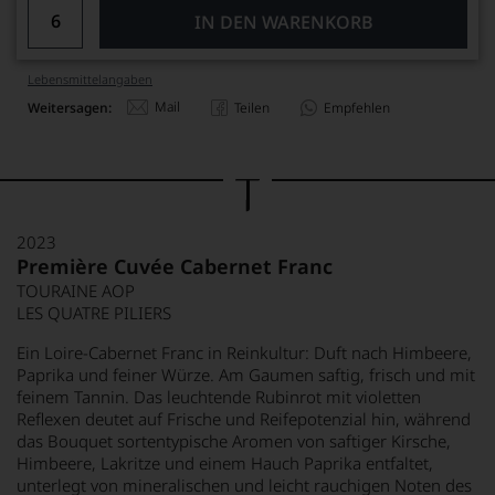
IN DEN WARENKORB
Lebensmittel­angaben
Mail
Weitersagen:
Teilen
Empfehlen
2023
Première Cuvée Cabernet Franc
TOURAINE AOP
LES QUATRE PILIERS
Ein Loire-Cabernet Franc in Reinkultur: Duft nach Himbeere,
Paprika und feiner Würze. Am Gaumen saftig, frisch und mit
feinem Tannin. Das leuchtende Rubinrot mit violetten
Reflexen deutet auf Frische und Reifepotenzial hin, während
das Bouquet sortentypische Aromen von saftiger Kirsche,
Himbeere, Lakritze und einem Hauch Paprika entfaltet,
unterlegt von mineralischen und leicht rauchigen Noten des