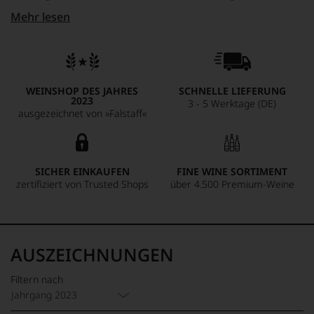
kalkreichen Terroirs. Am Gaumen wirkt der Wein
Mehr lesen
geschmeidig und lebendig zugleich: klare, knackige Frucht,
feines Tannin, präzise Frische und eine salzige Mineralität im
Abgang verleihen ihm Struktur und Ausdruck. Les Quatre
Piliers bringt hier einen typischen, aber zugänglichen
Touraine-Stil auf die Flasche – charmant, leichtfüßig und mit
WEINSHOP DES JAHRES
SCHNELLE LIEFERUNG
kühler Eleganz.
2023
3 - 5 Werktage (DE)
ausgezeichnet von »Falstaff«
SICHER EINKAUFEN
FINE WINE SORTIMENT
zertifiziert von Trusted Shops
über 4.500 Premium-Weine
AUSZEICHNUNGEN
Filtern nach
Jahrgang 2023