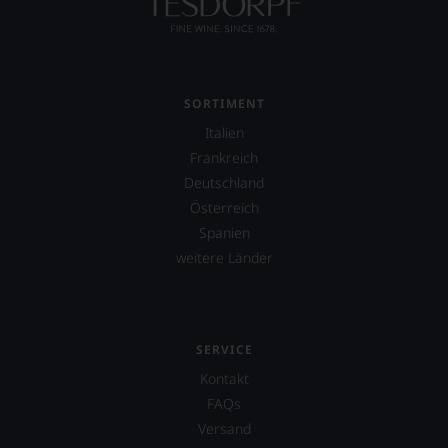
einzelner
Kritiker
verlassen
zu
müssen?
Unsere
SORTIMENT
Bewertungen
Italien
spiegeln
das
Frankreich
Ergebnis
Deutschland
unserer
Österreich
Expertenrunde
wider.
Spanien
Bitte
weitere Länder
beachten
Sie
auch
unsere
untenstehenden
SERVICE
Erläuterungen,
Kontakt
dann
wissen
FAQs
Sie
Versand
dank