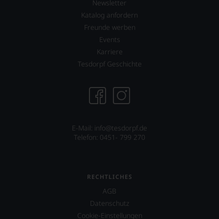
Newsletter
unserer
Bewertungen
Katalog anfordern
stets,
Freunde werben
was
Events
für
einen
Karriere
Wein
Tesdorpf Geschichte
Sie
hier
genießen
können.
Natürlich
müssen
E-Mail: info@tesdorpf.de
Sie
Telefon: 0451- 799 270
in
Zukunft
auf
R.
Parker
RECHTLICHES
&
AGB
Co,
Datenschutz
nicht
verzichten,
Cookie-Einstellungen