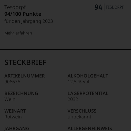
Tesdorpf
94/100 Punkte
für den Jahrgang 2023
Mehr erfahren
99–100 Punkte:
Tesdorpf
Der
Name
STECKBRIEF
Tesdorpf
95–98 Punkte:
steht
für
ARTIKELNUMMER
ALKOHOLGEHALT
»Fine
906676
12,5 % Vol.
90–94 Punkte:
Wine«,
für
BEZEICHNUNG
LAGERPOTENTIAL
die
Wein
2032
edlen
85–89 Punkte:
Weine
WEINART
VERSCHLUSS
der
Rotwein
unbekannt
Welt,
wie
JAHRGANG
ALLERGENHINWEIS
kaum