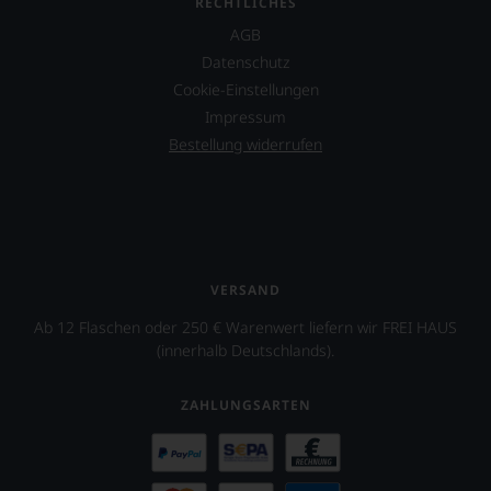
RECHTLICHES
Kritiker
verlassen
AGB
zu
Datenschutz
müssen?
Cookie-Einstellungen
Unsere
Bewertungen
Impressum
spiegeln
Bestellung widerrufen
das
Ergebnis
unserer
Expertenrunde
wider.
Bitte
beachten
VERSAND
Sie
auch
Ab 12 Flaschen oder 250 € Warenwert liefern wir FREI HAUS
unsere
(innerhalb Deutschlands).
untenstehenden
Erläuterungen,
ZAHLUNGSARTEN
dann
wissen
Sie
dank