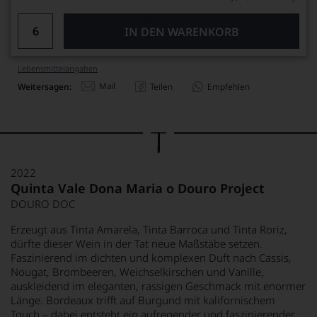
IN DEN WARENKORB
Lebensmittel­angaben
Mail
Weitersagen:
Teilen
Empfehlen
2022
Quinta Vale Dona Maria o Douro Project
DOURO DOC
Erzeugt aus Tinta Amarela, Tinta Barroca und Tinta Roriz,
dürfte dieser Wein in der Tat neue Maßstäbe setzen.
Faszinierend im dichten und komplexen Duft nach Cassis,
Nougat, Brombeeren, Weichselkirschen und Vanille,
auskleidend im eleganten, rassigen Geschmack mit enormer
Länge. Bordeaux trifft auf Burgund mit kalifornischem
Touch – dabei entsteht ein aufregender und faszinierender