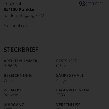
Tesdorpf
93/100 Punkte
für den Jahrgang 2022
Mehr erfahren
99–100 Punkte:
Tesdorpf
Der
Name
STECKBRIEF
Tesdorpf
95–98 Punkte:
steht
für
ARTIKELNUMMER
RESTSÜSSE
»Fine
919626
0,6 g/L
90–94 Punkte:
Wine«,
für
BEZEICHNUNG
SÄUREGEHALT
die
Wein
4,6 g/L
edlen
85–89 Punkte:
Weine
WEINART
LAGERPOTENTIAL
der
Rotwein
2033
Welt,
wie
JAHRGANG
VERSCHLUSS
kaum