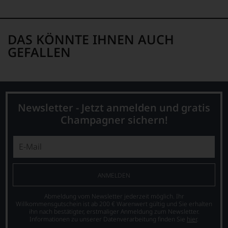
schwer
nachvollziehbar
ist
oder
DAS KÖNNTE IHNEN AUCH
am
GEFALLEN
Wein
vorbeigeht.
Aus
diesem
Grund
haben
Newsletter - Jetzt anmelden und gratis
wir
Champagner sichern!
beschlossen:
WIR
WERDEN
UNSERE
WEINE
AUCH
ANMELDEN
SELBST
BEWERTEN.
Abmeldung vom Newsletter jederzeit möglich. Ihr
Willkommensgutschein ist ab 200 € Warenwert gültig und Sie erhalten
Wir,
ihn nach bestätigter, erstmaliger Anmeldung zum Newsletter.
das
Informationen zu unserer Datenverarbeitung finden Sie
hier
.
Experten-