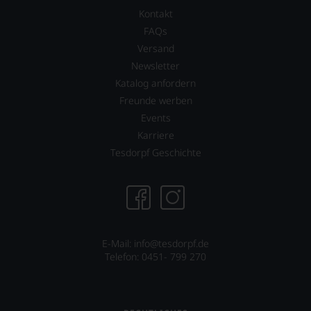
fundierte
Kontakt
Bewertungen
jedes
FAQs
einzelnen
Versand
Weines.
Newsletter
Warum
also
Katalog anfordern
sollen
Freunde werben
Sie
Events
als
Kunde
Karriere
des
Tesdorpf Geschichte
Hauses
nicht
davon
profitieren,
statt
an
Stelle
E-Mail: info@tesdorpf.de
sich
Telefon: 0451- 799 270
nur
auf
Einschätzungen
einzelner