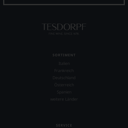
und
Verkostungsteam
des
Hauses
Tesdorpf,
diskutieren
leidenschaftlich,
aber
konstruktiv
jeden
SORTIMENT
Wein
Italien
im
Hinblick
Frankreich
auf
Deutschland
Herkunft,
Österreich
Stilistik,
Rebsortentypizität
Spanien
und
weitere Länder
Charakteristik.
Und
daraus
ergeben
sich
SERVICE