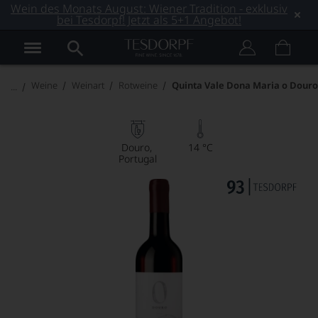
Wein des Monats August: Wiener Tradition - exklusiv
bei Tesdorpf! Jetzt als 5+1 Angebot!
Weine
Weinart
Rotweine
Quinta Vale Dona Maria o Douro
Douro
14 °C
Portugal