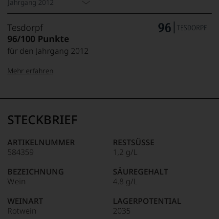
Jahrgang 2012
Tesdorpf
96/100 Punkte
für den Jahrgang 2012
Mehr erfahren
99–100 Punkte:
Tesdorpf
Der
Name
STECKBRIEF
Tesdorpf
95–98 Punkte:
steht
für
ARTIKELNUMMER
RESTSÜSSE
»Fine
584359
1,2 g/L
90–94 Punkte:
Wine«,
für
BEZEICHNUNG
SÄUREGEHALT
die
Wein
4,8 g/L
edlen
85–89 Punkte:
Weine
WEINART
LAGERPOTENTIAL
der
Rotwein
2035
Welt,