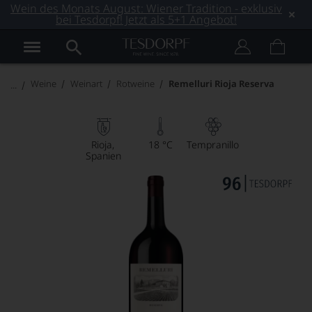
Wein des Monats August: Wiener Tradition - exklusiv
bei Tesdorpf! Jetzt als 5+1 Angebot!
Weine
Weinart
Rotweine
Remelluri Rioja Reserva
Rioja
18 °C
Tempranillo
Spanien