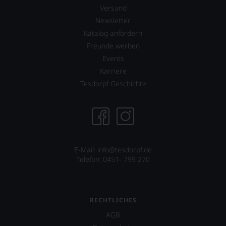
System.
Versand
Wir
Newsletter
freuen
Katalog anfordern
uns
sehr
Freunde werben
Ihnen
Events
auf
Karriere
diesem
Weg
Tesdorpf Geschichte
eine
weitere
Hilfe
an
die
Hand
geben
E-Mail: info@tesdorpf.de
zu
Telefon: 0451- 799 270
können,
den
richtigen
Wein
RECHTLICHES
zu
AGB
finden.