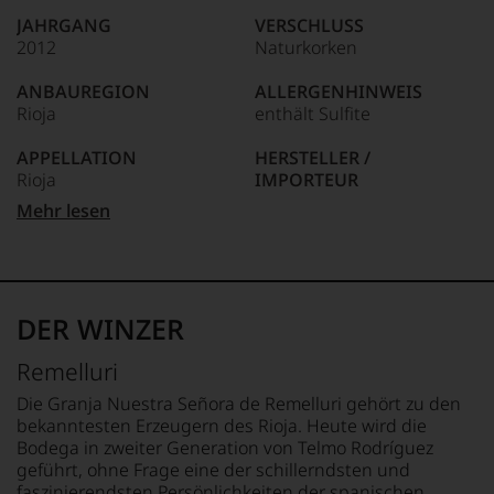
wie
JAHRGANG
VERSCHLUSS
kaum
2012
Naturkorken
Unter 85 Punkte:
ein
anderer.
ANBAUREGION
ALLERGENHINWEIS
Das
Rioja
enthält Sulfite
dokumentieren
wir
APPELLATION
HERSTELLER /
auch
Rioja
IMPORTEUR
und
gerade
Embotellado en la
Mehr lesen
mit
QUALITÄTSSTUFE
propiedad por Granja
Bewertungen
Reserva ES
Nuestra Señora de
und
Remelluri, S.A. Labastida,
Medaillen
REBSORTEN
España
renommierter
90% Tempranillo
DER WINZER
Weinjournalisten
5% Garnacha
LAND
oder
5% Graciano
Spanien
Remelluri
Fachpublikationen
in
TRINKTEMPERATUR
FLASCHENGRÖSSE
Die Granja Nuestra Señora de Remelluri gehört zu den
unseren
18 °C
1,5 L
bekanntesten Erzeugern des Rioja. Heute wird die
Aussendungen
Bodega in zweiter Generation von Telmo Rodríguez
oder
ALKOHOLGEHALT
GESCHMACK
geführt, ohne Frage eine der schillerndsten und
in
14 % Vol.
trocken
faszinierendsten Persönlichkeiten der spanischen