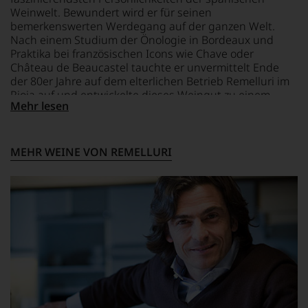
unserem
Weinwelt. Bewundert wird er für seinen
Webshop,
bemerkenswerten Werdegang auf der ganzen Welt.
um
zu
Nach einem Studium der Önologie in Bordeaux und
unterstreichen,
Praktika bei französischen Icons wie Chave oder
auf
Château de Beaucastel tauchte er unvermittelt Ende
welch
der 80er Jahre auf dem elterlichen Betrieb Remelluri im
hohem
Rioja auf und entwickelte dieses Weingut zu einem
Niveau
Mehr lesen
absoluten Spitzenerzeuger. Umtriebig wie er ist, reicht
sich
das aber nicht. Seit 20 Jahren erzeugt er Wein in den
unsere
entlegensten Winkeln des Landes in Kleinstmengen,
Weinselektion
macht so Regionen über Nacht berühmt und sich selbst
MEHR WEINE VON REMELLURI
bewegt.
zu dem vielleicht bedeutendsten Weinmacher
Das
Spaniens. Seine Devise lautet: authentisch, eigenwillig,
aber
originell, traditionell – keine Modeweine. Basta.
genügt
uns
nicht
mehr.
Wir
haben
festgestellt,
dass
manch