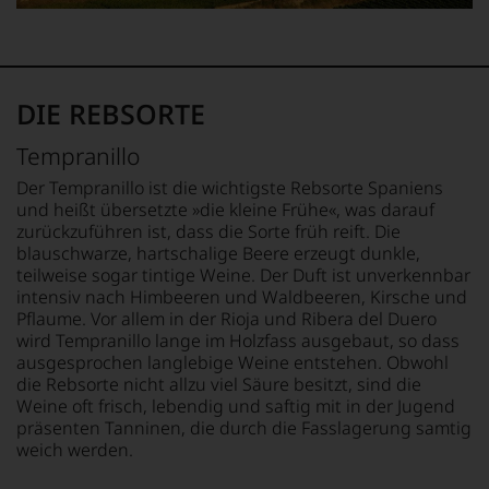
ergeben
sich
fundierte
Bewertungen
jedes
DIE REBSORTE
einzelnen
Weines.
Tempranillo
Warum
also
Der Tempranillo ist die wichtigste Rebsorte Spaniens
sollen
und heißt übersetzte »die kleine Frühe«, was darauf
Sie
zurückzuführen ist, dass die Sorte früh reift. Die
als
blauschwarze, hartschalige Beere erzeugt dunkle,
Kunde
teilweise sogar tintige Weine. Der Duft ist unverkennbar
des
intensiv nach Himbeeren und Waldbeeren, Kirsche und
Hauses
Pflaume. Vor allem in der Rioja und Ribera del Duero
nicht
davon
wird Tempranillo lange im Holzfass ausgebaut, so dass
profitieren,
ausgesprochen langlebige Weine entstehen. Obwohl
statt
die Rebsorte nicht allzu viel Säure besitzt, sind die
an
Weine oft frisch, lebendig und saftig mit in der Jugend
Stelle
präsenten Tanninen, die durch die Fasslagerung samtig
sich
weich werden.
nur
auf