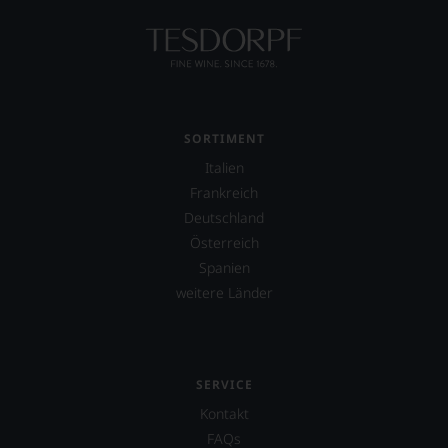
nicht
verzichten,
aber
Sie
finden
fortan
an
jedem
SORTIMENT
Wein
Italien
auch
unsere
Frankreich
Tesdorpf-
Deutschland
Bewertung.
Österreich
Wir
beurteilen
Spanien
unsere
weitere Länder
Weine
nach
dem
bekannten
und
SERVICE
bewährten
Kontakt
100-
Punkte-
FAQs