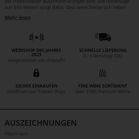
der traditionellen Buschform erzogen sind. Die Höhenlage
von 650 Metern sorgt dafür, dass seine Weine sich neben
ihrer Opulenz und Konzentration stets eine wohltuende
Mehr lesen
Frische bewahren. Über den Ausbau in Barriques, großem
Holz oder Beton entscheidet Rodriguez von Parzelle zu
Parzelle und Jahr zu Jahr. Diese Winzerkunst schafft
individuelle Weine von großer Erhabenheit.
WEINSHOP DES JAHRES
SCHNELLE LIEFERUNG
2023
3 - 5 Werktage (DE)
ausgezeichnet von »Falstaff«
SICHER EINKAUFEN
FINE WINE SORTIMENT
zertifiziert von Trusted Shops
über 4.500 Premium-Weine
AUSZEICHNUNGEN
Filtern nach