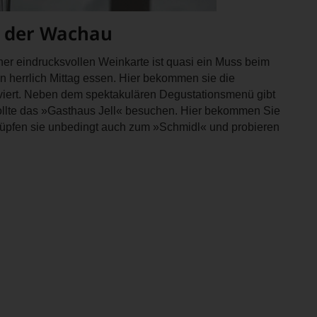
EN
tional
,
E
n der Wachau
mierte
urnal
ik-
er eindrucksvollen Weinkarte ist quasi ein Muss beim
T
 herrlich Mittag essen. Hier bekommen sie die
TEN.
tor«
rant-
rviert. Neben dem spektakulären Degustationsmenü gibt
öffnungen
 sollte das »Gasthaus Jell« besuchen. Hier bekommen Sie
menarbeit
 hüpfen sie unbedingt auch zum »Schmidl« und probieren
en-
tungsteam
sstunde
s
rn.
pf,
eren
chaftlich,
h
ktiv
npreis
n