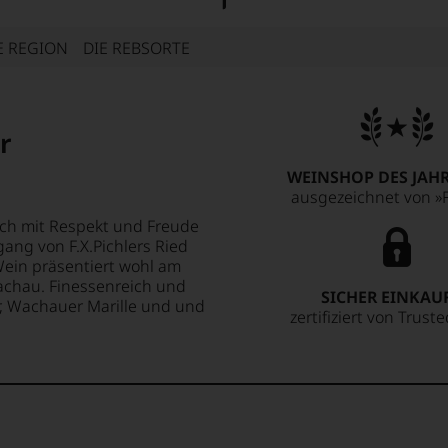
E REGION
DIE REBSORTE
r
WEINSHOP DES JAHR
ausgezeichnet von »F
ch mit Respekt und Freude
ng von F.X.Pichlers Ried
Wein präsentiert wohl am
achau. Finessenreich und
SICHER EINKAU
r, Wachauer Marille und und
zertifiziert von Trust