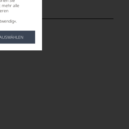
rien Sie
t mehr alle
seren
twendig«.
 AUSWÄHLEN