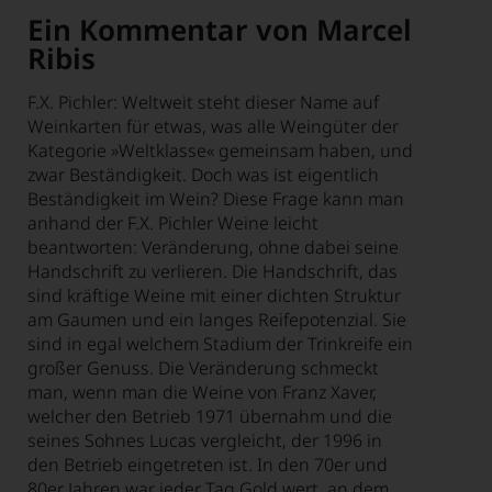
Ein Kommentar von Marcel
Ribis
F.X. Pichler: Weltweit steht dieser Name auf
Weinkarten für etwas, was alle Weingüter der
Kategorie »Weltklasse« gemeinsam haben, und
zwar Beständigkeit. Doch was ist eigentlich
Beständigkeit im Wein? Diese Frage kann man
anhand der F.X. Pichler Weine leicht
beantworten: Veränderung, ohne dabei seine
Handschrift zu verlieren. Die Handschrift, das
sind kräftige Weine mit einer dichten Struktur
am Gaumen und ein langes Reifepotenzial. Sie
sind in egal welchem Stadium der Trinkreife ein
großer Genuss. Die Veränderung schmeckt
man, wenn man die Weine von Franz Xaver,
welcher den Betrieb 1971 übernahm und die
seines Sohnes Lucas vergleicht, der 1996 in
den Betrieb eingetreten ist. In den 70er und
80er Jahren war jeder Tag Gold wert, an dem