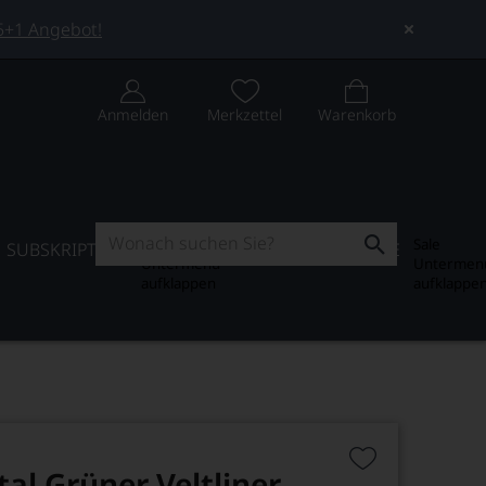
 5+1 Angebot!
Anmelden
Merkzettel
Warenkorb
Subskription
Sale
SUBSKRIPTION
WEIN-JOURNAL
SALE
Untermenü
Untermen
aufklappen
aufklappe
tal Grüner Veltliner