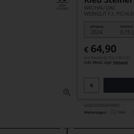
WACHAU DAC
WEINGUT F.X. PICHLE
Jahrgang
Volumen
2024
0,75 
64,90
€
pro Flasche (0.75l),
€ 86,53
/L
inkl. Mwst. zzgl.
Versand
Lebensmittel­angaben
Mail
Weitersagen: