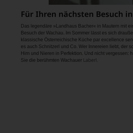
und
WERD
interna
Trinken
UNSER
hoch
Für Ihren nächsten Besuch i
sowie
WEINE
renom
über
AUCH
Fachjo
Kulinar
Das legendäre »Landhaus Bacher« in Mautern mit ein
SELBS
»Wine
Reisen,
Besuch der Wachau. Im Sommer lässt es sich draußen
BEWER
Specta
Restau
klassische Österreichische Küche par excellence se
1981,
Wir,
Neuer
es auch Schnitzerl und Co. Wer Innereien liebt, der
die
das
und
Zusam
Hirn und Nieren in Perfektion. Und nicht vergessen:
Expert
Bars.
Laberl.
sollte
Sie die berühmten Wachauer
und
Seit
fast
Verkos
seiner
30
des
Geburt
Jahre
Hause
richtet
andaue
Tesdor
der
diskuti
Zu
Falstaff
leidens
Beginn
jährlic
aber
der
einen
konstru
80er
Rotwei
jeden
Jahre
für
Wein
führte
Weine
im
ihn