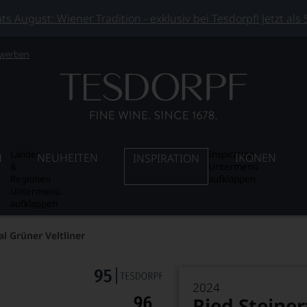
 August: Wiener Tradition - exklusiv bei Tesdorpf! Jetzt als
 werben
Länder
Inspiration
N
NEUHEITEN
IKONEN
INSPIRATION
&
Untermenü
Regionen
aufklappen
Untermenü
aufklappen
al Grüner Veltliner
2024
Ried Steiner