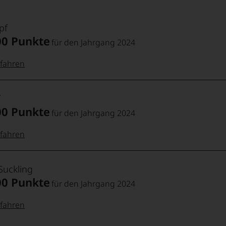
pf
00 Punkte
für den Jahrgang 2024
fahren
 Punkte:
pf
00 Punkte
für den Jahrgang 2024
pf
Punkte:
fahren
 Punkte:
f
Punkte:
Suckling
00 Punkte
für den Jahrgang 2024
ebhabern
fahren
Punkte:
:
hmeckern