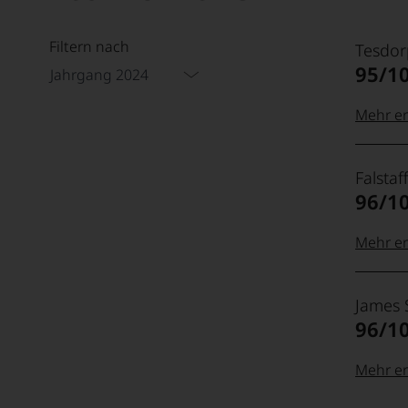
Filtern nach
Tesdor
95/1
Jahrgang 2024
Mehr er
99–100
Tesdor
Falstaff
Der
96/1
Name
Tesdor
95–98 
steht
Mehr er
für
»Fine
100-96
Falstaf
90–94 
Wine«,
James 
Das
für
96/1
unter
die
Weinli
edlen
wie
95-90
Mehr er
85–89 
Weine
unter
Punkte
der
Feinsc