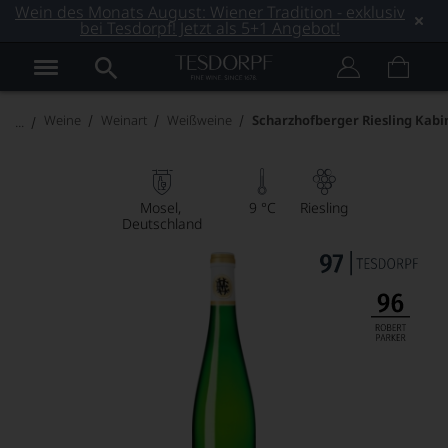
Wein des Monats August: Wiener Tradition - exklusiv
bei Tesdorpf! Jetzt als 5+1 Angebot!
Weine
Weinart
Weißweine
Scharzhofberger Riesling Kabi
Mosel
9 °C
Riesling
Deutschland