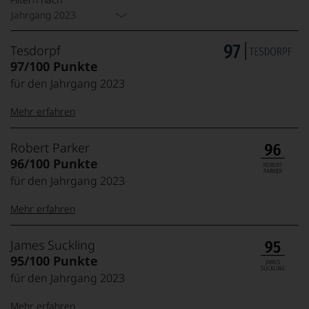
Jahrgang 2023
Tesdorpf
97/100 Punkte
für den Jahrgang 2023
Mehr erfahren
99–100 Punkte:
Tesdorpf
Robert Parker
Der
96/100 Punkte
Name
für den Jahrgang 2023
Tesdorpf
95–98 Punkte:
steht
Mehr erfahren
für
»Fine
90–94 Punkte:
Wine«,
100-96 Punkte:
Robert
James Suckling
für
Parker
95/100 Punkte
die
Ganz
edlen
für den Jahrgang 2023
85–89 Punkte:
ohne
Weine
Frage
der
Mehr erfahren
war