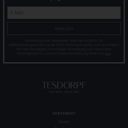
Co,
der
der
nicht
Toskana.
Weinkritik
verzichten,
Mittelpunkt
nicht
aber
ist
mehr
Sie
seine
wegzudenken.
finden
ANMELDEN
Website
fortan
Ab
jamessuckling.com,
an
2012
Abmeldung vom Newsletter jederzeit möglich. Ihr
auf
jedem
Willkommensgutschein ist ab 200 € Warenwert gültig und Sie erhalten
zog
der
Wein
ihn nach bestätigter, erstmaliger Anmeldung zum Newsletter.
sich
er
Informationen zu unserer Datenverarbeitung finden Sie
hier
.
auch
Parker
auch
unsere
zunehmend
international
Tesdorpf-
zurück
wichtige
Bewertung.
und
Persönlichkeiten
Wir
verkaufte
vorstellt,
beurteilen
seinen
die
unsere
Newsletter.
sich
Weine
Chefredakteurin
um
nach
des
den
dem
»Wine
Wein
bekannten
Advocate«
verdient
SORTIMENT
und
ist
gemacht
bewährten
Italien
heute
haben,
100-
Master