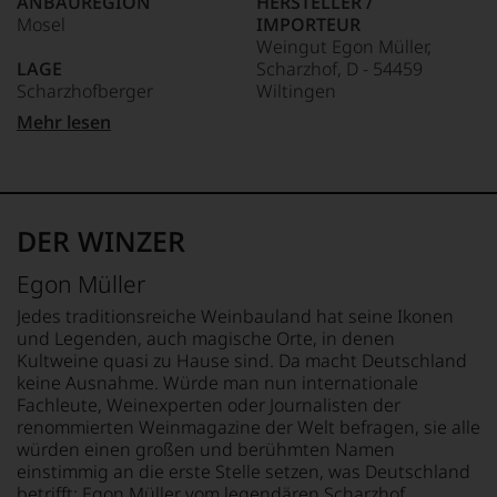
ANBAUREGION
HERSTELLER /
hat
über
unserem
Mosel
IMPORTEUR
mit
Umwege
Webshop,
Weingut Egon Müller,
Kreativität
in
um
LAGE
Scharzhof, D - 54459
und
die
zu
Scharzhofberger
Wiltingen
Innovationsgeist
Weinwelt,
unterstreichen,
Weinjournalismus
denn
Mehr lesen
auf
und
APPELLATION
LAND
er
welch
Weinbewertung
Mosel
Deutschland
studierte
hohem
revolutioniert.
zunächst
Niveau
REBSORTEN
FLASCHENGRÖSSE
Journalismus
Der
sich
100% Riesling
0,75 L
an
studierte
unsere
DER WINZER
der
Rechtsanwalt
Weinselektion
TRINKTEMPERATUR
GESCHMACK
Universität
verstand
bewegt.
Egon Müller
von
9 °C
fruchtsüß
sich
Das
Wisconsin.
als
aber
Jedes traditionsreiche Weinbauland hat seine Ikonen
Bedingt
Sprachrohr
genügt
und Legenden, auch magische Orte, in denen
durch
des
uns
Kultweine quasi zu Hause sind. Da macht Deutschland
seinen
Verbrauchers
nicht
keine Ausnahme. Würde man nun internationale
Vater
und
mehr.
Fachleute, Weinexperten oder Journalisten der
wandte
schuf
Wir
renommierten Weinmagazine der Welt befragen, sie alle
er
1978
haben
würden einen großen und berühmten Namen
sich
den
festgestellt,
einstimmig an die erste Stelle setzen, was Deutschland
aber
Newsletter
dass
betrifft: Egon Müller vom legendären Scharzhof,