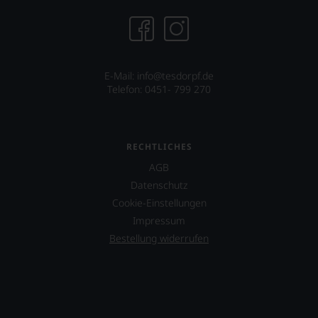
seines
Freundes
Maynard
James
Keenan
von
E-Mail: info@tesdorpf.de
der
Telefon: 0451- 799 270
Rockband
Tool
über
dessen
RECHTLICHES
Projekt
eines
AGB
Weinguts
Datenschutz
in
Cookie-Einstellungen
Arizona.
Impressum
Ebenfalls
Bestellung widerrufen
unterstützt
er
das
Projekt
»One
World