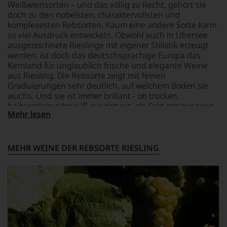
bildeten
behalten
Weißweinsorten – und das völlig zu Recht, gehört sie
auf
die
sollte.
doch zu den nobelsten, charaktervollsten und
Einschätzungen
Weine
Der
komplexesten Rebsorten. Kaum eine andere Sorte kann
einzelner
aus
Jahrgang
so viel Ausdruck entwickeln. Obwohl auch in Übersee
Kritiker
Bordeaux
gilt
ausgezeichnete Rieslinge mit eigener Stilistik erzeugt
verlassen
und
heute
zu
werden, ist doch das deutschsprachige Europa das
Italien,
als
müssen?
Kernland für unglaublich frische und elegante Weine
er
einer
Unsere
aus Riesling. Die Rebsorte zeigt mit feinen
schrieb
der
Bewertungen
Graduierungen sehr deutlich, auf welchem Boden sie
aber
größten
spiegeln
wuchs. Und sie ist immer brillant - ob trocken,
auch
in
das
halbtrocken oder süß ausgebaut, als Sekt genauso wie
über
der
Ergebnis
Mehr lesen
Australien,
als Trockenbeerenauslese. Entscheidend ist der hohe
Geschichte
unserer
Neuseeland
Säuregehalt der Trauben, der die Süße wunderbar
des
Expertenrunde
und
Bordelais
einbinden kann und ein Gegengewicht dazu schafft.
wider.
Amerika.
und
Hinzu kommt die Fähigkeit des Rieslings, sich einer
MEHR WEINE DER REBSORTE RIESLING
Bitte
Der
genießt
breiten Auswahl an Speisen bestens anpassen zu
beachten
Zigarrenliebhaber
Kultstatus.
können. Riesling – das ist Faszination pur.
Sie
Suckling
Und
auch
schrieb
er
unsere
auch
verschaffte
untenstehenden
nebenbei
Robert
Erläuterungen,
für
Parker
dann
die
ein