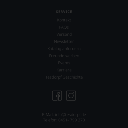
fundierte
Bewertungen
SERVICE
jedes
Kontakt
einzelnen
Weines.
FAQs
Warum
Versand
also
Newsletter
sollen
Sie
Katalog anfordern
als
Freunde werben
Kunde
Events
des
Hauses
Karriere
nicht
Tesdorpf Geschichte
davon
profitieren,
statt
an
Stelle
sich
nur
E-Mail: info@tesdorpf.de
auf
Telefon: 0451- 799 270
Einschätzungen