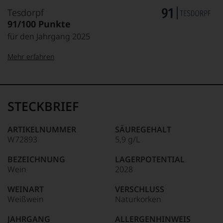
Tesdorpf
91/100 Punkte
für den Jahrgang 2025
Mehr erfahren
99–100 Punkte:
Tesdorpf
Der
Name
STECKBRIEF
Tesdorpf
95–98 Punkte:
steht
für
ARTIKELNUMMER
SÄUREGEHALT
»Fine
W72893
5,9 g/L
90–94 Punkte:
Wine«,
für
BEZEICHNUNG
LAGERPOTENTIAL
die
Wein
2028
edlen
85–89 Punkte:
Weine
WEINART
VERSCHLUSS
der
Weißwein
Naturkorken
Welt,
wie
JAHRGANG
ALLERGENHINWEIS