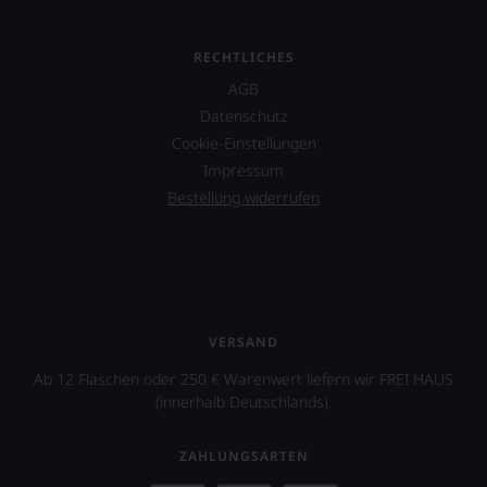
einzelner
Kritiker
verlassen
RECHTLICHES
zu
müssen?
AGB
Unsere
Datenschutz
Bewertungen
Cookie-Einstellungen
spiegeln
das
Impressum
Ergebnis
Bestellung widerrufen
unserer
Expertenrunde
wider.
Bitte
beachten
Sie
auch
VERSAND
unsere
untenstehenden
Ab 12 Flaschen oder 250 € Warenwert liefern wir FREI HAUS
Erläuterungen,
(innerhalb Deutschlands).
dann
wissen
Sie
ZAHLUNGSARTEN
dank