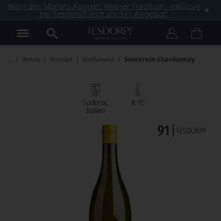
Wein des Monats August: Wiener Tradition - exklusiv
bei Tesdorpf! Jetzt als 5+1 Angebot!
Weine
Weinart
Weißweine
Somereto Chardonnay
Südtirol
8 °C
Italien