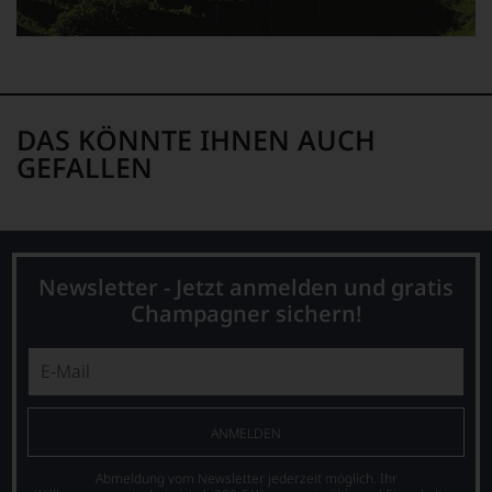
schwer
nachvollziehbar
ist
oder
am
Wein
DAS KÖNNTE IHNEN AUCH
vorbeigeht.
GEFALLEN
Aus
diesem
Grund
haben
wir
beschlossen:
Newsletter - Jetzt anmelden und gratis
WIR
Champagner sichern!
WERDEN
UNSERE
WEINE
AUCH
SELBST
BEWERTEN.
ANMELDEN
Wir,
das
Abmeldung vom Newsletter jederzeit möglich. Ihr