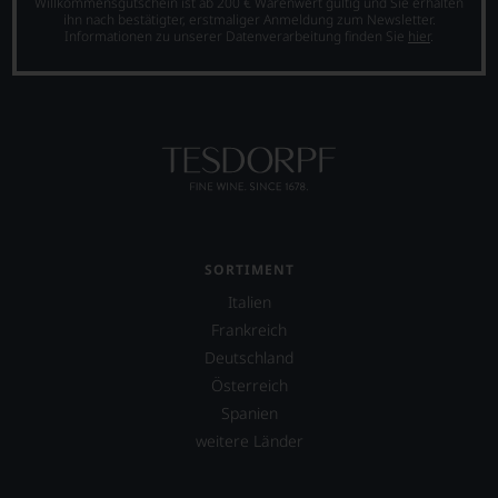
Willkommensgutschein ist ab 200 € Warenwert gültig und Sie erhalten
Experten-
ihn nach bestätigter, erstmaliger Anmeldung zum Newsletter.
und
Informationen zu unserer Datenverarbeitung finden Sie
hier
.
Verkostungsteam
des
Hauses
Tesdorpf,
diskutieren
leidenschaftlich,
aber
konstruktiv
jeden
Wein
im
SORTIMENT
Hinblick
auf
Italien
Herkunft,
Frankreich
Stilistik,
Deutschland
Rebsortentypizität
Österreich
und
Charakteristik.
Spanien
Und
weitere Länder
daraus
ergeben
sich