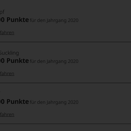
pf
00 Punkte
für den Jahrgang 2020
fahren
 Punkte:
pf
Suckling
00 Punkte
für den Jahrgang 2020
pf
Punkte:
fahren
 Punkte:
Punkte:
ng
00 Punkte
für den Jahrgang 2020
kte und
aner
fahren
Punkte:
g,
ng
 Punkte:
f
88