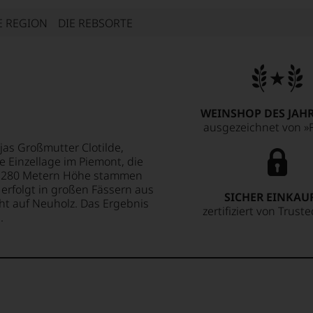
E REGION
DIE REBSORTE
WEINSHOP DES JAHR
ausgezeichnet von »F
as Großmutter Clotilde,
ne Einzellage im Piemont, die
uf 280 Metern Höhe stammen
erfolgt in großen Fässern aus
SICHER EINKAU
cht auf Neuholz. Das Ergebnis
zertifiziert von Trust
.