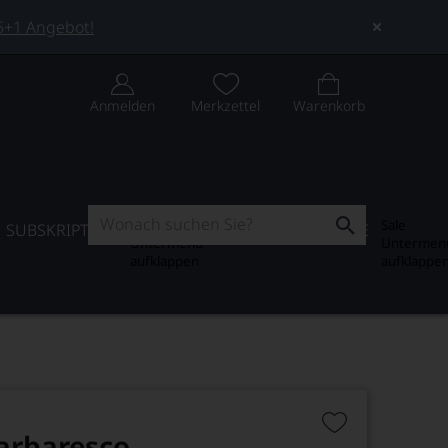
 5+1 Angebot!
Anmelden
Merkzettel
Warenkorb
Subskription
Sale
SUBSKRIPTION
WEIN-JOURNAL
SALE
Untermenü
Untermen
aufklappen
aufklappe
Barbaresco