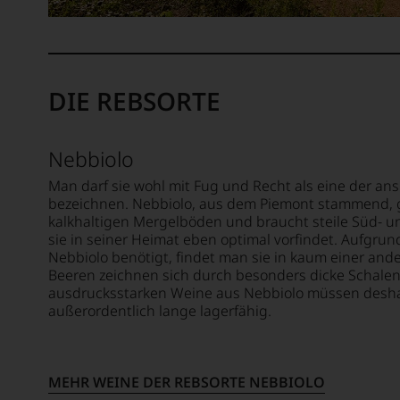
Trends
die
UNSER
Trendp
Zusam
WEINE
aus
sollte
AUCH
dem
fast
SELBS
Bereic
30
BEWER
DIE REBSORTE
Essen
Jahre
und
andaue
Wir,
Trinken
das
Zu
sowie
Nebbiolo
Expert
Beginn
über
und
der
Man darf sie wohl mit Fug und Recht als eine der a
Kulinar
Verkos
80er
bezeichnen. Nebbiolo, aus dem Piemont stammend, ge
Reisen,
des
Jahre
kalkhaltigen Mergelböden und braucht steile Süd- u
Restau
Hause
führte
sie in seiner Heimat eben optimal vorfindet. Aufgrun
Neuer
Tesdor
Nebbiolo benötigt, findet man sie in kaum einer and
ihn
und
diskuti
Beeren zeichnen sich durch besonders dicke Schalen
erste
Bars.
leidens
ausdrucksstarken Weine aus Nebbiolo müssen deshal
Reisen
Seit
aber
außerordentlich lange lagerfähig.
nach
seiner
konstru
Europa
Geburt
jeden
wo
richtet
Wein
er
der
im
MEHR WEINE DER REBSORTE NEBBIOLO
seine
Falstaff