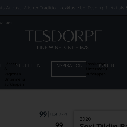
 August: Wiener Tradition - exklusiv bei Tesdorpf! Jetzt als
 werben
Länder
Inspiration
N
NEUHEITEN
IKONEN
INSPIRATION
&
Untermenü
Regionen
aufklappen
Untermenü
aufklappen
2020
Sori Tildin 