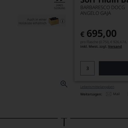
BARBARESCO DOCG
ANGELO GAJA
Auch in einer
Holzkiste erhältlich
695,00
€
pro Flasche (0.75l),
€ 926,67
/L
inkl. Mwst. zzgl.
Versand
Lebensmittel­angaben
Mail
Weitersagen: