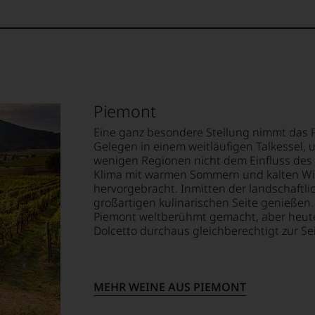
mend
ellt,
lt
ndsmitglied
eidender
tung
.
Piemont
llziehbar
in
Eine ganz besondere Stellung nimmt das P
et
hme
Gelegen in einem weitläufigen Talkessel, u
wenigen Regionen nicht dem Einfluss des
rpunkt
Klima mit warmen Sommern und kalten Win
geht.
hervorgebracht. Inmitten der landschaftlich
großartigen kulinarischen Seite genießen
t
tional
Piemont weltberühmt gemacht, aber heute
m
Dolcetto durchaus gleichberechtigt zur Sei
ich,
mierte
urnal
ossen:
MEHR WEINE AUS PIEMONT
tor«
nomische
EN