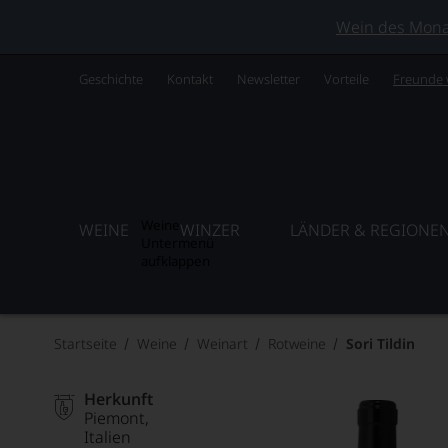
Wein des Monats
Geschichte
Kontakt
Newsletter
Vorteile
Freunde
Weine
WEINE
WINZER
LÄNDER & REGIONE
Untermenü
aufklappen
Startseite
Weine
Weinart
Rotweine
Sori Tildin
Herkunft
Piemont
Italien