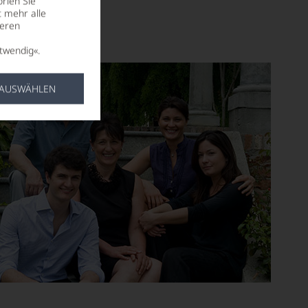
rien Sie
t mehr alle
seren
twendig«.
 AUSWÄHLEN