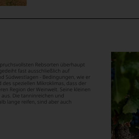
,
E
rodukte,
menarbeit
T
h
TEN.
rn.
,
en-
nspruchsvollsten Rebsorten überhaupt
ik-
tungsteam
deiht fast ausschließlich auf
nd Südwestlagen - Bedingungen, wie er
rant-
s
n
d des speziellen Mikroklimas, dass der
öffnungen
pf,
eren Region der Weinwelt. Seine kleinen
eren
 aus. Die tanninreichen und
chaftlich,
b lange reifen, sind aber auch
ktiv
,
sstunde