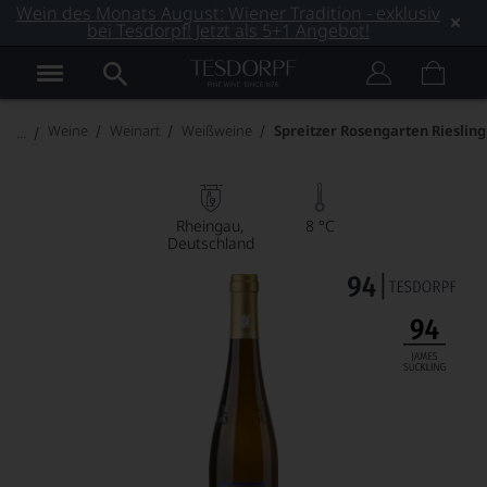
Wein des Monats August: Wiener Tradition - exklusiv
bei Tesdorpf! Jetzt als 5+1 Angebot!
Weine
Weinart
Weißweine
Spreitzer Rosengarten Rieslin
Rheingau
8 °C
Deutschland