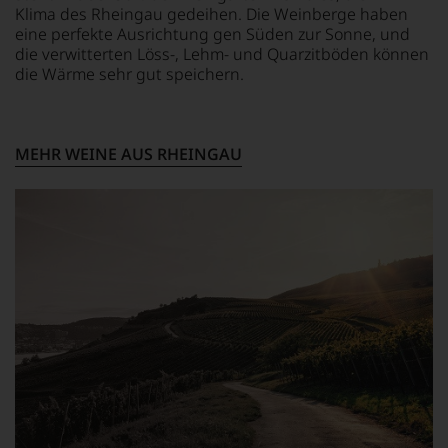
Jahre
dem
Tesdorpf,
Klima des Rheingau gedeihen. Die Weinberge haben
andauern.
bis
diskutieren
eine perfekte Ausrichtung gen Süden zur Sonne, und
dahin
leidenschaftlich,
Zu
die verwitterten Löss-, Lehm- und Quarzitböden können
üblichen
aber
Beginn
die Wärme sehr gut speichern.
20
konstruktiv
der
Punkte-
jeden
80er
System
Wein
Jahre
etablierte.
im
führten
MEHR WEINE AUS RHEINGAU
Hinblick
ihn
Der
auf
erste
große
Herkunft,
Reisen
Durchbruch
Stilistik,
nach
gelang
Rebsortentypizität
Europa,
Parker
und
wo
als
Charakteristik.
er
er
Und
seine
den
daraus
große
Bordeaux-
ergeben
Liebe
Jahrgang
sich
zu
1982,
fundierte
den
von
Bewertungen
Top-
Kritikern
jedes
Weinen
wegen
einzelnen
aus
des
Weines.
Bordeaux