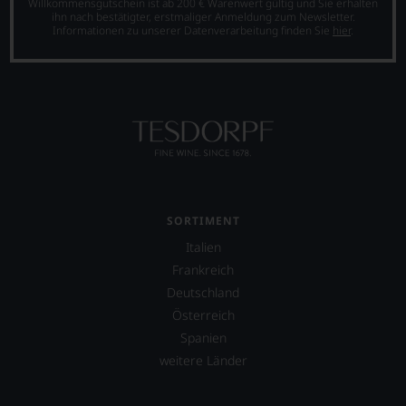
ist
Willkommensgutschein ist ab 200 € Warenwert gültig und Sie erhalten
ihn nach bestätigter, erstmaliger Anmeldung zum Newsletter.
oder
Informationen zu unserer Datenverarbeitung finden Sie
hier
.
am
Wein
vorbeigeht.
Aus
diesem
Grund
haben
wir
beschlossen:
WIR
WERDEN
SORTIMENT
UNSERE
Italien
WEINE
Frankreich
AUCH
SELBST
Deutschland
BEWERTEN.
Österreich
Wir,
Spanien
das
weitere Länder
Experten-
und
Verkostungsteam