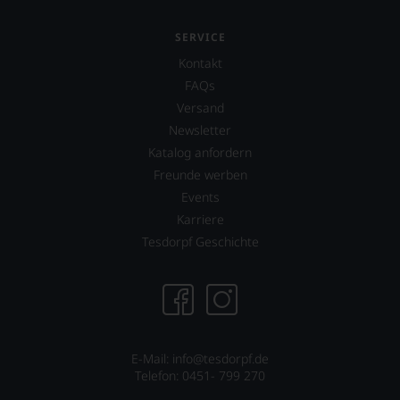
des
Hauses
SERVICE
Tesdorpf,
diskutieren
Kontakt
leidenschaftlich,
FAQs
aber
Versand
konstruktiv
Newsletter
jeden
Wein
Katalog anfordern
im
Freunde werben
Hinblick
Events
auf
Herkunft,
Karriere
Stilistik,
Tesdorpf Geschichte
Rebsortentypizität
und
Charakteristik.
Und
daraus
ergeben
sich
E-Mail: info@tesdorpf.de
fundierte
Telefon: 0451- 799 270
Bewertungen