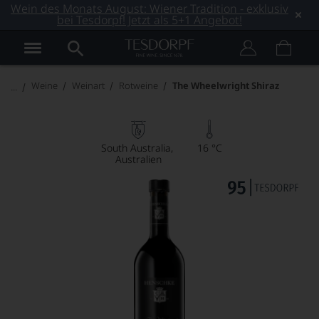
Wein des Monats August: Wiener Tradition - exklusiv
bei Tesdorpf! Jetzt als 5+1 Angebot!
Weine
Weinart
Rotweine
The Wheelwright Shiraz
South Australia
16 °C
Australien