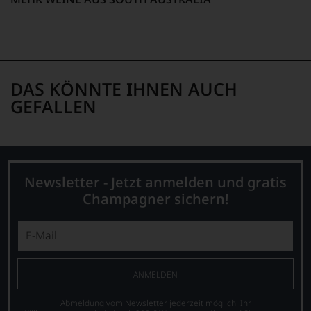
auf
welch
hohem
Niveau
sich
unsere
DAS KÖNNTE IHNEN AUCH
Weinselektion
GEFALLEN
bewegt.
Das
aber
genügt
uns
nicht
Newsletter - Jetzt anmelden und gratis
mehr.
Wir
Champagner sichern!
haben
festgestellt,
dass
manch
eine
Bewertung
ANMELDEN
schwer
nachvollziehbar
Abmeldung vom Newsletter jederzeit möglich. Ihr