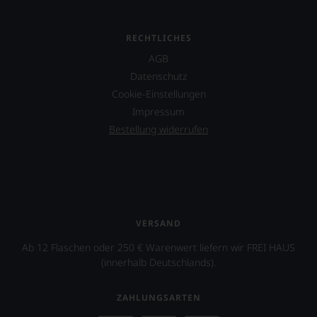
jedes
einzelnen
Weines.
RECHTLICHES
Warum
also
AGB
sollen
Datenschutz
Sie
Cookie-Einstellungen
als
Kunde
Impressum
des
Bestellung widerrufen
Hauses
nicht
davon
profitieren,
statt
an
Stelle
VERSAND
sich
nur
Ab 12 Flaschen oder 250 € Warenwert liefern wir FREI HAUS
auf
(innerhalb Deutschlands).
Einschätzungen
einzelner
Kritiker
ZAHLUNGSARTEN
verlassen