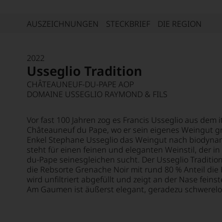
AUSZEICHNUNGEN
STECKBRIEF
DIE REGION
2022
Usseglio Tradition
CHÂTEAUNEUF-DU-PAPE AOP
DOMAINE USSEGLIO RAYMOND & FILS
Vor fast 100 Jahren zog es Francis Usseglio aus dem 
Châteauneuf du Pape, wo er sein eigenes Weingut gr
Enkel Stephane Usseglio das Weingut nach biodyna
steht für einen feinen und eleganten Weinstil, der i
du-Pape seinesgleichen sucht. Der Usseglio Tradition
die Rebsorte Grenache Noir mit rund 80 % Anteil die 
wird unfiltriert abgefüllt und zeigt an der Nase fein
Am Gaumen ist äußerst elegant, geradezu schwerel