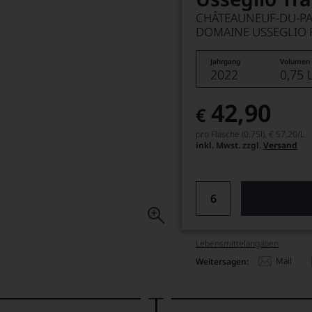
CHÂTEAUNEUF-DU-PA
DOMAINE USSEGLIO 
Jahrgang
Volumen
2022
0,75 
42,90
€
pro Flasche (0.75l),
€ 57,20
/L
inkl. Mwst. zzgl.
Versand
Lebensmittel­angaben
Mail
Weitersagen: