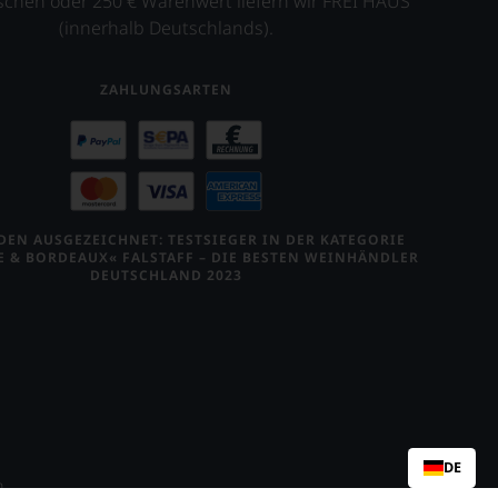
schen oder 250 € Warenwert liefern wir FREI HAUS
(innerhalb Deutschlands).
ZAHLUNGSARTEN
EN AUSGEZEICHNET: TESTSIEGER IN DER KATEGORIE
E & BORDEAUX« FALSTAFF – DIE BESTEN WEINHÄNDLER
DEUTSCHLAND 2023
DE
n