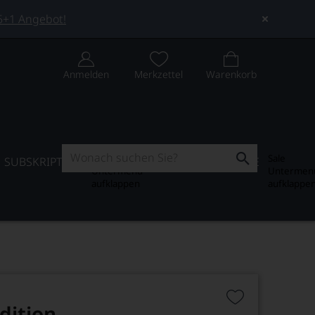
 5+1 Angebot!
Anmelden
Merkzettel
Warenkorb
Subskription
Sale
SUBSKRIPTION
WEIN-JOURNAL
SALE
Untermenü
Untermen
aufklappen
aufklappe
dition