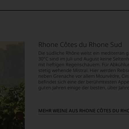
mend
kgezogen
en
ndungen
Punkte:
em
ität
op,
Rhone Côtes du Rhone Sud
tionsgeist
Die südliche Rhône weist ein mediterran
30°C sind im Juli und August keine Selten
urnalismus
treichen,
mit heftigen Regenschauern. Für Abkühlu
stetig wehende Mistral. Hier werden Rebso
ewertung
neben Grenache vor allem Mourvèdre, Cins
ioniert.
m
befindet sich eine der berühmtesten Appe
guten Jahren einige der besten, über Jahr
te
anwalt
lektion
nd
.
MEHR WEINE AUS RHONE CÔTES DU RH
rohr
t