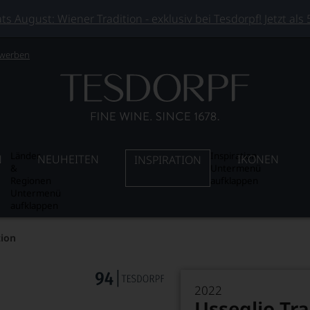
 August: Wiener Tradition - exklusiv bei Tesdorpf! Jetzt als
 werben
Länder
Inspiration
N
NEUHEITEN
IKONEN
INSPIRATION
&
Untermenü
Regionen
aufklappen
Untermenü
aufklappen
tion
2022
Usseglio Tra