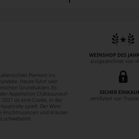
WEINSHOP DES JAHR
ausgezeichnet von »F
italienischen Piemont ins
ündete. Heute führt sein
mischen Grundsätzen. Es
SICHER EINKAU
n der Appellation Châteauneuf-
zertifiziert von Trust
 2021 ist eine Cuvée, in der
Hauptrolle spielt. Der Wein
ste Fruchtnuancen und Kräuter.
os schwebend.