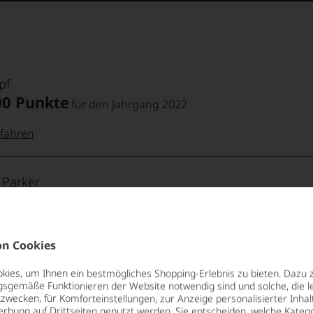
pf
00 Punkte
für den Jahrgang 2022
fahren
 Punkte:
pf
 Parker
4/100 Punkte
für den Jahrgang 2022
pf
Punkte:
fahren
n Cookies
 Punkte:
t
Punkte:
ies, um Ihnen ein bestmögliches Shopping-Erlebnis zu bieten. Dazu 
nnuck
gsgemäße Funktionieren der Website notwendig sind und solche, die le
3/100 Punkte
zwecken, für Komforteinstellungen, zur Anzeige personalisierter Inhal
für den Jahrgang 2022
erbung auf Drittseiten genutzt werden. Sie entscheiden, welche Katego