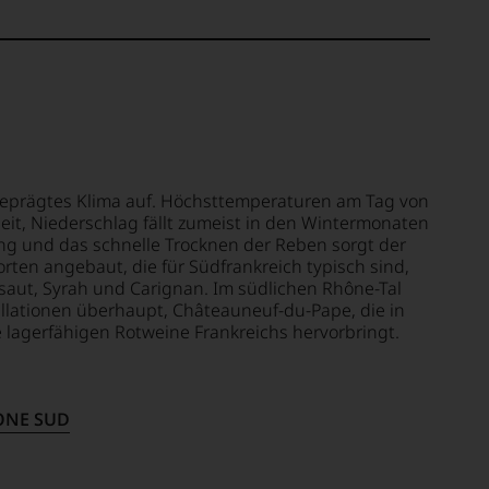
 geprägtes Klima auf. Höchsttemperaturen am Tag von
heit, Niederschlag fällt zumeist in den Wintermonaten
ng und das schnelle Trocknen der Reben sorgt der
rten angebaut, die für Südfrankreich typisch sind,
aut, Syrah und Carignan. Im südlichen Rhône-Tal
llationen überhaupt, Châteauneuf-du-Pape, die in
e lagerfähigen Rotweine Frankreichs hervorbringt.
ONE SUD