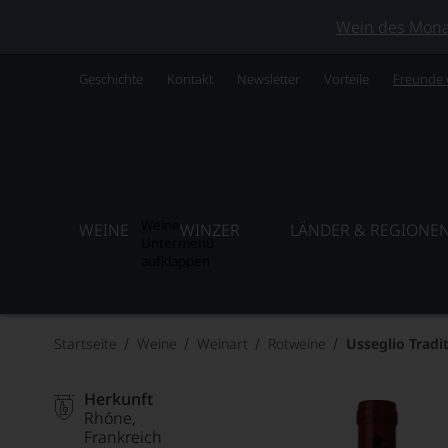
Wein des Monats
Geschichte
Kontakt
Newsletter
Vorteile
Freunde
Weine
WEINE
WINZER
LÄNDER & REGIONE
Untermenü
aufklappen
Startseite
Weine
Weinart
Rotweine
Usseglio Tradi
Herkunft
Rhône
Frankreich