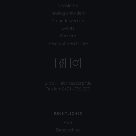
Warum
Schnee
Newsletter
also
und
sollen
Katalog anfordern
Falstaff
Sie
Opernball
Freunde werben
als
runden
Events
Kunde
das
des
Karriere
Verlagsangebot
Hauses
ab.
Tesdorpf Geschichte
nicht
Selbstverständlich
davon
ist
profitieren,
der
statt
Falstaff
an
auch
Stelle
im
sich
E-Mail: info@tesdorpf.de
digitalen
nur
Telefon: 0451- 799 270
Zeitalter
auf
angekommen
Einschätzungen
und
einzelner
verfügt
Kritiker
über
RECHTLICHES
verlassen
eine
zu
AGB
entsprechende
müssen?
Website
Datenschutz
Unsere
sowie