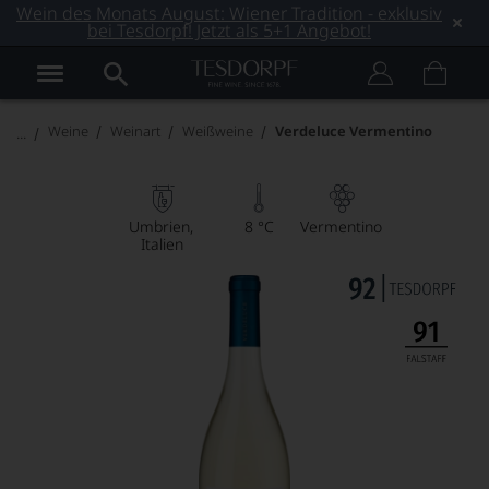
Wein des Monats August: Wiener Tradition - exklusiv
bei Tesdorpf! Jetzt als 5+1 Angebot!
Weine
Weinart
Weißweine
Verdeluce Vermentino
Umbrien
8 °C
Vermentino
Italien