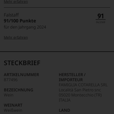
Mehr erfahren
99–100 Punkte:
Tesdorpf
Falstaff
Der
91/100 Punkte
Name
für den Jahrgang 2024
Tesdorpf
95–98 Punkte:
steht
Mehr erfahren
für
»Fine
90–94 Punkte:
Wine«,
100-96 Punkte:
Falstaff
für
Das
die
unter
STECKBRIEF
edlen
85–89 Punkte:
Weinliebhabern
Weine
wie
95-90 Punkte:
der
unter
ARTIKELNUMMER
HERSTELLER /
Welt,
Feinschmeckern
877496
IMPORTEUR
wie
89-80 Punkte:
gleichermaßen
FAMIGLIA COTARELLA SRL
kaum
beliebte
BEZEICHNUNG
Località San Pietro snc
Unter 85 Punkte:
ein
Magazin
79-70
Wein
05020 Montecchio (TR)
anderer.
wurde
Punkte:
ITALIA
Das
1980
WEINART
dokumentieren
in
Weißwein
LAND
wir
69-60
Österreich