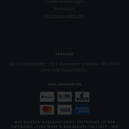
Cookie-Einstellungen
Bewertungen
über
spiegeln
Impressum
eine
das
umfangreiche
Bestellung widerrufen
Ergebnis
Wein-
unserer
Datenbank.
Expertenrunde
Neben
wider.
den
Bitte
Magazinen
beachten
veröffentlicht
Sie
VERSAND
der
auch
Falstaff-
unsere
Ab 12 Flaschen oder 250 € Warenwert liefern wir FREI HAUS
Verlag
untenstehenden
(innerhalb Deutschlands).
jährlich
Erläuterungen,
einen
dann
Restaurantführer,
wissen
ZAHLUNGSARTEN
zwei
Sie
Weinführer,
dank
einen
unserer
Bar-
Bewertungen
und
stets,
Spiritsguide
was
WIR WURDEN AUSGEZEICHNET: TESTSIEGER IN DER
sowie
für
KATEGORIE »FINE WINE & BORDEAUX« FALSTAFF – DIE
einen
einen