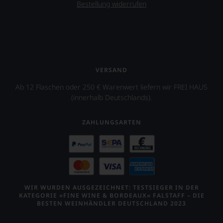
Awards«
Deutschland«
Bestellung widerrufen
uns
vergeben.
mit
sehr
In
dem
Ihnen
diesem
Schwerpunkt
auf
aufwendigen
Wein
diesem
Wettbewerb
und
Weg
werden
Gastronomie
eine
sozusagen
in
VERSAND
weitere
die
Deutschland
Hilfe
Weine
Ab 12 Flaschen oder 250 € Warenwert liefern wir FREI HAUS
und
an
des
seit
(innerhalb Deutschlands).
die
Jahres
2014
Hand
ermittelt.
ebenfalls
geben
ZAHLUNGSARTEN
eine
zu
Schweizer
können,
Ausgabe,
den
die
richtigen
sich
Wein
an
zu
der
finden.
WIR WURDEN AUSGEZEICHNET: TESTSIEGER IN DER
dortigen
KATEGORIE »FINE WINE & BORDEAUX« FALSTAFF – DIE
Wein-
BESTEN WEINHÄNDLER DEUTSCHLAND 2023
und
Gastronomieszene