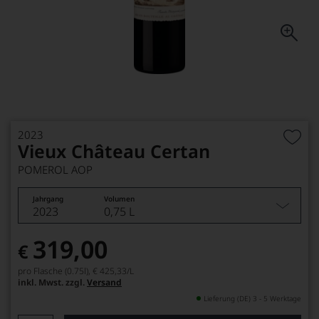
2023
Vieux Château Certan
POMEROL AOP
Jahrgang
Volumen
2023
0,75 L
319,00
€
pro Flasche (0.75l),
€ 425,33
/L
inkl. Mwst. zzgl.
Versand
Lieferung (DE) 3 - 5 Werktage