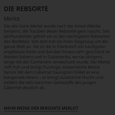
Bars.
und
schrieb
Seit
Verkostungsteam
DIE REBSORTE
etwa
seiner
des
der
Geburtsstunde
Hauses
Master
Merlot
richtet
Tesdorpf,
of
der
diskutieren
Die alte Sorte Merlot wurde nach der Amsel (Merle)
Wine
Falstaff
leidenschaftlich,
benannt, die Trauben dieser Rebsorte gern nascht. Seit
und
jährlich
aber
Jahrhunderten gehört sie zu den wichtigsten Rebsorten
Weinbuchautor
einen
konstruktiv
des Bordelais. Von dort trat sie ihren Siegeszug um die
Michael
Rotweinpreis
jeden
ganze Welt an. Sie ist die in Frankreich am häufigsten
Broadbant
für
Wein
regelmäßig
angebaute Sorte und darüber hinaus sehr geschätzt im
Weine
im
für
Norden Italiens und in Südamerika, wo sie übrigens
aus
Hinblick
den
lange mit der Carmenére verwechselt wurde. Der Merlot
Österreich
auf
Decanter,
reift früh und bringt fruchtige, körperreiche Weine
aus,
Herkunft,
leider
hervor. Mit dem Cabernet Sauvignon bildet er eine
dessen
Stilistik,
verstarb
kongeniale Allianz – er bringt zusätzliche Frucht und
Ergebnisse
Rebsortentypizität
er
mildert die teils harschen Gerbstoffe des jungen
im
und
unlängst.
Cabernet deutlich ab.
Rotweinführer
Charakteristik.
Auch
veröffentlicht
Und
die
werden.
daraus
große
ergeben
Dame
Falstaff
MEHR WEINE DER REBSORTE MERLOT
sich
der
Living,
fundierte
britischen