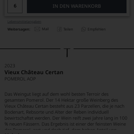
IN DEN WARENKORB
Lebensmittel­angaben
Mail
Weitersagen:
Teilen
Empfehlen
2023
Vieux Château Certan
POMEROL AOP
Das Weingut liegt auf dem wohl besten Terroir des
gesamten Pomerol. Der 14 Hektar große Weinberg des
Vieux Château Certan besteht aus 23 Parzellen, die je nach
Bodenart, Rebsorte und Alter der Reben individuell
bewirtschaftet werden. Der Wein reift zwei Jahre lang in 100
% neuen Fässern. Das Ergebnis ist einer der feinsten Weine
des Pomerol, zart und doch tief, dem hohen Anteil von