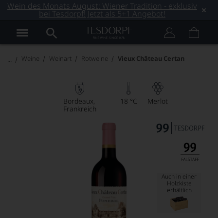
Wein des Monats August: Wiener Tradition - exklusiv
bei Tesdorpf! Jetzt als 5+1 Angebot!
Weine
Weinart
Rotweine
Vieux Château Certan
Bordeaux
18 °C
Merlot
Frankreich
Auch in einer
Holzkiste
erhältlich