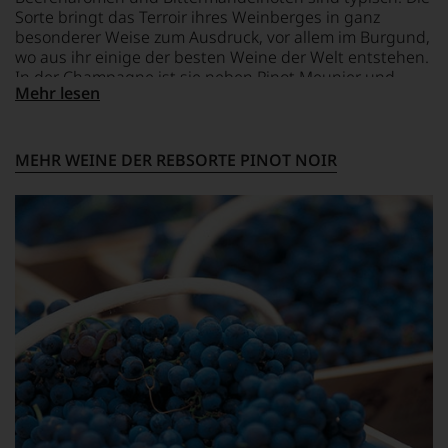
eine
Sorte bringt das Terroir ihres Weinberges in ganz
Bewertung
besonderer Weise zum Ausdruck, vor allem im Burgund,
schwer
wo aus ihr einige der besten Weine der Welt entstehen.
nachvollziehbar
In der Champagne ist sie neben Pinot Meunier und
ist
Mehr lesen
Chardonnay die dritte wichtige Rebsorte großer
oder
Champagner.
am
Wein
MEHR WEINE DER REBSORTE PINOT NOIR
vorbeigeht.
Aus
diesem
Grund
haben
wir
beschlossen:
WIR
WERDEN
UNSERE
WEINE
AUCH
SELBST
BEWERTEN.