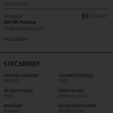
Jahrgang 2021
Tesdorpf
93/100 Punkte
für den Jahrgang 2021
Mehr erfahren
99–100 Punkte:
Tesdorpf
Der
Name
STECKBRIEF
Tesdorpf
95–98 Punkte:
steht
für
ARTIKELNUMMER
LAGERPOTENTIAL
»Fine
W84902
2028
90–94 Punkte:
Wine«,
für
BEZEICHNUNG
VERSCHLUSS
die
Wein
Drehverschluss
edlen
85–89 Punkte:
Weine
WEINART
ALLERGENHINWEIS
der
Rotwein
enthält Sulfite