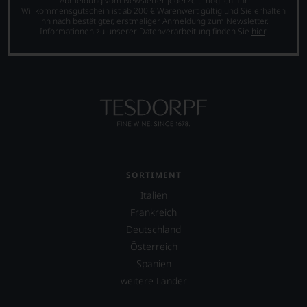
Abmeldung vom Newsletter jederzeit möglich. Ihr
ergeben
Willkommensgutschein ist ab 200 € Warenwert gültig und Sie erhalten
ihn nach bestätigter, erstmaliger Anmeldung zum Newsletter.
sich
Informationen zu unserer Datenverarbeitung finden Sie
hier
.
fundierte
Bewertungen
jedes
einzelnen
Weines.
Warum
also
sollen
Sie
als
Kunde
SORTIMENT
des
Hauses
Italien
nicht
Frankreich
davon
Deutschland
profitieren,
statt
Österreich
an
Spanien
Stelle
weitere Länder
sich
nur