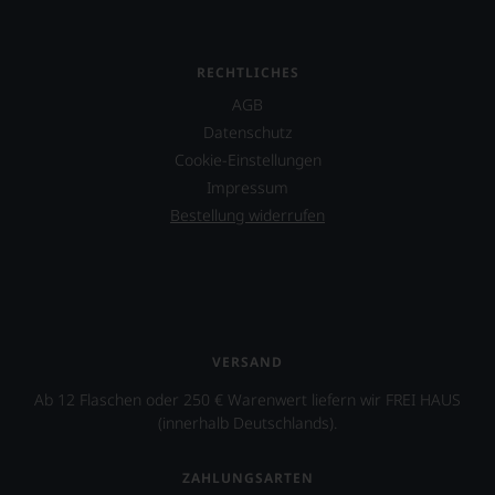
Sie
dank
unserer
RECHTLICHES
Bewertungen
stets,
AGB
was
Datenschutz
für
einen
Cookie-Einstellungen
Wein
Impressum
Sie
Bestellung widerrufen
hier
genießen
können.
Natürlich
müssen
Sie
in
VERSAND
Zukunft
Ab 12 Flaschen oder 250 € Warenwert liefern wir FREI HAUS
auf
R.
(innerhalb Deutschlands).
Parker
&
ZAHLUNGSARTEN
Co,