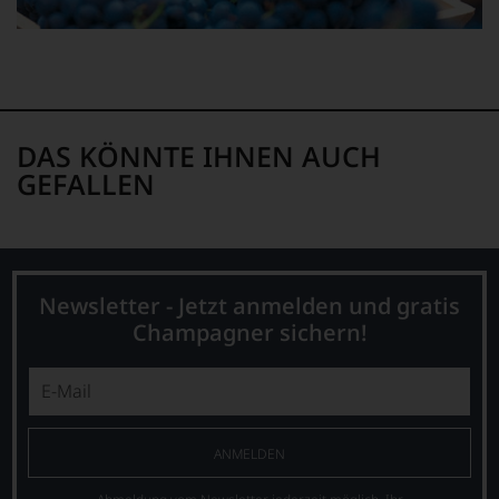
Wir,
das
Experten-
und
Verkostungsteam
des
Hauses
DAS KÖNNTE IHNEN AUCH
Tesdorpf,
GEFALLEN
diskutieren
leidenschaftlich,
aber
konstruktiv
jeden
Wein
Newsletter - Jetzt anmelden und gratis
im
Hinblick
Champagner sichern!
auf
Herkunft,
Stilistik,
Rebsortentypizität
und
Charakteristik.
ANMELDEN
Und
daraus