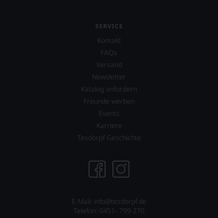
auf
Einschätzungen
einzelner
SERVICE
Kritiker
verlassen
Kontakt
zu
FAQs
müssen?
Versand
Unsere
Bewertungen
Newsletter
spiegeln
Katalog anfordern
das
Freunde werben
Ergebnis
unserer
Events
Expertenrunde
Karriere
wider.
Tesdorpf Geschichte
Bitte
beachten
Sie
auch
unsere
untenstehenden
Erläuterungen,
E-Mail: info@tesdorpf.de
dann
Telefon: 0451- 799 270
wissen