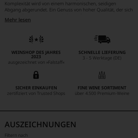
Komplexität wird von einem harmonischen, seidigen
Abgang abgerundet. Ein Genuss von hoher Qualität, der sich
lohnt. Villa Maria Estate ist bekannt für seine Expertise im
Mehr lesen
Weinanbau. Der Wein erhielt 92 von 100 Punkten und bietet
ein leicht mineralisches Erlebnis mit fruchtigen Noten von
Zitrusfrüchten und grünem Apfel.
WEINSHOP DES JAHRES
SCHNELLE LIEFERUNG
2023
3 - 5 Werktage (DE)
ausgezeichnet von »Falstaff«
SICHER EINKAUFEN
FINE WINE SORTIMENT
zertifiziert von Trusted Shops
über 4.500 Premium-Weine
AUSZEICHNUNGEN
Filtern nach