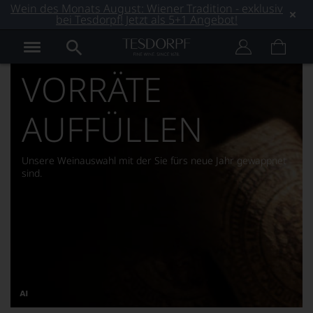
Wein des Monats August: Wiener Tradition - exklusiv
bei Tesdorpf! Jetzt als 5+1 Angebot!
VORRÄTE
AUFFÜLLEN
Unsere Weinauswahl mit der Sie fürs neue Jahr gewappnet
sind.
Dieses