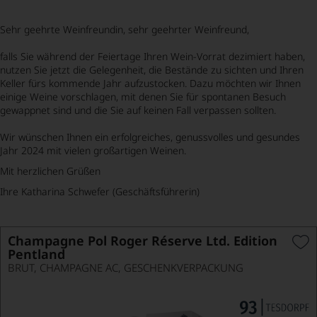
Bild
wurde
mithilfe
Sehr geehrte Weinfreundin, sehr geehrter Weinfreund,
von
KI
verändert.
falls Sie während der Feiertage Ihren Wein-Vorrat dezimiert haben,
nutzen Sie jetzt die Gelegenheit, die Bestände zu sichten und Ihren
Keller fürs kommende Jahr aufzustocken. Dazu möchten wir Ihnen
einige Weine vorschlagen, mit denen Sie für spontanen Besuch
gewappnet sind und die Sie auf keinen Fall verpassen sollten.
Wir wünschen Ihnen ein erfolgreiches, genussvolles und gesundes
Jahr 2024 mit vielen großartigen Weinen.
Mit herzlichen Grüßen
Ihre Katharina Schwefer (Geschäftsführerin)
Champagne Pol Roger Réserve Ltd. Edition
Pentland
BRUT, CHAMPAGNE AC, GESCHENKVERPACKUNG