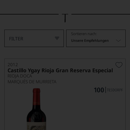
Bild
wurde
mithilfe
von
KI
verändert.
Sortieren nach:
FILTER
Unsere Empfehlungen
2012
Castillo Ygay Rioja Gran Reserva Especial
RIOJA DOCA
MARQUÉS DE MURRIETA