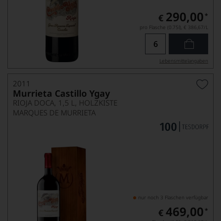
290,00
*
€
pro Flasche (0.75l),
€ 386,67
/L
Lebensmittel­angaben
2011
Murrieta Castillo Ygay
RIOJA DOCA, 1,5 L, HOLZKISTE
MARQUES DE MURRIETA
nur noch 3 Flaschen verfügbar
469,00
*
€