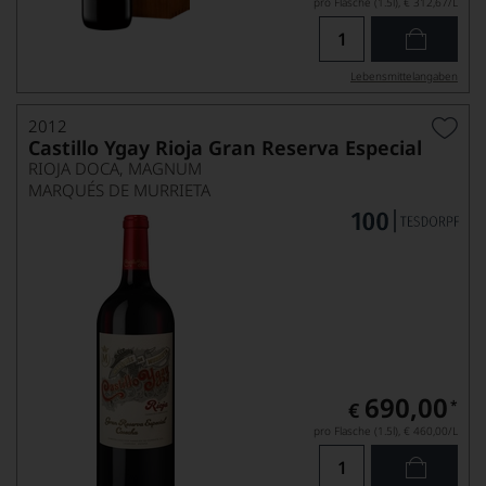
pro Flasche (1.5l),
€ 312,67
/L
Lebensmittel­angaben
2012
Castillo Ygay Rioja Gran Reserva Especial
RIOJA DOCA, MAGNUM
MARQUÉS DE MURRIETA
690,00
*
€
pro Flasche (1.5l),
€ 460,00
/L