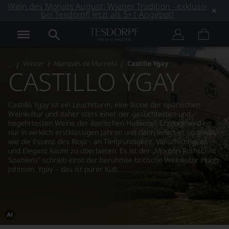
Wein des Monats August: Wiener Tradition - exklusiv
bei Tesdorpf! Jetzt als 5+1 Angebot!
Winzer
Marqués de Murrieta
Castillo Ygay
CASTILLO YGAY
Castillo Ygay ist ein Leuchtturm, eine Ikone der spanischen
Weinkultur und daher stets einer der gesuchtesten und
begehrtesten Weine der iberischen Halbinsel. Erzeugt wird er
nur in wirklich erstklassigen Jahren und dann liefert er so etwas
wie die Essenz des Rioja - an Tiefgründigkeit, Vielschichtigkeit
und Eleganz kaum zu überbieten. Es ist der „Mouton-Rothschild
Spaniens“ schrieb einst der berühmte britische Weinautor Hugh
Johnson. Ygay – das ist purer Kult.
Dieses