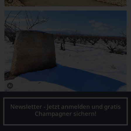
Dieses
Bild
wurde
mithilfe
von
KI
verändert.
Dieses
Bild
wurde
mithilfe
Newsletter - Jetzt anmelden und gratis
von
Champagner sichern!
KI
verändert.