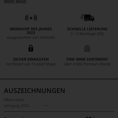
Mehr lesen
mühelose Eleganz eines Abends in Cannes. Einer, der bei
Gästen sofort ankommt, der Terrassen belebt und Aperitifs
zu Ereignissen macht. Großes Kino in heller Farbe — und
dabei so präzise gemacht, dass man die Leichtigkeit fast für
selbstverständlich hält.
WEINSHOP DES JAHRES
SCHNELLE LIEFERUNG
2023
3 - 5 Werktage (DE)
ausgezeichnet von »Falstaff«
SICHER EINKAUFEN
FINE WINE SORTIMENT
zertifiziert von Trusted Shops
über 4.500 Premium-Weine
AUSZEICHNUNGEN
Filtern nach
Jahrgang 2025