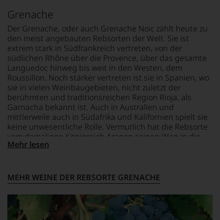
Bewertungen
Grenache
jedes
einzelnen
Der Grenache, oder auch Grenache Noir, zählt heute zu
Weines.
den meist angebauten Rebsorten der Welt. Sie ist
Warum
extrem stark in Südfrankreich vertreten, von der
also
südlichen Rhône über die Provence, über das gesamte
sollen
Languedoc hinweg bis weit in den Westen, dem
Sie
Roussillon. Noch stärker vertreten ist sie in Spanien, wo
als
sie in vielen Weinbaugebieten, nicht zuletzt der
Kunde
berühmten und traditionsreichen Region Rioja, als
des
Garnacha bekannt ist. Auch in Australien und
Hauses
mittlerweile auch in Südafrika und Kalifornien spielt sie
nicht
keine unwesentliche Rolle. Vermutlich hat die Rebsorte
davon
vom damaligen Königreich Aragon seinen Weg in die
profitieren,
Mehr lesen
statt
südeuropäischen Regionen angetreten und ist dann in
an
die Neue Welt weitergezogen
Stelle
sich
MEHR WEINE DER REBSORTE GRENACHE
nur
auf
Einschätzungen
einzelner