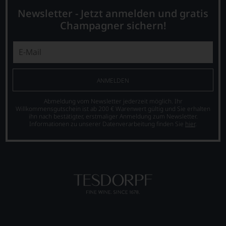
Bewertungen
Newsletter - Jetzt anmelden und gratis
stets,
was
Champagner sichern!
für
einen
Wein
Sie
hier
genießen
ANMELDEN
können.
Abmeldung vom Newsletter jederzeit möglich. Ihr
Natürlich
Willkommensgutschein ist ab 200 € Warenwert gültig und Sie erhalten
müssen
ihn nach bestätigter, erstmaliger Anmeldung zum Newsletter.
Sie
Informationen zu unserer Datenverarbeitung finden Sie
hier
.
in
Zukunft
auf
R.
Parker
&
Co,
nicht
verzichten,
aber