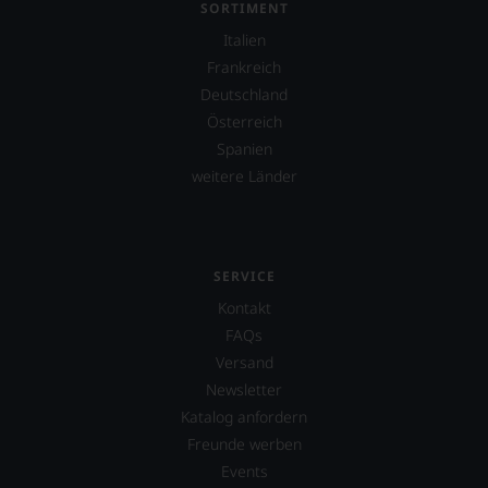
Sie
SORTIMENT
finden
Italien
fortan
Frankreich
an
jedem
Deutschland
Wein
Österreich
auch
Spanien
unsere
Tesdorpf-
weitere Länder
Bewertung.
Wir
beurteilen
unsere
Weine
SERVICE
nach
Kontakt
dem
FAQs
bekannten
und
Versand
bewährten
Newsletter
100-
Katalog anfordern
Punkte-
System.
Freunde werben
Wir
Events
freuen