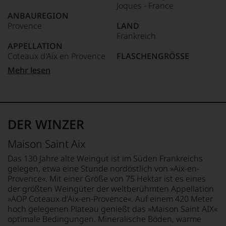
Joques - France
anderer.
ANBAUREGION
Das
Provence
LAND
dokumentieren
Frankreich
wir
APPELLATION
auch
Coteaux d'Aix en Provence
FLASCHENGRÖSSE
und
gerade
0,75 L
Mehr lesen
mit
QUALITÄTSSTUFE
Bewertungen
AOP - Appellation d´Origine
GESCHMACK
und
Protégée
trocken
Medaillen
renommierter
REBSORTEN
Ø NÄHRWERTE PRO 100G
DER WINZER
Weinjournalisten
60% Grenache
BRENNWERT
oder
20% Cinsault
326 kJ / 77 kcal
Maison Saint Aix
Fachpublikationen
20% Syrah
FETT
in
0 g
Das 130 Jahre alte Weingut ist im Süden Frankreichs
unseren
TRINKTEMPERATUR
davon gesättigte
gelegen, etwa eine Stunde nordöstlich von »Aix-en-
Aussendungen
8 °C
Fettsäuren: 0 g
Provence«. Mit einer Größe von 75 Hektar ist es eines
oder
KOHLENHYDRATE
der größten Weingüter der weltberühmten Appellation
in
ALKOHOLGEHALT
1,6 g
»AOP Coteaux d’Aix-en-Provence«. Auf einem 420 Meter
unserem
12,5 % Vol.
davon Zucker: 0 g
hoch gelegenen Plateau genießt das »Maison Saint AIX«
Webshop,
EIWEISS
optimale Bedingungen. Mineralische Böden, warme
um