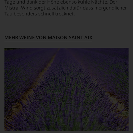
RESTSÜSSE
0 g
zu
Tage und dank der Höhe ebenso kühle Nächte. Der
0,1 g/L
SALZ
unterstreichen,
Mistral-Wind sorgt zusätzlich dafür, dass morgendlicher
0,01 g
auf
Tau besonders schnell trocknet.
welch
SÄUREGEHALT
hohem
6 g/L
ZUTATEN
Niveau
Trauben,
sich
LAGERPOTENTIAL
Konservierungsmittel
MEHR WEINE VON MAISON SAINT AIX
unsere
2029
enthält Sulfite
Weinselektion
bewegt.
Das
aber
genügt
uns
nicht
mehr.
Wir
haben
festgestellt,
dass
manch
eine
Bewertung
schwer