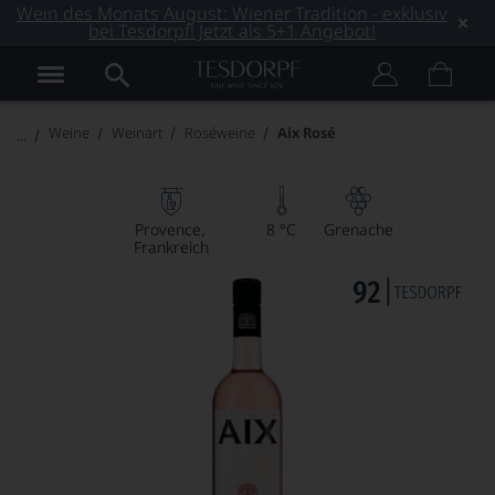
Wein des Monats August: Wiener Tradition - exklusiv
bei Tesdorpf! Jetzt als 5+1 Angebot!
Weine
Weinart
Roséweine
Aix Rosé
Provence
8 °C
Grenache
Frankreich