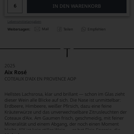
IN DEN WARENKORB
Lebensmittel­angaben
Mail
Weitersagen:
Teilen
Empfehlen
2025
Aix Rosé
COTEAUX D'AIX EN PROVENCE AOP
Hellstes Lachsrosa, klar und brillant — schon im Glas zieht
dieser Wein alle Blicke auf sich. Die Nase ist unmittelbar:
Erdbeere, Himbeere, weißer Pfirsich, dazu eine feine
Kräuterwürze und das unverwechselbare Zitrusleuchten der
Coteaux d'Aix. Am Gaumen frisch, geschmeidig, mit feiner
Mineralität und einem Abgang, der noch einen Moment
bleibt. AIX ist kein stiller Wein — er hat Flair, Energie, die