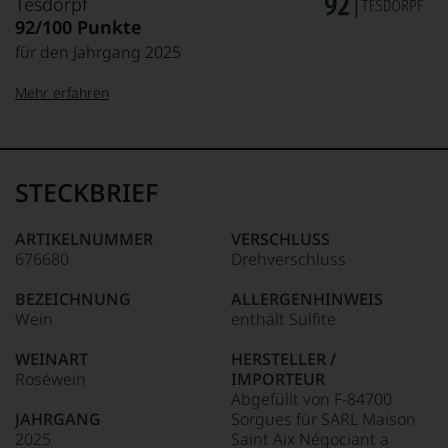
Tesdorpf
92/100 Punkte
für den Jahrgang 2025
Mehr erfahren
99–100 Punkte:
Tesdorpf
Der
Name
STECKBRIEF
Tesdorpf
95–98 Punkte:
steht
für
ARTIKELNUMMER
VERSCHLUSS
»Fine
676680
Drehverschluss
90–94 Punkte:
Wine«,
für
BEZEICHNUNG
ALLERGENHINWEIS
die
Wein
enthält Sulfite
edlen
85–89 Punkte:
Weine
WEINART
HERSTELLER /
der
Roséwein
IMPORTEUR
Welt,
Abgefüllt von F-84700
wie
JAHRGANG
Sorgues für SARL Maison
kaum
2025
Saint Aix Négociant a
Unter 85 Punkte:
ein