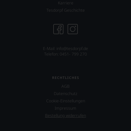
Karriere
uns
sehr
Tesdorpf Geschichte
Ihnen
auf
diesem
Weg
eine
weitere
E-Mail: info@tesdorpf.de
Hilfe
Telefon: 0451- 799 270
an
die
Hand
geben
zu
RECHTLICHES
können,
AGB
den
richtigen
Datenschutz
Wein
Cookie-Einstellungen
zu
Impressum
finden.
Bestellung widerrufen