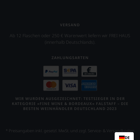
VERSAND
Ab 12 Flaschen oder 250 € Warenwert liefern wir FREI HAUS
(innerhalb Deutschlands).
ZAHLUNGSARTEN
WIR WURDEN AUSGEZEICHNET: TESTSIEGER IN DER
KATEGORIE »FINE WINE & BORDEAUX« FALSTAFF – DIE
BESTEN WEINHÄNDLER DEUTSCHLAND 2023
* Preisangaben inkl. gesetzl. MwSt. und zzgl. Service- & Versandkosten
DE