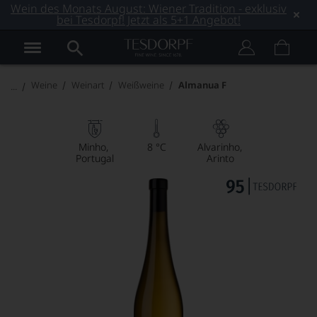
Wein des Monats August: Wiener Tradition - exklusiv
bei Tesdorpf! Jetzt als 5+1 Angebot!
Weine
Weinart
Weißweine
Almanua F
Minho
8 °C
Alvarinho
Portugal
Arinto