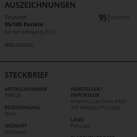
AUSZEICHNUNGEN
Tesdorpf
95/100 Punkte
für den Jahrgang 2025
Mehr erfahren
99–100 Punkte:
Tesdorpf
Der
Name
STECKBRIEF
Tesdorpf
95–98 Punkte:
steht
für
ARTIKELNUMMER
HERSTELLER /
»Fine
898529
IMPORTEUR
90–94 Punkte:
Wine«,
VineVinu Lda Serra 4960-
für
BEZEICHNUNG
320 Melgaço Portugal
die
Wein
edlen
85–89 Punkte:
LAND
Weine
WEINART
Portugal
der
Weißwein
Welt,