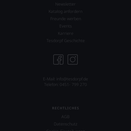
Sie
Newsletter
dank
Katalog anfordern
unserer
Bewertungen
Freunde werben
stets,
Events
was
Karriere
für
einen
Tesdorpf Geschichte
Wein
Sie
hier
genießen
können.
Natürlich
E-Mail: info@tesdorpf.de
müssen
Telefon: 0451- 799 270
Sie
in
Zukunft
auf
RECHTLICHES
R.
Parker
AGB
&
Datenschutz
Co,