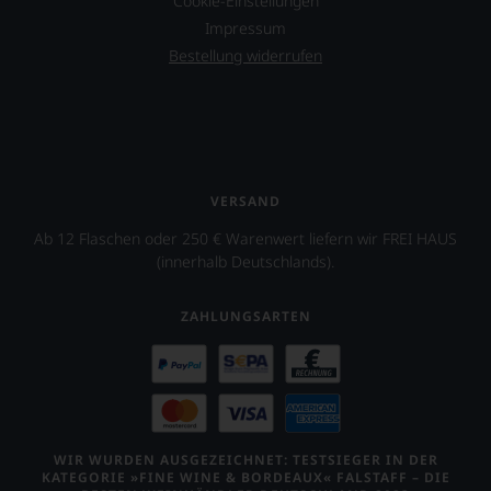
Cookie-Einstellungen
nicht
verzichten,
Impressum
aber
Bestellung widerrufen
Sie
finden
fortan
an
jedem
Wein
auch
VERSAND
unsere
Tesdorpf-
Ab 12 Flaschen oder 250 € Warenwert liefern wir FREI HAUS
Bewertung.
(innerhalb Deutschlands).
Wir
beurteilen
unsere
ZAHLUNGSARTEN
Weine
nach
dem
bekannten
und
bewährten
100-
WIR WURDEN AUSGEZEICHNET: TESTSIEGER IN DER
KATEGORIE »FINE WINE & BORDEAUX« FALSTAFF – DIE
Punkte-