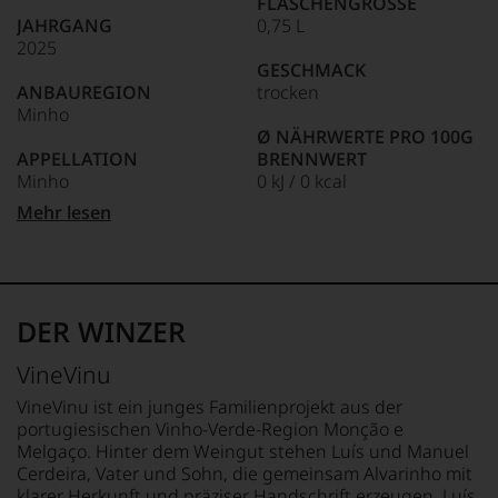
FLASCHENGRÖSSE
wie
JAHRGANG
0,75 L
kaum
2025
Unter 85 Punkte:
ein
GESCHMACK
anderer.
ANBAUREGION
trocken
Das
Minho
dokumentieren
Ø NÄHRWERTE PRO 100G
wir
APPELLATION
BRENNWERT
auch
Minho
0 kJ / 0 kcal
und
gerade
FETT
Mehr lesen
mit
QUALITÄTSSTUFE
0 g
Bewertungen
IGP
davon gesättigte
und
Fettsäuren: 0 g
Medaillen
REBSORTEN
KOHLENHYDRATE
renommierter
Alvarinho
0 g
DER WINZER
Weinjournalisten
Arinto
davon Zucker: 0 g
oder
EIWEISS
VineVinu
Fachpublikationen
TRINKTEMPERATUR
0 g
in
8 °C
SALZ
VineVinu ist ein junges Familienprojekt aus der
unseren
0 g
portugiesischen Vinho-Verde-Region Monção e
Aussendungen
ALKOHOLGEHALT
Melgaço. Hinter dem Weingut stehen Luís und Manuel
oder
12,5 % Vol.
ZUTATEN
Cerdeira, Vater und Sohn, die gemeinsam Alvarinho mit
in
Trauben,
klarer Herkunft und präziser Handschrift erzeugen. Luís