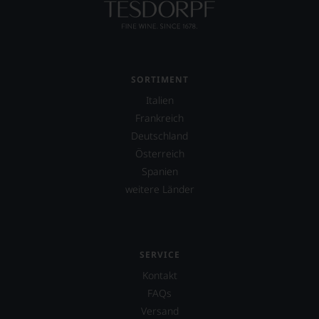
Einschätzungen
einzelner
Kritiker
verlassen
zu
müssen?
SORTIMENT
Unsere
Italien
Bewertungen
Frankreich
spiegeln
das
Deutschland
Ergebnis
Österreich
unserer
Spanien
Expertenrunde
wider.
weitere Länder
Bitte
beachten
Sie
auch
unsere
SERVICE
untenstehenden
Kontakt
Erläuterungen,
FAQs
dann
wissen
Versand