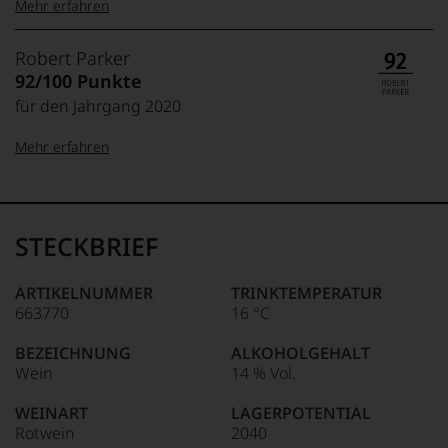
Mehr erfahren
99–100 Punkte:
Tesdorpf
Robert Parker
Der
92/100 Punkte
Name
für den Jahrgang 2020
Tesdorpf
95–98 Punkte:
steht
Mehr erfahren
für
»Fine
90–94 Punkte:
Wine«,
100-96 Punkte:
Robert
für
Parker
die
Ganz
STECKBRIEF
edlen
85–89 Punkte:
ohne
Weine
Frage
der
war
ARTIKELNUMMER
TRINKTEMPERATUR
Welt,
Robert
663770
16 °C
95-90 Punkte:
wie
Parker
kaum
einer
BEZEICHNUNG
ALKOHOLGEHALT
Unter 85 Punkte:
ein
der
Wein
14 % Vol.
anderer.
einflussreichsten
Das
89-80 Punkte:
Weinkritiker,
WEINART
LAGERPOTENTIAL
dokumentieren
dessen
Rotwein
2040
wir
Schaffen