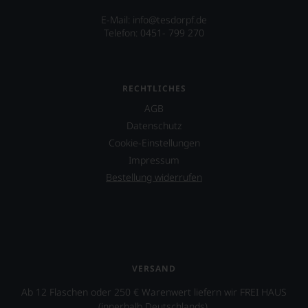
Bewertungen
größten
spiegeln
E-Mail: info@tesdorpf.de
in
das
Telefon: 0451- 799 270
der
Ergebnis
Geschichte
unserer
des
Expertenrunde
Bordelais
wider.
RECHTLICHES
und
Bitte
genießt
AGB
beachten
Kultstatus.
Sie
Datenschutz
Und
auch
er
Cookie-Einstellungen
unsere
verschaffte
Impressum
untenstehenden
Robert
Erläuterungen,
Bestellung widerrufen
Parker
dann
ein
wissen
derart
Sie
hohes
dank
Maß
unserer
an
Bewertungen
Popularität,
stets,
VERSAND
dass
was
in
Ab 12 Flaschen oder 250 € Warenwert liefern wir FREI HAUS
für
der
einen
(innerhalb Deutschlands).