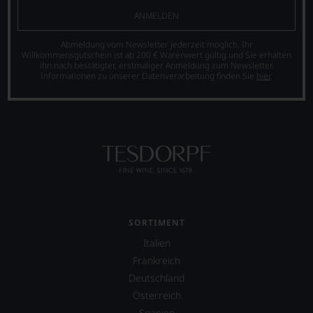
bis
diskutieren
ANMELDEN
dahin
leidenschaftlich,
üblichen
aber
Abmeldung vom Newsletter jederzeit möglich. Ihr
20
konstruktiv
Willkommensgutschein ist ab 200 € Warenwert gültig und Sie erhalten
Punkte-
jeden
ihn nach bestätigter, erstmaliger Anmeldung zum Newsletter.
System
Wein
Informationen zu unserer Datenverarbeitung finden Sie
hier
.
etablierte.
im
Hinblick
Der
auf
große
Herkunft,
Durchbruch
Stilistik,
gelang
Rebsortentypizität
Parker
und
als
Charakteristik.
er
Und
den
daraus
Bordeaux-
ergeben
SORTIMENT
Jahrgang
sich
1982,
Italien
fundierte
von
Bewertungen
Frankreich
Kritikern
jedes
Deutschland
wegen
einzelnen
des
Österreich
Weines.
warmen
Spanien