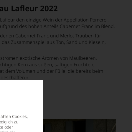
au Lafleur 2022
Lafleur den einzige Wein der Appellation Pomerol,
aufgrund des hohen Anteils Cabernet Franc im Blend.
f denen Cabernet Franc und Merlot Trauben für
in: das Zusammenspiel aus Ton, Sand und Kieseln,
as strömen exotische Aromen von Maulbeeren,
hichtigen Kern aus süßen, saftigen Früchten,
t dem Volumen und der Fülle, die bereits beim
 geschaffen.
«
zählen Cookies,
diglich zu
te oder