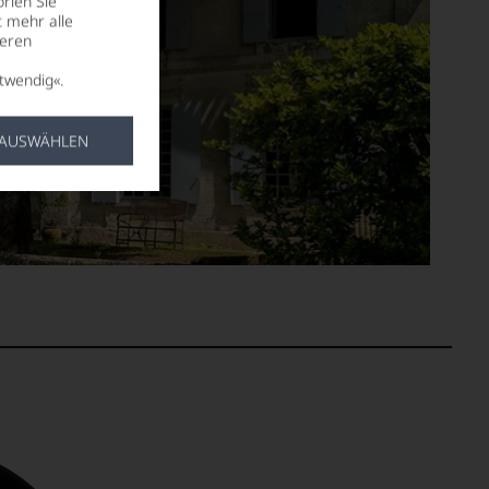
rien Sie
t mehr alle
seren
twendig«.
 AUSWÄHLEN