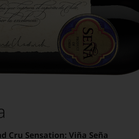
a
d Cru Sensation: Viña Seña