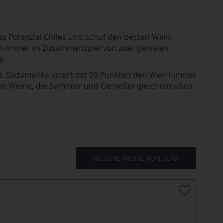
as Potenzial Chiles und schuf den besten Wein
nen immer im Zusammenspiel von zwei genialen
e.
aus Südamerika streift mit 99 Punkten den Weinhimmel
 zwei Weine, die Sammler und Genießer gleichermaßen
.
WEITERE WEINE VON SEÑA