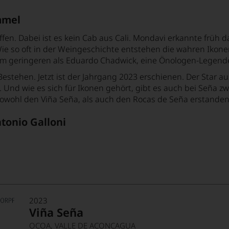
mmel
n. Dabei ist es kein Cab aus Cali. Mondavi erkannte früh d
 Wie so oft in der Weingeschichte entstehen die wahren Iko
em geringeren als Eduardo Chadwick, eine Önologen-Legend
Bestehen. Jetzt ist der Jahrgang 2023 erschienen. Der Star 
. Und wie es sich für Ikonen gehört, gibt es auch bei Seña
sowohl den Viña Seña, als auch den Rocas de Seña erstanden
tonio Galloni
2023
Viña Seña
OCOA, VALLE DE ACONCAGUA