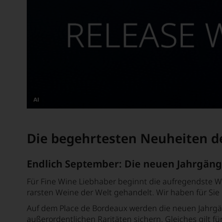
Dieses
Bild
wurde
Die begehrtesten Neuheiten d
mithilfe
von
KI
verändert.
Endlich September: Die neuen Jahrgäng
Für Fine Wine Liebhaber beginnt die aufregendste W
rarsten Weine der Welt gehandelt. Wir haben für Sie 
Auf dem Place de Bordeaux werden die neuen Jahrgäng
außerordentlichen Raritäten sichern. Gleiches gilt fü