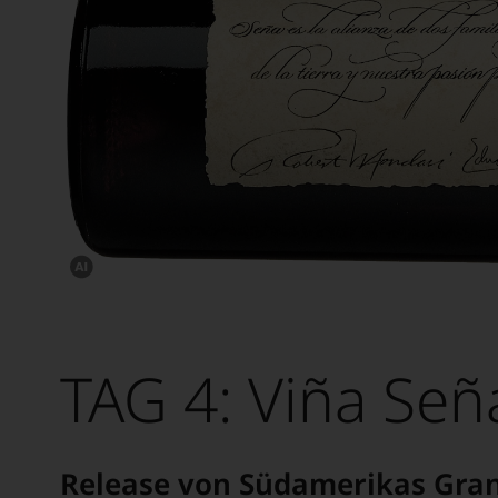
Dieses
Bild
wurde
mithilfe
von
TAG 4: Viña Señ
KI
verändert.
Release von Südamerikas Gran