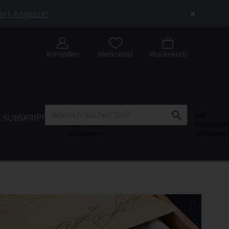
 5+1 Angebot!
Anmelden
Merkzettel
Warenkorb
Subskription
Sale
SUBSKRIPTION
WEIN-JOURNAL
SALE
Untermenü
Untermen
aufklappen
aufklappe