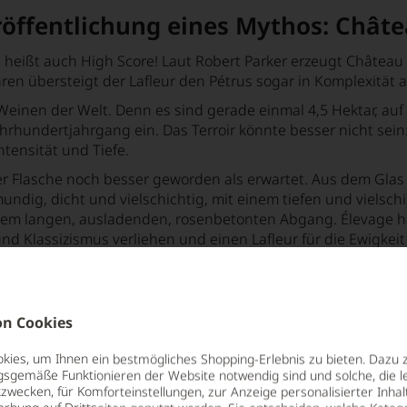
öffentlichung eines Mythos: Châte
heißt auch High Score! Laut Robert Parker erzeugt Château 
ren übersteigt der Lafleur den Pétrus sogar in Komplexität 
Weinen der Welt. Denn es sind gerade einmal 4,5 Hektar, au
Jahrhundertjahrgang ein. Das Terroir könnte besser nicht se
ntensität und Tiefe.
 der Flasche noch besser geworden als erwartet. Aus dem Gl
lmundig, dicht und vielschichtig, mit einem tiefen und vielsc
nem langen, ausladenden, rosenbetonten Abgang. Élevage ha
d Klassizismus verliehen und einen Lafleur für die Ewigkeit
itmarkt suchen müssen ...
James Suckling
n Cookies
ies, um Ihnen ein bestmögliches Shopping-Erlebnis zu bieten. Dazu 
gsgemäße Funktionieren der Website notwendig sind und solche, die le
zwecken, für Komforteinstellungen, zur Anzeige personalisierter Inhal