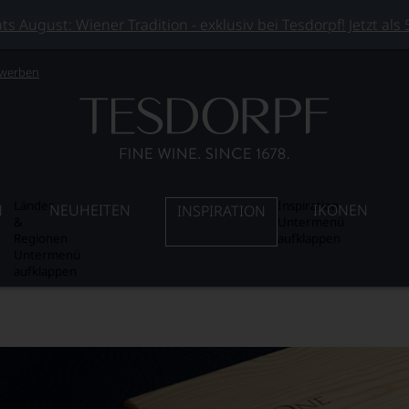
 August: Wiener Tradition - exklusiv bei Tesdorpf! Jetzt als
 werben
Länder
Inspiration
N
NEUHEITEN
IKONEN
INSPIRATION
&
Untermenü
Regionen
aufklappen
Untermenü
aufklappen