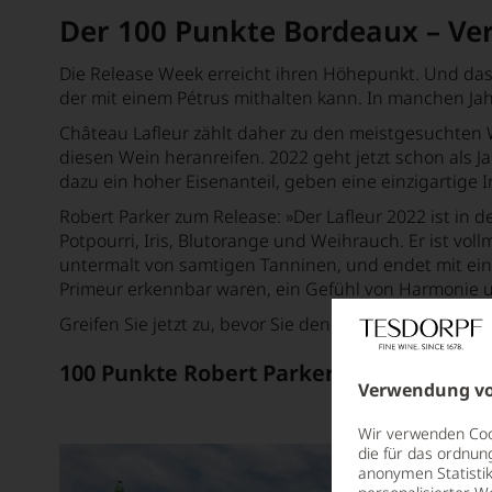
Der 100 Punkte Bordeaux – Ver
Die Release Week erreicht ihren Höhepunkt. Und das 
der mit einem Pétrus mithalten kann. In manchen Jah
Château Lafleur zählt daher zu den meistgesuchten 
diesen Wein heranreifen. 2022 geht jetzt schon als 
dazu ein hoher Eisenanteil, geben eine einzigartige I
Robert Parker zum Release: »
Der Lafleur 2022 ist in
Potpourri, Iris, Blutorange und Weihrauch. Er ist vol
untermalt von samtigen Tanninen, und endet mit ei
Primeur erkennbar waren, ein Gefühl von Harmonie un
Greifen Sie jetzt zu, bevor Sie den Wein auf dem Zwe
100 Punkte Robert Parker / 100 Punkte 
Verwendung vo
Wir verwenden Cook
die für das ordnun
anonymen Statistik