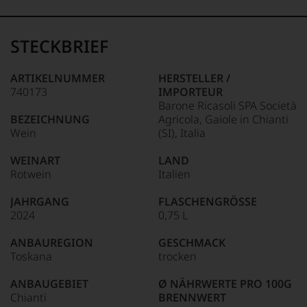
99–100 Punkte:
Tesdorpf
Der
Name
STECKBRIEF
Tesdorpf
95–98 Punkte:
steht
für
ARTIKELNUMMER
HERSTELLER /
»Fine
740173
IMPORTEUR
90–94 Punkte:
Wine«,
Barone Ricasoli SPA Società
für
BEZEICHNUNG
Agricola, Gaiole in Chianti
die
Wein
(SI), Italia
edlen
85–89 Punkte:
Weine
WEINART
LAND
der
Rotwein
Italien
Welt,
wie
JAHRGANG
FLASCHENGRÖSSE
kaum
2024
0,75 L
Unter 85 Punkte:
ein
anderer.
ANBAUREGION
GESCHMACK
Das
Toskana
trocken
dokumentieren
wir
ANBAUGEBIET
Ø NÄHRWERTE PRO 100G
auch
Chianti
BRENNWERT
und