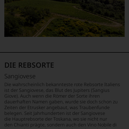
hier
genießen
können.
Natürlich
müssen
Sie
in
Zukunft
auf
R.
Parker
DIE REBSORTE
&
Co,
Sangiovese
nicht
Die wahrscheinlich bekannteste rote Rebsorte Italiens
verzichten,
aber
ist der Sangiovese, das Blut des Jupiters (Sangius
Sie
Giove). Auch wenn die Römer der Sorte ihren
finden
dauerhaften Namen gaben, wurde sie doch schon zu
fortan
Zeiten der Etrusker angebaut, was Traubenfunde
an
belegen. Seit Jahrhunderten ist der Sangiovese
jedem
die Hauptrebsorte der Toskana, wo sie nicht nur
Wein
den Chianti prägte, sondern auch den Vino Nobile di
auch