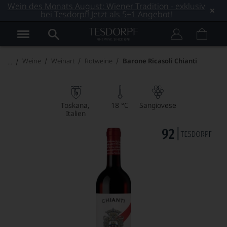
Wein des Monats August: Wiener Tradition - exklusiv
bei Tesdorpf! Jetzt als 5+1 Angebot!
Weine
Weinart
Rotweine
Barone Ricasoli Chianti
Toskana
18 °C
Sangiovese
Italien