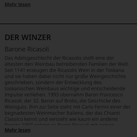
gerade
312 kJ / 74 kcal
Mehr lesen
mit
APPELLATION
FETT
Bewertungen
Chianti
0 g
und
davon gesättigte
Medaillen
REBSORTEN
Fettsäuren: 0 g
renommierter
100% Sangiovese
KOHLENHYDRATE
DER WINZER
Weinjournalisten
0 g
oder
TRINKTEMPERATUR
davon Zucker: 0 g
Barone Ricasoli
Fachpublikationen
18 °C
EIWEISS
in
0 g
Das Adelsgeschlecht der Ricasolis stellt eine der
unseren
ALKOHOLGEHALT
SALZ
ältesten den Weinbau betreibenden Familien der Welt.
Aussendungen
13 % Vol.
0 g
Seit 1141 erzeugen die Ricasolis Wein in der Toskana
oder
und sie haben dabei nicht nur große Weingeschichte
in
LAGERPOTENTIAL
ZUTATEN
geschrieben, sondern der Entwicklung des
unserem
2031
Trauben,
toskanischen Weinbaus wichtige und entscheidende
Webshop,
Konservierungsstoffe und
Impulse verliehen. 1993 übernahm Baron Francesco
um
VERSCHLUSS
Antioxidationsmittel
zu
Ricasoli, der 32. Baron auf Brolio, die Geschicke des
DIAM
(KALIUMMETABISULFIT),
unterstreichen,
Weinguts. Ihm zur Seite steht mit Carlo Ferrini einer der
Stabilisatoren (Gummi
auf
begnadesten Weinmacher Italiens, der das Chianti
welch
ALLERGENHINWEIS
arabicum). Die Abfüllung
Classico kennt und versteht wie kaum ein anderer.
hohem
enthält Sulfite
kann unter
Bereits 1997 gelang es Baron Ricasoli mit seinen
Niveau
Mehr lesen
Schutzatmosphäre
Weinen in die Phalanx der großen »Super-Tuscans«
sich
erfolgen.