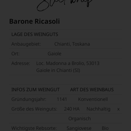
Aus
Barone Ricasoli versuchte, dem Sangiovese seine
diesem
damals mitunter rauhe und herbe Charakteristik zu
Grund
puffern und durch die Zugabe anderer Rebsorten, dem
haben
Barone Ricasoli
Chianti Harmonie und Finesse zu verleihen. Dabei wird
wir
häufig unterschlagen, dass er jeweils eine Cuvée für
beschlossen:
einen früh trinkreifen Wein und eine Cuvée für einen
LAGE DES WEINGUTS
WIR
langlebigen Chianti im Visier hatte.
WERDEN
Anbaugebiet:
Chianti, Toskana
UNSERE
Ort:
Gaiole
WEINE
AUCH
Adresse:
Loc. Madonna a Brolio, 53013
SELBST
Gaiole in Chianti (SI)
BEWERTEN.
Wir,
das
INFOS ZUM WEINGUT
ART DES WEINBAUS
Experten-
und
Gründungsjahr:
1141
Konventionell
Verkostungsteam
des
Größe des Weinguts:
240 HA
Nachhaltig
x
Hauses
Tesdorpf,
Organisch
diskutieren
Wichtigste Rebsorte:
Sangiovese
Bio
leidenschaftlich,