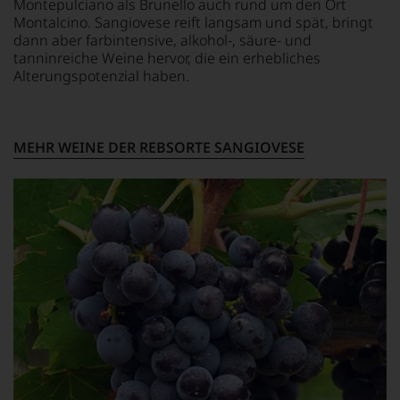
Montepulciano als Brunello auch rund um den Ort
unsere
Montalcino. Sangiovese reift langsam und spät, bringt
Tesdorpf-
dann aber farbintensive, alkohol-, säure- und
Bewertung.
tanninreiche Weine hervor, die ein erhebliches
Wir
Alterungspotenzial haben.
beurteilen
unsere
Weine
nach
MEHR WEINE DER REBSORTE SANGIOVESE
dem
bekannten
und
bewährten
100-
Punkte-
System.
Wir
freuen
uns
sehr
Ihnen
auf
diesem
Weg