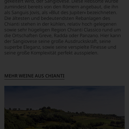
gekeltert wird, der Sangiovese. Diese Rebsorte wurde
das
zumindest bereits von den Römern angebaut, die ihn
Ergebnis
als Sanguis Jovis, als »Blut des Jupiter« bezeichneten.
unserer
Die ältesten und bedeutendsten Rebanlagen des
Expertenrunde
Chianti stehen in der kühlen, relativ hoch gelegenen
wider.
sowie sehr hügeligen Region Chianti Classico rund um
Bitte
beachten
die Ortschaften Greve, Radda oder Panzano. Hier kann
Sie
der Sangiovese seine große Ausdruckskraft, seine
auch
superbe Eleganz, sowie seine verspielte Finesse und
unsere
seine große Komplexität perfekt ausspielen.
untenstehenden
Erläuterungen,
dann
wissen
MEHR WEINE AUS CHIANTI
Sie
dank
unserer
Bewertungen
stets,
was
für
einen
Wein
Sie