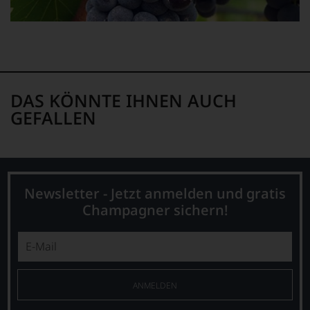
eine
weitere
Hilfe
an
die
Hand
geben
zu
DAS KÖNNTE IHNEN AUCH
können,
GEFALLEN
den
richtigen
Wein
zu
finden.
Newsletter - Jetzt anmelden und gratis
Champagner sichern!
ANMELDEN