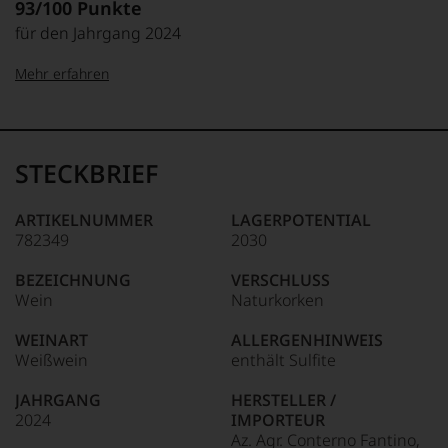
93/100 Punkte
für den Jahrgang 2024
Mehr erfahren
99–100 Punkte:
Tesdorpf
Der
Name
STECKBRIEF
Tesdorpf
95–98 Punkte:
steht
für
ARTIKELNUMMER
LAGERPOTENTIAL
»Fine
782349
2030
90–94 Punkte:
Wine«,
für
BEZEICHNUNG
VERSCHLUSS
die
Wein
Naturkorken
edlen
85–89 Punkte:
Weine
WEINART
ALLERGENHINWEIS
der
Weißwein
enthält Sulfite
Welt,
wie
JAHRGANG
HERSTELLER /
kaum
2024
IMPORTEUR
Unter 85 Punkte:
ein
Az. Agr. Conterno Fantino,
anderer.