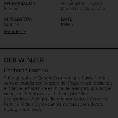
ANBAUREGION
Via Ginestra 1, 12065
Das
Piemont
Monforte d' Alba, Italia
dokumentieren
wir
APPELLATION
LAND
auch
Langhe
Italien
und
gerade
Mehr lesen
mit
QUALITÄTSSTUFE
FLASCHENGRÖSSE
Bewertungen
Denominazione Di Origine
0,75 L
und
Controllata
Medaillen
GESCHMACK
renommierter
REBSORTEN
trocken
DER WINZER
Weinjournalisten
100% Chardonnay
oder
Ø NÄHRWERTE PRO 100G
Conterno Fantino
Fachpublikationen
BIO KENNZEICHNUNG
BRENNWERT
in
HÄNDLER
305 kJ / 72 kcal
Anfangs wurden Claudio Conterno und Guido Fantino
unseren
DE-ÖKO-006
FETT
von den etablierten Winzern der Region noch belächelt.
Aussendungen
0 g
Mittlerweile haben sie es mit einer Menge Mut und der
oder
BIO KENNZEICHNUNG
davon gesättigte
Liebe zum Detail geschafft, ihr im Jahr 1982
in
PRODUKT
Fettsäuren: 0 g
gegründetes Weingut, die Azienda Agricola Conterno
unserem
IT-BIO-009
KOHLENHYDRATE
Fantino, in den Olymp der piemontesischen Barolo
Webshop,
0 g
Erzeuger zu hieven.
um
TRINKTEMPERATUR
davon Zucker: 0 g
zu