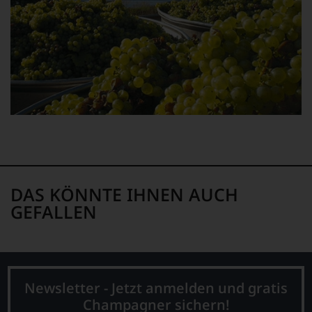
verlassen
zu
müssen?
Unsere
Bewertungen
spiegeln
das
Ergebnis
unserer
Expertenrunde
wider.
Bitte
beachten
Sie
auch
DAS KÖNNTE IHNEN AUCH
unsere
GEFALLEN
untenstehenden
Erläuterungen,
dann
wissen
Sie
dank
Newsletter - Jetzt anmelden und gratis
unserer
Champagner sichern!
Bewertungen