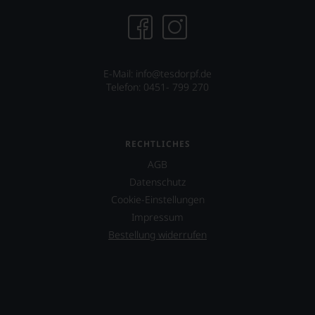
sehr
Ihnen
auf
diesem
Weg
E-Mail: info@tesdorpf.de
eine
Telefon: 0451- 799 270
weitere
Hilfe
an
die
Hand
RECHTLICHES
geben
AGB
zu
Datenschutz
können,
den
Cookie-Einstellungen
richtigen
Impressum
Wein
Bestellung widerrufen
zu
finden.