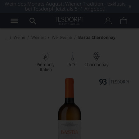
Wein des Monats August: Wiener Tradition - exklusiv
bei Tesdorpf! Jetzt als 5+1 Angebot!
Weine
Weinart
Weißweine
Bastía Chardonnay
Piemont
6 °C
Chardonnay
Italien