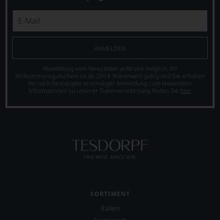
stets,
was
für
einen
Wein
ANMELDEN
Sie
hier
Abmeldung vom Newsletter jederzeit möglich. Ihr
genießen
Willkommensgutschein ist ab 200 € Warenwert gültig und Sie erhalten
können.
ihn nach bestätigter, erstmaliger Anmeldung zum Newsletter.
Informationen zu unserer Datenverarbeitung finden Sie
hier
.
Natürlich
müssen
Sie
in
Zukunft
auf
R.
Parker
&
Co,
nicht
SORTIMENT
verzichten,
aber
Italien
Sie