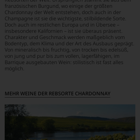
jedes
französischen Burgund, wo einige der größten
einzelnen
Chardonnay der Welt entstehen, doch auch in der
Weines.
Champagne ist sie die wichtigste, stilbildende Sorte.
Warum
Doch auch im restlichen Europa und in Übersee –
also
insbesondere Kalifornien – ist sie überaus präsent.
sollen
Charakter und Geschmack werden maßgeblich vom
Sie
Bodentyp, dem Klima und der Art des Ausbaus geprägt.
als
Von mineralisch bis fruchtig, von trocken bis edelsüß,
Kunde
von jung und pur bis zum vollen, lagerfähigen, im
des
Barrique ausgebauten Wein: stilistisch ist fast alles
Hauses
möglich.
nicht
davon
profitieren,
statt
an
MEHR WEINE DER REBSORTE CHARDONNAY
Stelle
sich
nur
auf
Einschätzungen
einzelner
Kritiker