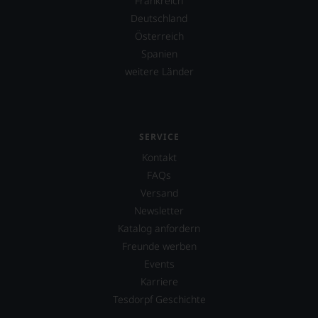
Frankreich
finden
Deutschland
fortan
an
Österreich
jedem
Spanien
Wein
weitere Länder
auch
unsere
Tesdorpf-
Bewertung.
Wir
SERVICE
beurteilen
unsere
Kontakt
Weine
FAQs
nach
Versand
dem
bekannten
Newsletter
und
Katalog anfordern
bewährten
Freunde werben
100-
Punkte-
Events
System.
Karriere
Wir
Tesdorpf Geschichte
freuen
uns