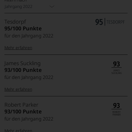
Jahrgang 2022
Tesdorpf
95/100 Punkte
für den Jahrgang 2022
Mehr erfahren
99–100 Punkte:
Tesdorpf
James Suckling
Der
93/100 Punkte
Name
für den Jahrgang 2022
Tesdorpf
95–98 Punkte:
steht
Mehr erfahren
für
»Fine
90–94 Punkte:
Wine«,
100-95 Punkte:
James
Robert Parker
für
Suckling
93/100 Punkte
die
Der
edlen
für den Jahrgang 2022
85–89 Punkte:
Amerikaner
90 Punkte und
Weine
James
mehr:
der
Mehr erfahren
Suckling,