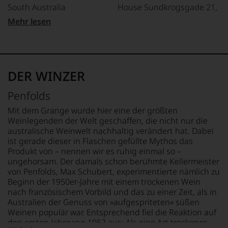
Punkte:
studierte
South Australia
House Sundkrogsgade 21,
sich
unserem
zunächst
seit
DK 2100, Kobenhavn,
Webshop,
Mehr lesen
Journalismus
2012
REBSORTEN
Denmark
um
an
zunehmend
51% Cabernet Sauvignon
zu
der
zurückgezogen
unterstreichen,
49% Shiraz
LAND
Universität
hat.
auf
Australien
von
Er
welch
TRINKTEMPERATUR
Wisconsin.
DER WINZER
hat
hohem
16 °C
FLASCHENGRÖSSE
Bedingt
mit
Niveau
0,75 L
durch
Penfolds
Kreativität
sich
ALKOHOLGEHALT
seinen
und
unsere
14,5 % Vol.
GESCHMACK
Vater
Mit dem Grange wurde hier eine der größten
Innovationsgeist
Weinselektion
trocken
wandte
Weinlegenden der Welt geschaffen, die nicht nur die
Weinjournalismus
bewegt.
er
australische Weinwelt nachhaltig verändert hat. Dabei
und
Das
sich
ist gerade dieser in Flaschen gefüllte Mythos das
Weinbewertung
aber
aber
Produkt von – nennen wir es ruhig einmal so –
revolutioniert.
genügt
vor
ungehorsam. Der damals schon berühmte Kellermeister
uns
Der
allen
von Penfolds, Max Schubert, experimentierte nämlich zu
nicht
studierte
Dingen
Beginn der 1950er-Jahre mit einem trockenen Wein
mehr.
Rechtsanwalt
nach
nach französischem Vorbild und das zu einer Zeit, als in
Wir
verstand
1978
Australien der Genuss von »aufgespriteten« süßen
haben
sich
zunehmend
festgestellt,
Weinen populär war. Entsprechend fiel die Reaktion auf
als
der
dass
den ersten Jahrgang 1952 aus: Als eine Art trockener
Sprachrohr
Weinwelt