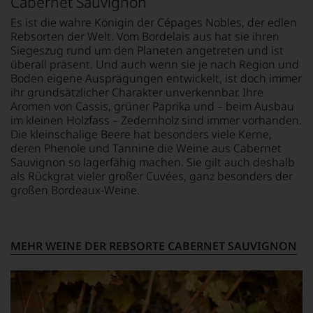
Cabernet Sauvignon
Der
Bordeaux
daraus
große
und
ergeben
Es ist die wahre Königin der Cépages Nobles, der edlen
Durchbruch
Italien
sich
Rebsorten der Welt. Vom Bordelais aus hat sie ihren
gelang
entdeckte.
fundierte
Siegeszug rund um den Planeten angetreten und ist
Parker
Ab
Bewertungen
überall präsent. Und auch wenn sie je nach Region und
als
1985
jedes
Boden eigene Ausprägungen entwickelt, ist doch immer
er
leitete
einzelnen
ihr grundsätzlicher Charakter unverkennbar. Ihre
den
er
Weines.
Aromen von Cassis, grüner Paprika und – beim Ausbau
Bordeaux-
das
Warum
im kleinen Holzfass – Zedernholz sind immer vorhanden.
Jahrgang
Europa-
also
Die kleinschalige Beere hat besonders viele Kerne,
1982,
Büro
sollen
von
deren Phenole und Tannine die Weine aus Cabernet
des
Sie
Kritikern
Wine
Sauvignon so lagerfähig machen. Sie gilt auch deshalb
als
wegen
Spectators.
als Rückgrat vieler großer Cuvées, ganz besonders der
Kunde
des
Seinen
des
großen Bordeaux-Weine.
warmen
Schwerpunkt
Hauses
Witterungsverlaufs
bildeten
nicht
eher
die
davon
skeptisch
Weine
profitieren,
MEHR WEINE DER REBSORTE CABERNET SAUVIGNON
beurteilt,
aus
statt
als
Bordeaux
an
erster
und
Stelle
mit
Italien,
sich
einem
er
nur