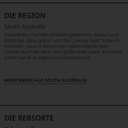
sollte.
Jahre
Wir,
Bahnbrechend
andauern.
das
war
DIE REGION
Zu
Experten-
seine
Beginn
und
Erfindung
South Australia
der
Verkostungsteam
des
80er
des
100
Fast könnte man den Eindruck gewinnen, dieses Land
Jahre
Hauses
Punkte-
hätte das „Easy going“ und das „Laissez faire“ zugleich
führten
Tesdorpf,
Systems
erfunden. Dass in diesem das Leben bejahenden
ihn
diskutieren
für
Umfeld auch der Wein eine große Rolle spielt, erscheint
erste
leidenschaftlich,
Weinbewertungen,
daher nur all zu logisch und konsequent.
Reisen
aber
das
nach
konstruktiv
sich
Europa,
jeden
rasch
wo
Wein
neben
er
MEHR WEINE AUS SOUTH AUSTRALIA
im
dem
seine
Hinblick
bis
große
auf
dahin
Liebe
Herkunft,
üblichen
zu
Stilistik,
20
den
Rebsortentypizität
Punkte-
Top-
und
System
DIE REBSORTE
Weinen
Charakteristik.
etablierte.
aus
Und