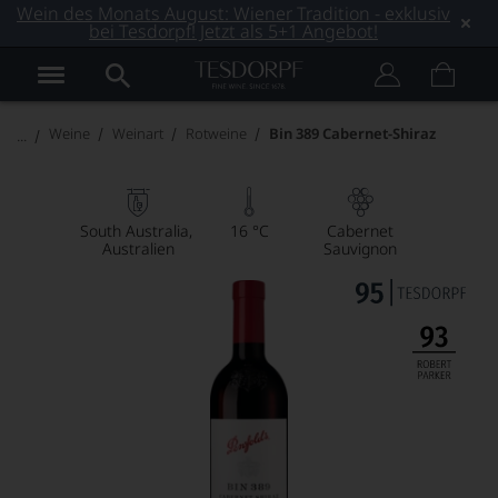
Wein des Monats August: Wiener Tradition - exklusiv
bei Tesdorpf! Jetzt als 5+1 Angebot!
Weine
Weinart
Rotweine
Bin 389 Cabernet-Shiraz
South Australia
16 °C
Cabernet
Australien
Sauvignon