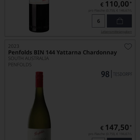
110,00
*
€
pro Flasche (0.75l),
€ 146,67
/L
Lebensmittel­angaben
2023
Penfolds BIN 144 Yattarna Chardonnay
SOUTH AUSTRALIA
PENFOLDS
147,50
*
€
pro Flasche (0.75l),
€ 196,67
/L