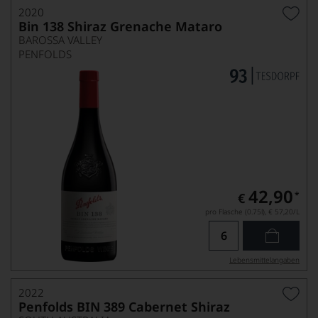
2020
Bin 138 Shiraz Grenache Mataro
BAROSSA VALLEY
PENFOLDS
42,90
*
€
pro Flasche (0.75l),
€ 57,20
/L
Lebensmittel­angaben
2022
Penfolds BIN 389 Cabernet Shiraz