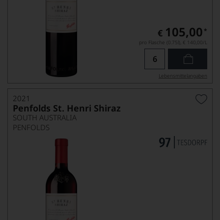
105,00
*
€
pro Flasche (0.75l),
€ 140,00
/L
Lebensmittel­angaben
2021
Penfolds St. Henri Shiraz
SOUTH AUSTRALIA
PENFOLDS