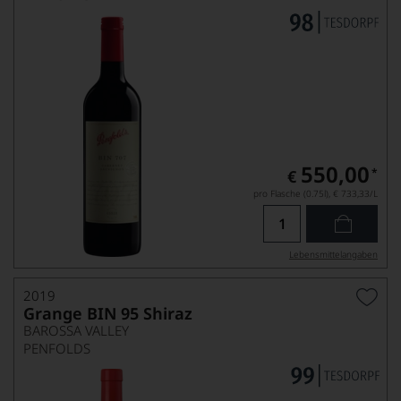
550,00
*
€
pro Flasche (0.75l),
€ 733,33
/L
Lebensmittel­angaben
2019
Grange BIN 95 Shiraz
BAROSSA VALLEY
PENFOLDS