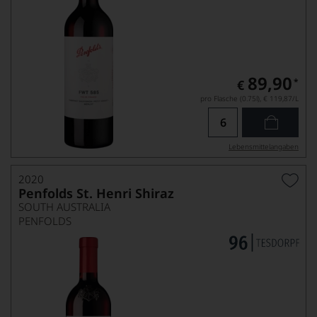
89,90
*
€
pro Flasche (0.75l),
€ 119,87
/L
Lebensmittel­angaben
2020
Penfolds St. Henri Shiraz
SOUTH AUSTRALIA
PENFOLDS