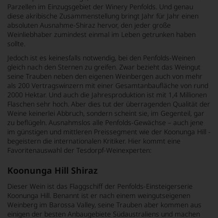
Parzellen im Einzugsgebiet der Winery Penfolds. Und genau
diese akribische Zusammenstellung bringt Jahr für Jahr einen
absoluten Ausnahme-Shiraz hervor, den jeder große
Weinliebhaber zumindest einmal im Leben getrunken haben
sollte.
Jedoch ist es keinesfalls notwendig, bei den Penfolds-Weinen
gleich nach den Sternen zu greifen. Zwar bezieht das Weingut
seine Trauben neben den eigenen Weinbergen auch von mehr
als 200 Vertragswinzern mit einer Gesamtanbaufläche von rund
2000 Hektar. Und auch die Jahresproduktion ist mit 1,4 Millionen
Flaschen sehr hoch. Aber dies tut der überragenden Qualität der
Weine keinerlei Abbruch, sondern scheint sie, im Gegenteil, gar
zu beflügeln. Ausnahmslos alle Penfolds-Gewächse – auch jene
im günstigen und mittleren Preissegment wie der Koonunga Hill -
begeistern die internationalen Kritiker. Hier kommt eine
Favoritenauswahl der Tesdorpf-Weinexperten:
Koonunga Hill Shiraz
Dieser Wein ist das Flaggschiff der Penfolds-Einsteigerserie
Koonunga Hill. Benannt ist er nach einem weingutseigenen
Weinberg im Barossa Valley, seine Trauben aber kommen aus
einigen der besten Anbaugebiete Südaustraliens und machen