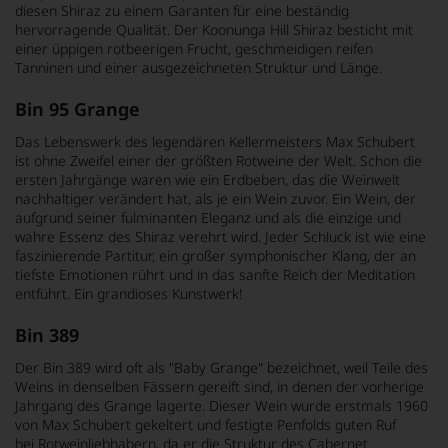
diesen Shiraz zu einem Garanten für eine beständig
hervorragende Qualität. Der Koonunga Hill Shiraz besticht mit
einer üppigen rotbeerigen Frucht, geschmeidigen reifen
Tanninen und einer ausgezeichneten Struktur und Länge.
Bin 95 Grange
Das Lebenswerk des legendären Kellermeisters Max Schubert
ist ohne Zweifel einer der größten Rotweine der Welt. Schon die
ersten Jahrgänge waren wie ein Erdbeben, das die Weinwelt
nachhaltiger verändert hat, als je ein Wein zuvor. Ein Wein, der
aufgrund seiner fulminanten Eleganz und als die einzige und
wahre Essenz des Shiraz verehrt wird. Jeder Schluck ist wie eine
faszinierende Partitur, ein großer symphonischer Klang, der an
tiefste Emotionen rührt und in das sanfte Reich der Meditation
entführt. Ein grandioses Kunstwerk!
Bin 389
Der Bin 389 wird oft als "Baby Grange" bezeichnet, weil Teile des
Weins in denselben Fässern gereift sind, in denen der vorherige
Jahrgang des Grange lagerte. Dieser Wein wurde erstmals 1960
von Max Schubert gekeltert und festigte Penfolds guten Ruf
bei Rotweinliebhabern, da er die Struktur des Cabernet