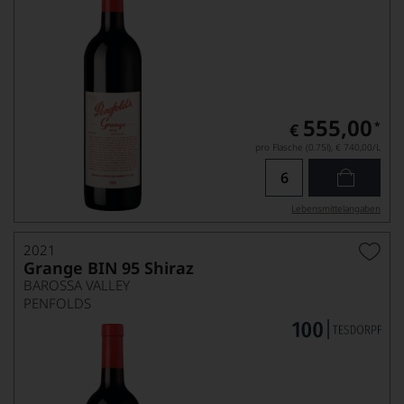
555,00
*
€
pro Flasche (0.75l),
€ 740,00
/L
Lebensmittel­angaben
2021
Grange BIN 95 Shiraz
BAROSSA VALLEY
PENFOLDS