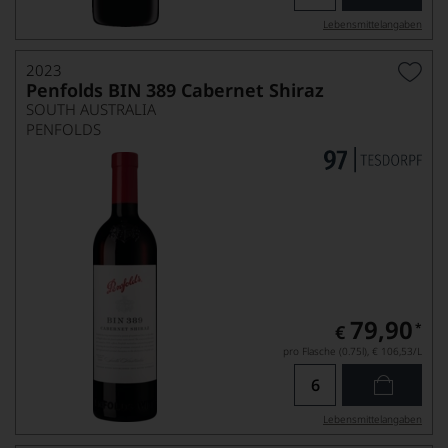
Lebensmittel­angaben
2023
Penfolds BIN 389 Cabernet Shiraz
SOUTH AUSTRALIA
PENFOLDS
79,90
*
€
pro Flasche (0.75l),
€ 106,53
/L
Lebensmittel­angaben