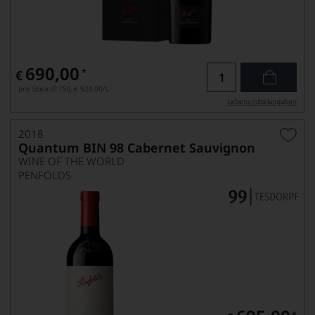
690,00
*
€
pro Stück (0.75l),
€ 920,00
/L
Lebensmittel­angaben
2018
Quantum BIN 98 Cabernet Sauvignon
WINE OF THE WORLD
PENFOLDS
*