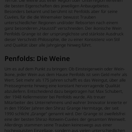
Terroir. Die Weine aus einer Region oder Unterregion vereinen
die besten Eigenschaften des jeweiligen Anbaugebietes.
Besonders bekannt und berühmt ist Penfolds aber für seine
Cuvées, für die die Winemaker bewusst Trauben
unterschiedlicher Regionen und/oder Rebsorten nach einem
ganz besonderen „Hausstil“ verschneiden. Der ikonische Wein
Penfolds Grange ist der ursprünglichste und stärkste Ausdruck
dieser Verschnitt-Philosophie, die zu einer Konsistenz von Stil
und Qualität über alle Jahrgänge hinweg führt.
Penfolds: Die Weine
Um es auf dem Punkt zu bringen: Ob Einsteigerwein oder Wein-
Ikone, jeder Wein aus dem Hause Penfolds ist sein Geld mehr als
Wert. Seit mehr als 175 Jahren schafft es das Weingut, über alle
Preissegmente hinweg eine konstant hervorragende Qualität
abzuliefern. Entscheidend dazu beigetragen hat Max Schubert,
der 1948 Kellermeister bei Penfolds wurde. Als treuer
Mitarbeiter des Unternehmens und wahrer Innovator kreierte er
in den 1950er Jahren den Shiraz Grange Hermitage, der seit
1990 schlicht „Grange“ genannt wird. Der Grange ist zweifelsfrei
eine der besten Shiraz-Rotwein-Cuvées der gesamten Weinwelt.
Allerdings stammen seine Trauben keineswegs aus einer
hochexquisiten Einzellage, sondern aus vielen unterschiedlichen