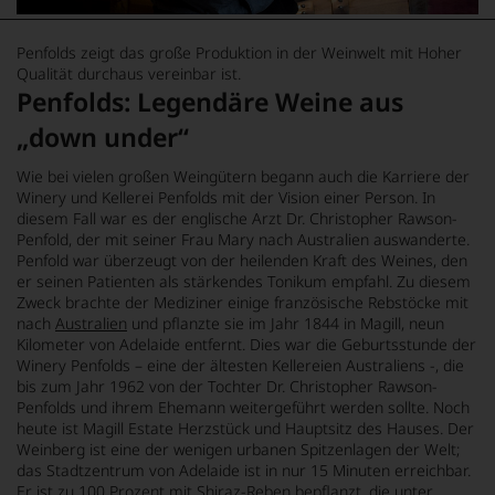
Penfolds zeigt das große Produktion in der Weinwelt mit Hoher
Qualität durchaus vereinbar ist.
Penfolds: Legendäre Weine aus
„down under“
Wie bei vielen großen Weingütern begann auch die Karriere der
Winery und Kellerei Penfolds mit der Vision einer Person. In
diesem Fall war es der englische Arzt Dr. Christopher Rawson-
Penfold, der mit seiner Frau Mary nach Australien auswanderte.
Penfold war überzeugt von der heilenden Kraft des Weines, den
er seinen Patienten als stärkendes Tonikum empfahl. Zu diesem
Zweck brachte der Mediziner einige französische Rebstöcke mit
nach
Australien
und pflanzte sie im Jahr 1844 in Magill, neun
Kilometer von Adelaide entfernt. Dies war die Geburtsstunde der
Winery Penfolds – eine der ältesten Kellereien Australiens -, die
bis zum Jahr 1962 von der Tochter Dr. Christopher Rawson-
Penfolds und ihrem Ehemann weitergeführt werden sollte. Noch
heute ist Magill Estate Herzstück und Hauptsitz des Hauses. Der
Weinberg ist eine der wenigen urbanen Spitzenlagen der Welt;
das Stadtzentrum von Adelaide ist in nur 15 Minuten erreichbar.
Er ist zu 100 Prozent mit
Shiraz-Reben
bepflanzt, die unter