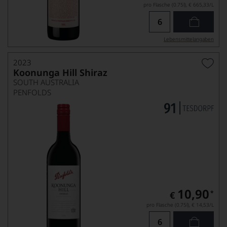
pro Flasche (0.75l),
€ 665,33
/L
Lebensmittel­angaben
2023
Koonunga Hill Shiraz
SOUTH AUSTRALIA
PENFOLDS
10,90
*
€
pro Flasche (0.75l),
€ 14,53
/L