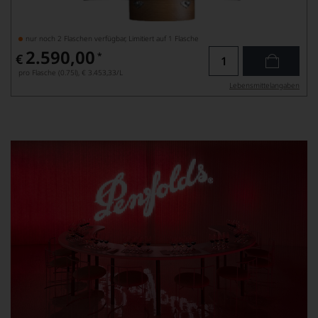
nur noch 2 Flaschen verfügbar, Limitiert auf 1 Flasche
2.590,00
*
€
pro Flasche (0.75l),
€ 3.453,33
/L
Lebensmittel­angaben