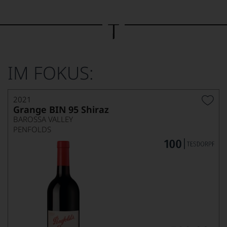
Bild
wurde
mithilfe
von
KI
verändert.
IM FOKUS:
2021
Grange BIN 95 Shiraz
BAROSSA VALLEY
PENFOLDS