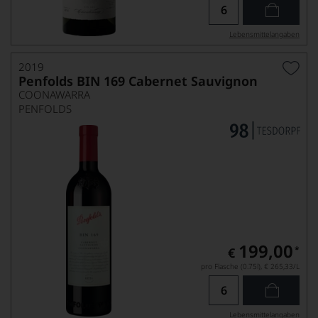
Lebensmittel­angaben
2019
Penfolds BIN 169 Cabernet Sauvignon
COONAWARRA
PENFOLDS
199,00
*
€
pro Flasche (0.75l),
€ 265,33
/L
Lebensmittel­angaben