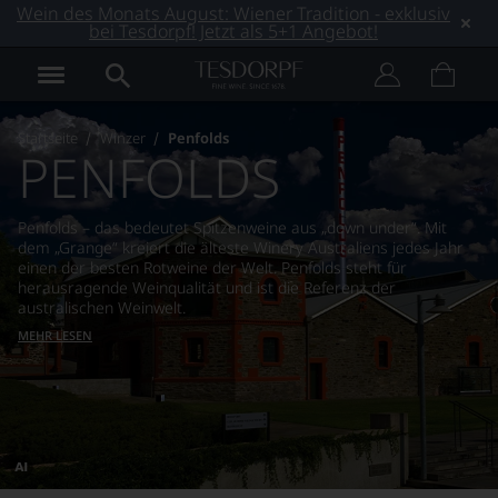
Wein des Monats August: Wiener Tradition - exklusiv
bei Tesdorpf! Jetzt als 5+1 Angebot!
Startseite
Winzer
Penfolds
PENFOLDS
Penfolds – das bedeutet Spitzenweine aus „down under“. Mit
dem „Grange“ kreiert die älteste Winery Australiens jedes Jahr
einen der besten Rotweine der Welt. Penfolds steht für
herausragende Weinqualität und ist die Referenz der
australischen Weinwelt.
MEHR LESEN
Dieses