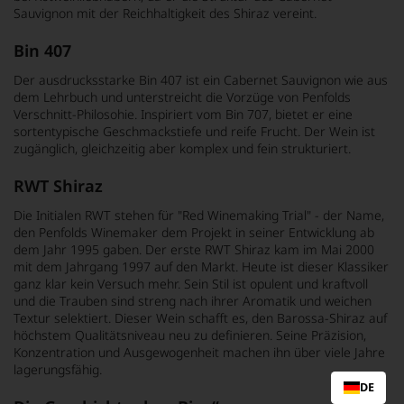
Sauvignon mit der Reichhaltigkeit des Shiraz vereint.
Bin 407
Der ausdrucksstarke Bin 407 ist ein Cabernet Sauvignon wie aus
dem Lehrbuch und unterstreicht die Vorzüge von Penfolds
Verschnitt-Philosohie. Inspiriert vom Bin 707, bietet er eine
sortentypische Geschmackstiefe und reife Frucht. Der Wein ist
zugänglich, gleichzeitig aber komplex und fein strukturiert.
RWT Shiraz
Die Initialen RWT stehen für "Red Winemaking Trial" - der Name,
den Penfolds Winemaker dem Projekt in seiner Entwicklung ab
dem Jahr 1995 gaben. Der erste RWT Shiraz kam im Mai 2000
mit dem Jahrgang 1997 auf den Markt. Heute ist dieser Klassiker
ganz klar kein Versuch mehr. Sein Stil ist opulent und kraftvoll
und die Trauben sind streng nach ihrer Aromatik und weichen
Textur selektiert. Dieser Wein schafft es, den Barossa-Shiraz auf
höchstem Qualitätsniveau neu zu definieren. Seine Präzision,
Konzentration und Ausgewogenheit machen ihn über viele Jahre
lagerungsfähig.
DE