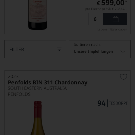
599,00
*
€
pro Flasche (0.75l),
€ 798,67
/L
Lebensmittel­angaben
Sortieren nach:
FILTER
Unsere Empfehlungen
2023
Penfolds BIN 311 Chardonnay
SOUTH EASTERN AUSTRALIA
PENFOLDS