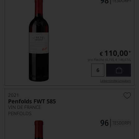
110,00
*
€
pro Flasche (0.75l),
€ 146,67
/L
Lebensmittel­angaben
2021
Penfolds FWT 585
VIN DE FRANCE
PENFOLDS