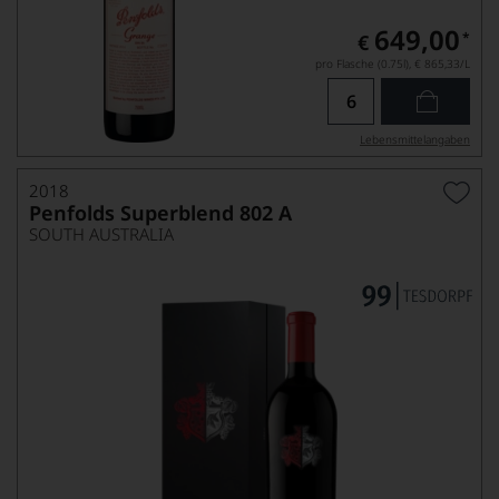
649,00
*
€
pro Flasche (0.75l),
€ 865,33
/L
Lebensmittel­angaben
2018
Penfolds Superblend 802 A
SOUTH AUSTRALIA