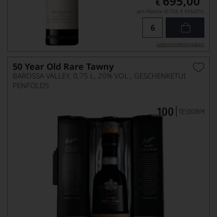
695,00
€
pro Flasche (0.75l),
€ 926,67
/L
Lebensmittel­angaben
50 Year Old Rare Tawny
BAROSSA VALLEY, 0,75 L, 20% VOL., GESCHENKETUI
PENFOLDS