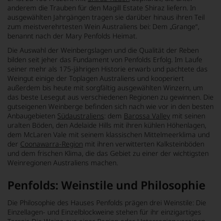
anderem die Trauben für den Magill Estate Shiraz liefern. In
ausgewählten Jahrgängen tragen sie darüber hinaus ihren Teil
zum meistverehrtesten Wein Australiens bei: Dem „Grange“,
benannt nach der Mary Penfolds Heimat.
Die Auswahl der Weinbergslagen und die Qualität der Reben
bilden seit jeher das Fundament von Penfolds Erfolg. Im Laufe
seiner mehr als 175-jährigen Historie erwarb und pachtete das
Weingut einige der Toplagen Australiens und kooperiert
außerdem bis heute mit sorgfältig ausgewählten Winzern, um
das beste Lesegut aus verschiedenen Regionen zu gewinnen. Die
gutseigenen Weinberge befinden sich nach wie vor in den besten
Anbaugebieten
Südaustraliens
: dem
Barossa Valley
mit seinen
uralten Böden, den Adelaide Hills mit ihren kühlen Höhenlagen,
dem McLaren Vale mit seinem klassischen Mittelmeerklima und
der
Coonawarra-Region
mit ihren verwitterten Kalksteinböden
und dem frischen Klima, die das Gebiet zu einer der wichtigsten
Weinregionen Australiens machen.
Penfolds: Weinstile und Philosophie
Die Philosophie des Hauses Penfolds prägen drei Weinstile: Die
Einzellagen- und Einzelblockweine stehen für ihr einzigartiges