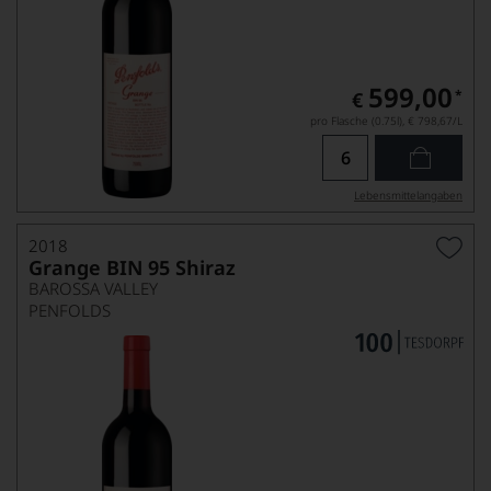
599,00
*
€
pro Flasche (0.75l),
€ 798,67
/L
Lebensmittel­angaben
2018
Grange BIN 95 Shiraz
BAROSSA VALLEY
PENFOLDS