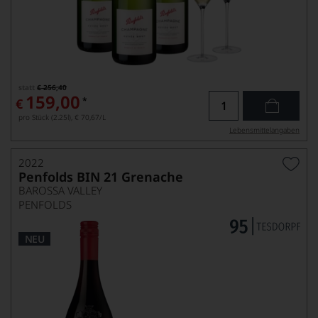
statt
€ 256,40
159,00
*
€
pro Stück (2.25l),
€ 70,67
/L
Lebensmittel­angaben
2022
Penfolds BIN 21 Grenache
BAROSSA VALLEY
PENFOLDS
NEU