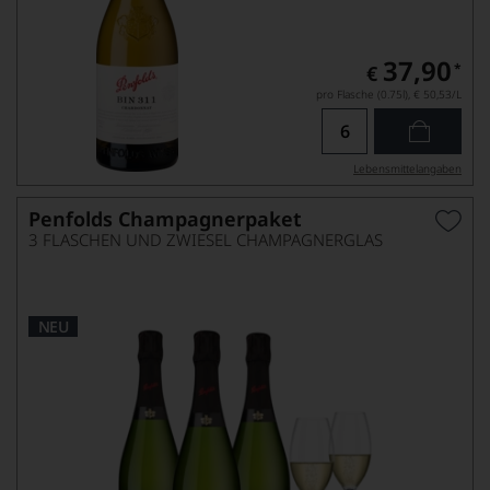
37,90
*
€
pro Flasche (0.75l),
€ 50,53
/L
Lebensmittel­angaben
Penfolds Champagnerpaket
3 FLASCHEN UND ZWIESEL CHAMPAGNERGLAS
NEU