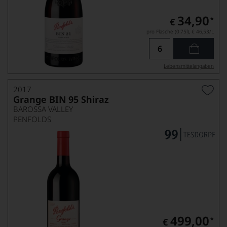
34,90
*
€
pro Flasche (0.75l),
€ 46,53
/L
Lebensmittel­angaben
2017
Grange BIN 95 Shiraz
BAROSSA VALLEY
PENFOLDS
499,00
*
€