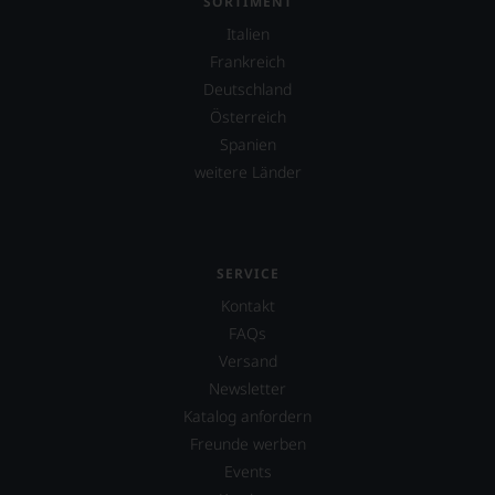
SORTIMENT
konstruktiv
jeden
Italien
Wein
Frankreich
im
Deutschland
Hinblick
auf
Österreich
Herkunft,
Spanien
Stilistik,
weitere Länder
Rebsortentypizität
und
Charakteristik.
Und
daraus
SERVICE
ergeben
sich
Kontakt
fundierte
FAQs
Bewertungen
Versand
jedes
einzelnen
Newsletter
Weines.
Katalog anfordern
Warum
Freunde werben
also
sollen
Events
Sie