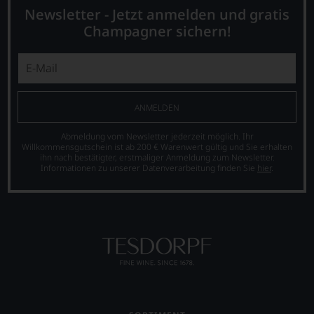
diesem
Newsletter - Jetzt anmelden und gratis
Grund
haben
Champagner sichern!
wir
beschlossen:
WIR
WERDEN
UNSERE
ANMELDEN
WEINE
AUCH
Abmeldung vom Newsletter jederzeit möglich. Ihr
SELBST
Willkommensgutschein ist ab 200 € Warenwert gültig und Sie erhalten
BEWERTEN.
ihn nach bestätigter, erstmaliger Anmeldung zum Newsletter.
Informationen zu unserer Datenverarbeitung finden Sie
hier
.
Wir,
das
Experten-
und
Verkostungsteam
des
Hauses
Tesdorpf,
diskutieren
leidenschaftlich,
aber