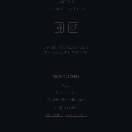
Karriere
als
Tesdorpf Geschichte
Kunde
des
Hauses
nicht
davon
profitieren,
statt
E-Mail: info@tesdorpf.de
an
Telefon: 0451- 799 270
Stelle
sich
nur
auf
RECHTLICHES
Einschätzungen
einzelner
AGB
Kritiker
Datenschutz
verlassen
Cookie-Einstellungen
zu
müssen?
Impressum
Unsere
Bestellung widerrufen
Bewertungen
spiegeln
das