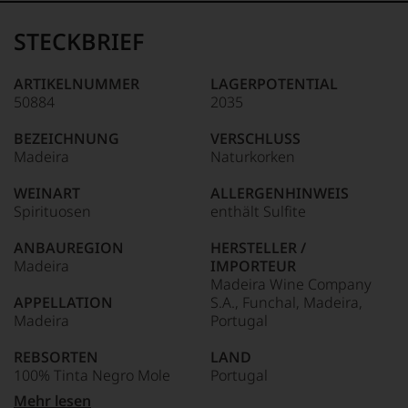
Der
Name
STECKBRIEF
Tesdorpf
95–98 Punkte:
steht
für
ARTIKELNUMMER
LAGERPOTENTIAL
»Fine
50884
2035
90–94 Punkte:
Wine«,
für
BEZEICHNUNG
VERSCHLUSS
die
Madeira
Naturkorken
edlen
85–89 Punkte:
Weine
WEINART
ALLERGENHINWEIS
der
Spirituosen
enthält Sulfite
Welt,
wie
ANBAUREGION
HERSTELLER /
kaum
Madeira
IMPORTEUR
Unter 85 Punkte:
ein
Madeira Wine Company
anderer.
APPELLATION
S.A., Funchal, Madeira,
Das
Madeira
Portugal
dokumentieren
wir
REBSORTEN
LAND
auch
100% Tinta Negro Mole
Portugal
und
gerade
Mehr lesen