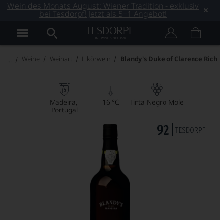
Wein des Monats August: Wiener Tradition - exklusiv
bei Tesdorpf! Jetzt als 5+1 Angebot!
Weine
Weinart
Likörwein
Blandy's Duke of Clarence Rich
Madeira
16 °C
Tinta Negro Mole
Portugal