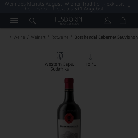
Wein des Monats August: Wiener Tradition - exklusiv
bei Tesdorpf! Jetzt als 5+1 Angebot!
Weine
Weinart
Rotweine
Boschendal Cabernet Sauvignon
Western Cape
18 °C
Südafrika