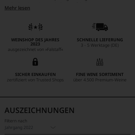
Stellenbosch und spiegelt die Sorgfalt des Western Cape
Mehr lesen
wider. Er eignet sich hervorragend als Begleiter für
Lammgerichte oder reifen Käse.
WEINSHOP DES JAHRES
SCHNELLE LIEFERUNG
2023
3 - 5 Werktage (DE)
ausgezeichnet von »Falstaff«
SICHER EINKAUFEN
FINE WINE SORTIMENT
zertifiziert von Trusted Shops
über 4.500 Premium-Weine
AUSZEICHNUNGEN
Filtern nach
Jahrgang 2022