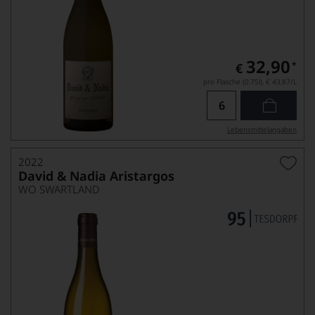
32,90
*
€
pro Flasche (0.75l),
€ 43,87
/L
Lebensmittel­angaben
2022
David & Nadia Aristargos
WO SWARTLAND