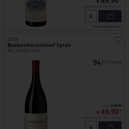
49,90
€
pro Flasche (0.75l),
€ 66,53
/L
Lebensmittel­angaben
2018
Boekenhoutskloof Syrah
WO SWARTLAND
statt
€ 54,90
49,90
*
€
pro Flasche (0.75l),
€ 66,53
/L