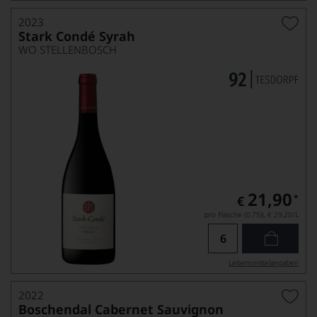
2023
Stark Condé Syrah
WO STELLENBOSCH
21,90
*
€
pro Flasche (0.75l),
€ 29,20
/L
Lebensmittel­angaben
2022
Boschendal Cabernet Sauvignon