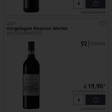
Lebensmittel­angaben
2021
Vergelegen Reserve Merlot
WO STELLENBOSCH
19,90
*
€
pro Flasche (0.75l),
€ 26,53
/L
Lebensmittel­angaben