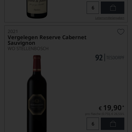
Lebensmittel­angaben
2021
Vergelegen Reserve Cabernet
Sauvignon
WO STELLENBOSCH
19,90
*
€
pro Flasche (0.75l),
€ 26,53
/L