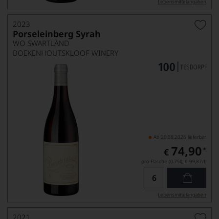
Lebensmittel­angaben
2023
Porseleinberg Syrah
WO SWARTLAND
BOEKENHOUTSKLOOF WINERY
Ab 20.08.2026 lieferbar
74,90
*
€
pro Flasche (0.75l),
€ 99,87
/L
Lebensmittel­angaben
2021