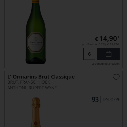
14,90
*
€
pro Flasche (0.75l),
€ 19,87
/L
Lebensmittel­angaben
L' Ormarins Brut Classique
BRUT, FRANSCHHOEK
ANTHONIJ RUPERT WYNE