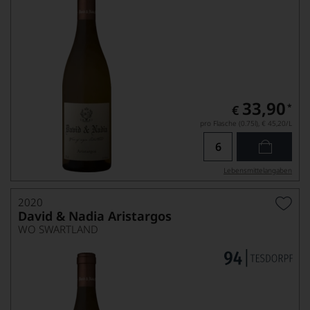
33,90
*
€
pro Flasche (0.75l),
€ 45,20
/L
Lebensmittel­angaben
2020
David & Nadia Aristargos
WO SWARTLAND