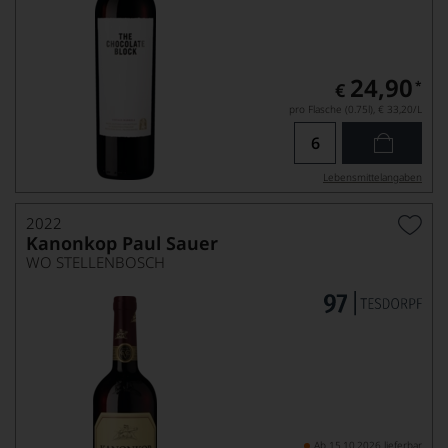
24,90
*
€
pro Flasche (0.75l),
€ 33,20
/L
Lebensmittel­angaben
2022
Kanonkop Paul Sauer
WO STELLENBOSCH
Ab 15.10.2026 lieferbar