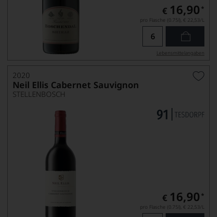
16,90
*
€
pro Flasche (0.75l),
€ 22,53
/L
Lebensmittel­angaben
2020
Neil Ellis Cabernet Sauvignon
STELLENBOSCH
16,90
*
€
pro Flasche (0.75l),
€ 22,53
/L