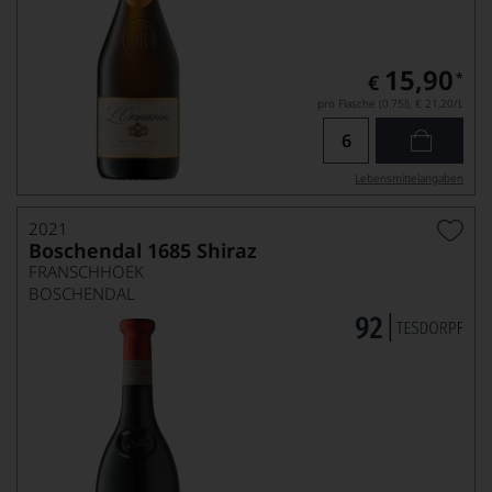
15,90
*
€
pro Flasche (0.75l),
€ 21,20
/L
Lebensmittel­angaben
2021
Boschendal 1685 Shiraz
FRANSCHHOEK
BOSCHENDAL