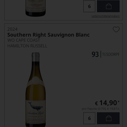
Lebensmittel­angaben
2024
Southern Right Sauvignon Blanc
WO CAPE COAST
HAMILTON RUSSELL
14,90
*
€
pro Flasche (0.75l),
€ 19,87
/L