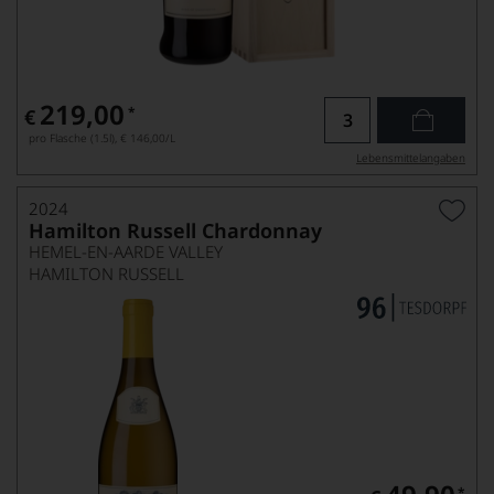
219,00
*
€
pro Flasche (1.5l),
€ 146,00
/L
Lebensmittel­angaben
2024
Hamilton Russell Chardonnay
HEMEL-EN-AARDE VALLEY
HAMILTON RUSSELL
*