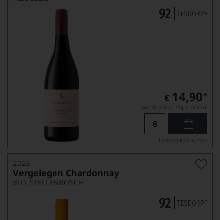
14,90
*
€
pro Flasche (0.75l),
€ 19,87
/L
Lebensmittel­angaben
2023
Vergelegen Chardonnay
W.O. STELLENBOSCH