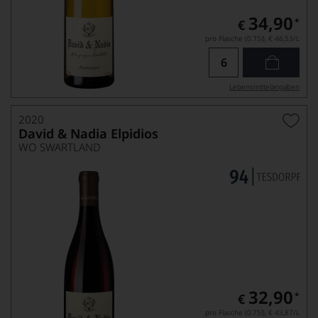
34,90
*
€
pro Flasche (0.75l),
€ 46,53
/L
Lebensmittel­angaben
2020
David & Nadia Elpidios
WO SWARTLAND
32,90
*
€
pro Flasche (0.75l),
€ 43,87
/L