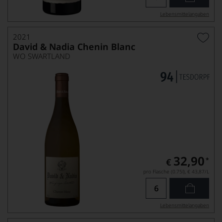
Lebensmittel­angaben
2021
David & Nadia Chenin Blanc
WO SWARTLAND
32,90
*
€
pro Flasche (0.75l),
€ 43,87
/L
Lebensmittel­angaben