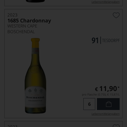
Lebensmittel­angaben
2023
1685 Chardonnay
WESTERN CAPE
BOSCHENDAL
11,90
*
€
pro Flasche (0.75l),
€ 15,87
/L
Lebensmittel­angaben
2023