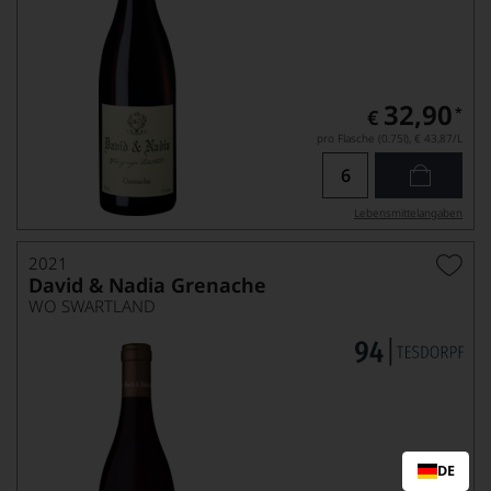
32,90
*
€
pro Flasche (0.75l),
€ 43,87
/L
Lebensmittel­angaben
2021
David & Nadia Grenache
WO SWARTLAND
DE