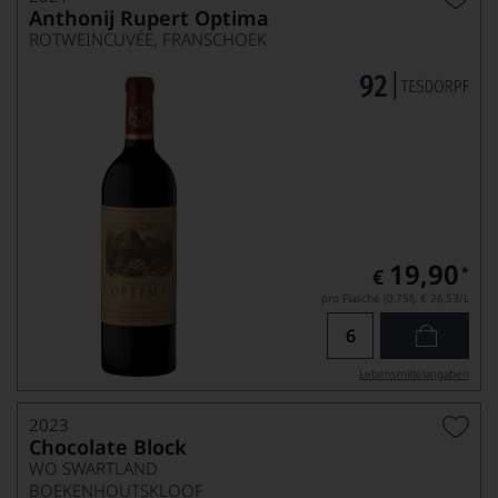
Anthonij Rupert Optima
ROTWEINCUVÉE, FRANSCHOEK
19,90
*
€
pro Flasche (0.75l),
€ 26,53
/L
Lebensmittel­angaben
2023
Chocolate Block
WO SWARTLAND
BOEKENHOUTSKLOOF