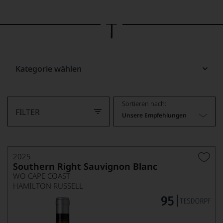
Bild
wurde
mithilfe
von
KI
verändert.
Kategorie wählen
Sortieren nach:
FILTER
Unsere Empfehlungen
2025
Southern Right Sauvignon Blanc
WO CAPE COAST
HAMILTON RUSSELL