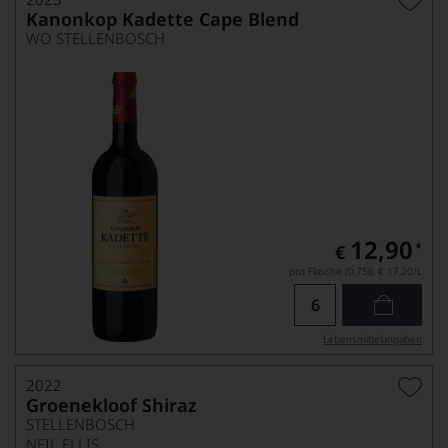
Kanonkop Kadette Cape Blend
WO STELLENBOSCH
12,90
*
€
pro Flasche (0.75l),
€ 17,20
/L
Lebensmittel­angaben
2022
Groenekloof Shiraz
STELLENBOSCH
NEIL ELLIS