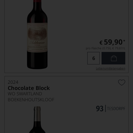
59,90
*
€
pro Flasche (0.75l),
€ 79,87
/L
Lebensmittel­angaben
2024
Chocolate Block
WO SWARTLAND
BOEKENHOUTSKLOOF