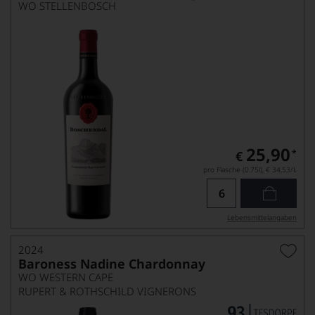
WO STELLENBOSCH
25,90
*
€
pro Flasche (0.75l),
€ 34,53
/L
Lebensmittel­angaben
2024
Baroness Nadine Chardonnay
WO WESTERN CAPE
RUPERT & ROTHSCHILD VIGNERONS