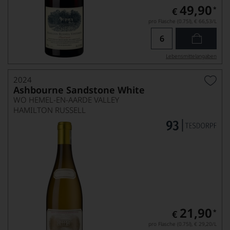
49,90
*
€
pro Flasche (0.75l),
€ 66,53
/L
Lebensmittel­angaben
2024
Ashbourne Sandstone White
WO HEMEL-EN-AARDE VALLEY
HAMILTON RUSSELL
21,90
*
€
pro Flasche (0.75l),
€ 29,20
/L