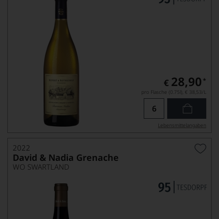
28,90
*
€
pro Flasche (0.75l),
€ 38,53
/L
Lebensmittel­angaben
2022
David & Nadia Grenache
WO SWARTLAND