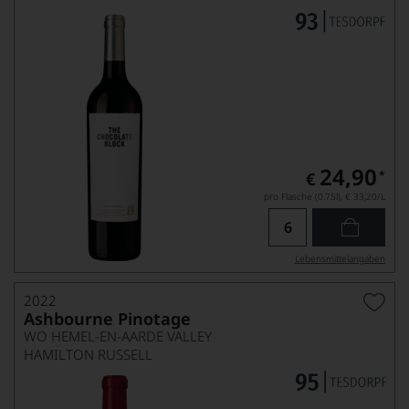
24,90
*
€
pro Flasche (0.75l),
€ 33,20
/L
Lebensmittel­angaben
2022
Ashbourne Pinotage
WO HEMEL-EN-AARDE VALLEY
HAMILTON RUSSELL