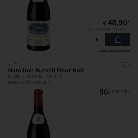
48,90
*
€
pro Flasche (0.75l),
€ 65,20
/L
Lebensmittel­angaben
2024
Hamilton Russell Pinot Noir
HEMEL-EN-AARDE VALLEY
HAMILTON RUSSELL