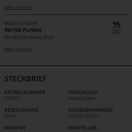
Mehr erfahren
99–100 Punkte:
Tesdorpf
Robert Parker
Der
96/100 Punkte
Name
für den Jahrgang 2020
Tesdorpf
95–98 Punkte:
steht
Mehr erfahren
für
»Fine
90–94 Punkte:
Wine«,
100-96 Punkte:
Robert
für
Parker
die
Ganz
STECKBRIEF
edlen
85–89 Punkte:
ohne
Weine
Frage
der
war
ARTIKELNUMMER
VERSCHLUSS
Welt,
Robert
265907
Naturkorken
95-90 Punkte:
wie
Parker
kaum
einer
BEZEICHNUNG
ALLERGENHINWEIS
Unter 85 Punkte:
ein
der
Wein
enthält Sulfite
anderer.
einflussreichsten
Das
89-80 Punkte:
Weinkritiker,
WEINART
HERSTELLER /
dokumentieren
dessen