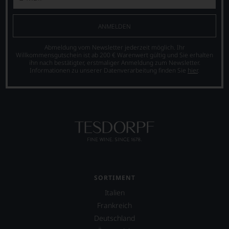
dem
Tesdorpf,
bis
diskutieren
dahin
leidenschaftlich,
ANMELDEN
üblichen
aber
20
konstruktiv
Abmeldung vom Newsletter jederzeit möglich. Ihr
Punkte-
jeden
Willkommensgutschein ist ab 200 € Warenwert gültig und Sie erhalten
System
ihn nach bestätigter, erstmaliger Anmeldung zum Newsletter.
Wein
Informationen zu unserer Datenverarbeitung finden Sie
hier
.
etablierte.
im
Hinblick
Der
auf
große
Herkunft,
Durchbruch
Stilistik,
gelang
Rebsortentypizität
Parker
und
als
Charakteristik.
er
Und
den
daraus
Bordeaux-
ergeben
Jahrgang
SORTIMENT
sich
1982,
fundierte
Italien
von
Bewertungen
Kritikern
Frankreich
jedes
wegen
Deutschland
einzelnen
des