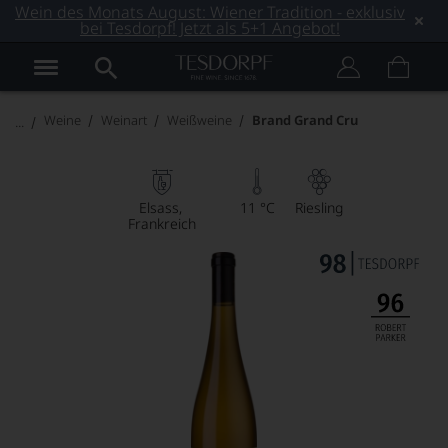
Wein des Monats August: Wiener Tradition - exklusiv
bei Tesdorpf! Jetzt als 5+1 Angebot!
Weine
Weinart
Weißweine
Brand Grand Cru
Elsass
11 °C
Riesling
Frankreich