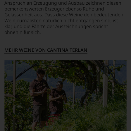
Kaliumpolyaspartat. Unter
Anspruch an Erzeugung und Ausbau zeichnen diesen
um
ALLERGENHINWEIS
Schutzatmosphäre
zu
bemerkenswerten Erzeuger ebenso Ruhe und
enthält Sulfite
abgefüllt.
unterstreichen,
Gelassenheit aus. Dass diese Weine den bedeutenden
auf
Weinjournalisten natürlich nicht entgangen sind, ist
welch
HERSTELLER /
klar, und die Fährte der Auszeichnungen spricht
hohem
IMPORTEUR
ohnehin für sich.
Niveau
Kellerei Terlan, 39018
sich
Terlan, Italien
unsere
MEHR WEINE VON CANTINA TERLAN
Weinselektion
bewegt.
Das
aber
genügt
uns
nicht
mehr.
Wir
haben
festgestellt,
dass
manch
eine