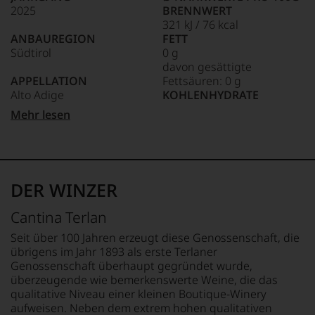
kaum
2025
BRENNWERT
Unter 85 Punkte:
ein
321 kJ / 76 kcal
anderer.
ANBAUREGION
FETT
Das
Südtirol
0 g
dokumentieren
davon gesättigte
wir
APPELLATION
Fettsäuren: 0 g
auch
Alto Adige
KOHLENHYDRATE
und
gerade
1 g
Mehr lesen
mit
REBSORTEN
davon Zucker: 0 g
Bewertungen
100% Lagrein
EIWEISS
und
0 g
Medaillen
TRINKTEMPERATUR
SALZ
renommierter
15 °C
0 g
DER WINZER
Weinjournalisten
oder
ALKOHOLGEHALT
ZUTATEN
Cantina Terlan
Fachpublikationen
13,5 % Vol.
Trauben, Rektifiziertes
in
Traubenmostkonzentrat,
Seit über 100 Jahren erzeugt diese Genossenschaft, die
unseren
LAGERPOTENTIAL
Konservierungsstoffe und
übrigens im Jahr 1893 als erste Terlaner
Aussendungen
2033
Antioxidationsmittel:
Genossenschaft überhaupt gegründet wurde,
oder
SULFITE, Säureregulator:
überzeugende wie bemerkenswerte Weine, die das
in
VERSCHLUSS
Weinsäure, Stabilisatoren:
qualitative Niveau einer kleinen Boutique-Winery
unserem
Naturkorken
Gummiarabikum,
aufweisen. Neben dem extrem hohen qualitativen
Webshop,