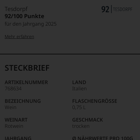
Tesdorpf
92/100 Punkte
für den Jahrgang 2025
Mehr erfahren
99–100 Punkte:
Tesdorpf
Der
Name
STECKBRIEF
Tesdorpf
95–98 Punkte:
steht
für
ARTIKELNUMMER
LAND
»Fine
768634
Italien
90–94 Punkte:
Wine«,
für
BEZEICHNUNG
FLASCHENGRÖSSE
die
Wein
0,75 L
edlen
85–89 Punkte:
Weine
WEINART
GESCHMACK
der
Rotwein
trocken
Welt,
wie
JAHRGANG
Ø NÄHRWERTE PRO 100G