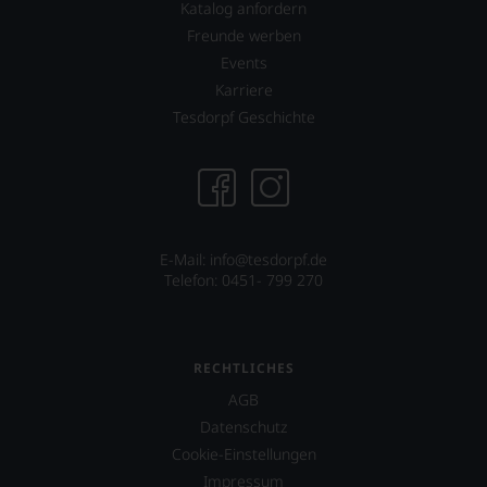
Wir
Katalog anfordern
freuen
Freunde werben
uns
sehr
Events
Ihnen
Karriere
auf
Tesdorpf Geschichte
diesem
Weg
eine
weitere
Hilfe
an
die
E-Mail: info@tesdorpf.de
Hand
Telefon: 0451- 799 270
geben
zu
können,
den
RECHTLICHES
richtigen
Wein
AGB
zu
Datenschutz
finden.
Cookie-Einstellungen
Impressum