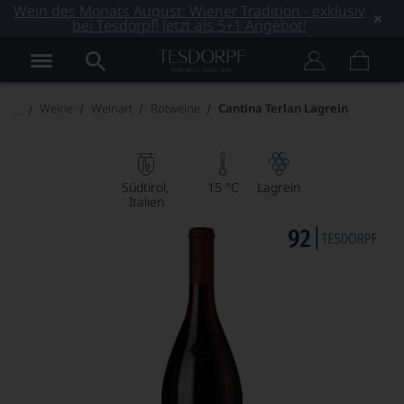
Wein des Monats August: Wiener Tradition - exklusiv
bei Tesdorpf! Jetzt als 5+1 Angebot!
Weine
Weinart
Rotweine
Cantina Terlan Lagrein
Südtirol
15 °C
Lagrein
Italien