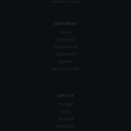
aber
Sie
finden
fortan
SORTIMENT
an
jedem
Italien
Wein
Frankreich
auch
Deutschland
unsere
Tesdorpf-
Österreich
Bewertung.
Spanien
Wir
weitere Länder
beurteilen
unsere
Weine
nach
dem
SERVICE
bekannten
und
Kontakt
bewährten
FAQs
100-
Versand
Punkte-
System.
Newsletter