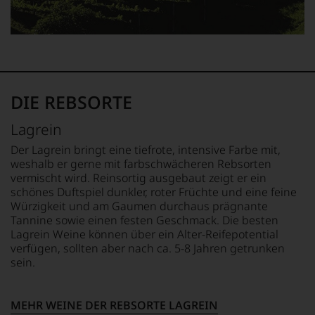
fundierte
Bewertungen
jedes
einzelnen
Weines.
Warum
also
DIE REBSORTE
sollen
Sie
Lagrein
als
Kunde
Der Lagrein bringt eine tiefrote, intensive Farbe mit,
des
weshalb er gerne mit farbschwächeren Rebsorten
Hauses
vermischt wird. Reinsortig ausgebaut zeigt er ein
nicht
schönes Duftspiel dunkler, roter Früchte und eine feine
davon
Würzigkeit und am Gaumen durchaus prägnante
profitieren,
Tannine sowie einen festen Geschmack. Die besten
statt
Lagrein Weine können über ein Alter-Reifepotential
an
verfügen, sollten aber nach ca. 5-8 Jahren getrunken
Stelle
sein.
sich
nur
auf
MEHR WEINE DER REBSORTE LAGREIN
Einschätzungen