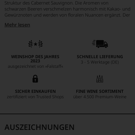
Struktur des Cabernet Sauvignon. Die Aromen von
schwarzen Beeren verschmelzen harmonisch mit Kakao- und
Gewürznoten und werden von floralen Nuancen ergänzt. Der
Wein zeigt sich ausgewogen mit einem kraftvollen Charakter
Mehr lesen
und einer beeindruckenden Tiefe, die für die Region typisch
ist. Mendoza produziert etwa 70 % des argentinischen Weins
und ist für solche ausdrucksstarken Weine bekannt.
WEINSHOP DES JAHRES
SCHNELLE LIEFERUNG
2023
3 - 5 Werktage (DE)
ausgezeichnet von »Falstaff«
SICHER EINKAUFEN
FINE WINE SORTIMENT
zertifiziert von Trusted Shops
über 4.500 Premium-Weine
AUSZEICHNUNGEN