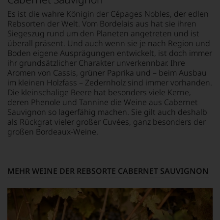
sollte.
Jahre
Wir,
Es ist die wahre Königin der Cépages Nobles, der edlen
Bahnbrechend
andauern.
das
Rebsorten der Welt. Vom Bordelais aus hat sie ihren
war
Zu
Experten-
Siegeszug rund um den Planeten angetreten und ist
seine
Beginn
und
überall präsent. Und auch wenn sie je nach Region und
Erfindung
der
Verkostungsteam
des
Boden eigene Ausprägungen entwickelt, ist doch immer
80er
des
100
ihr grundsätzlicher Charakter unverkennbar. Ihre
Jahre
Hauses
Punkte-
Aromen von Cassis, grüner Paprika und – beim Ausbau
führten
Tesdorpf,
Systems
im kleinen Holzfass – Zedernholz sind immer vorhanden.
ihn
diskutieren
für
Die kleinschalige Beere hat besonders viele Kerne,
erste
leidenschaftlich,
Weinbewertungen,
deren Phenole und Tannine die Weine aus Cabernet
Reisen
aber
das
Sauvignon so lagerfähig machen. Sie gilt auch deshalb
nach
konstruktiv
sich
als Rückgrat vieler großer Cuvées, ganz besonders der
Europa,
jeden
rasch
großen Bordeaux-Weine.
wo
Wein
neben
er
im
dem
seine
Hinblick
bis
große
auf
dahin
Liebe
Herkunft,
MEHR WEINE DER REBSORTE CABERNET SAUVIGNON
üblichen
zu
Stilistik,
20
den
Rebsortentypizität
Punkte-
Top-
und
System
Weinen
Charakteristik.
etablierte.
aus
Und