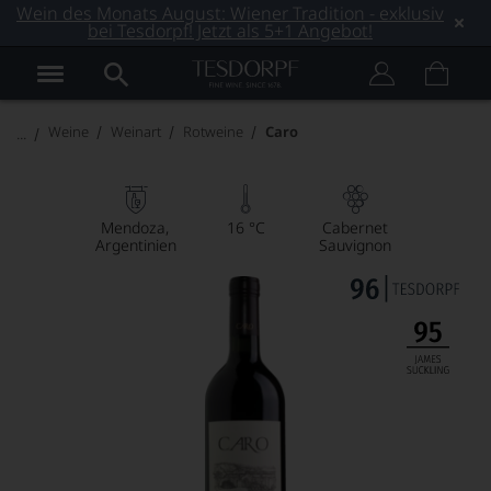
Wein des Monats August: Wiener Tradition - exklusiv
bei Tesdorpf! Jetzt als 5+1 Angebot!
Weine
Weinart
Rotweine
Caro
Mendoza
16 °C
Cabernet
Argentinien
Sauvignon