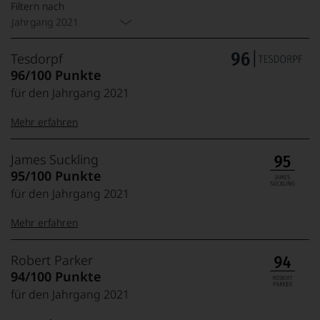
Filtern nach
Jahrgang 2021
Tesdorpf
96/100 Punkte
für den Jahrgang 2021
Mehr erfahren
99–100 Punkte:
Tesdorpf
James Suckling
Der
95/100 Punkte
Name
für den Jahrgang 2021
Tesdorpf
95–98 Punkte:
steht
Mehr erfahren
für
»Fine
90–94 Punkte:
Wine«,
100-95 Punkte:
James
Robert Parker
für
Suckling
94/100 Punkte
die
Der
edlen
für den Jahrgang 2021
85–89 Punkte:
Amerikaner
90 Punkte und
Weine
James
mehr: