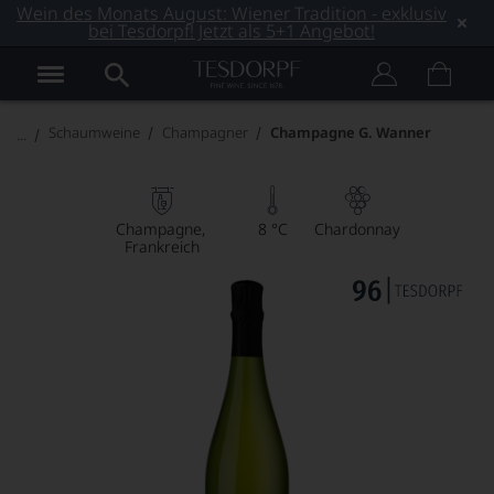
Wein des Monats August: Wiener Tradition - exklusiv
bei Tesdorpf! Jetzt als 5+1 Angebot!
Schaumweine
Champagner
Champagne G. Wanner
Champagne
8 °C
Chardonnay
Frankreich