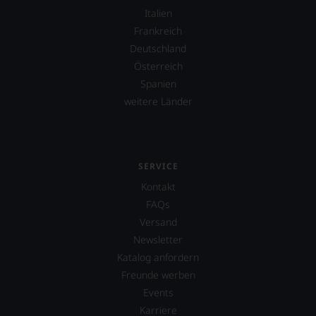
Expertenrunde
Italien
wider.
Frankreich
Bitte
Deutschland
beachten
Sie
Österreich
auch
Spanien
unsere
weitere Länder
untenstehenden
Erläuterungen,
dann
wissen
Sie
SERVICE
dank
unserer
Kontakt
Bewertungen
FAQs
stets,
Versand
was
für
Newsletter
einen
Katalog anfordern
Wein
Freunde werben
Sie
Events
hier
genießen
Karriere