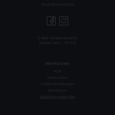
können.
Tesdorpf Geschichte
Natürlich
müssen
Sie
in
Zukunft
auf
E-Mail: info@tesdorpf.de
R.
Telefon: 0451- 799 270
Parker
&
Co,
nicht
verzichten,
RECHTLICHES
aber
AGB
Sie
finden
Datenschutz
fortan
Cookie-Einstellungen
an
Impressum
jedem
Wein
Bestellung widerrufen
auch
unsere
Tesdorpf-