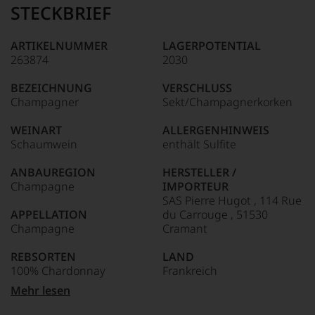
Name
STECKBRIEF
Tesdorpf
95–98 Punkte:
steht
für
ARTIKELNUMMER
LAGERPOTENTIAL
»Fine
263874
2030
90–94 Punkte:
Wine«,
für
BEZEICHNUNG
VERSCHLUSS
die
Champagner
Sekt/Champagnerkorken
edlen
85–89 Punkte:
Weine
WEINART
ALLERGENHINWEIS
der
Schaumwein
enthält Sulfite
Welt,
wie
ANBAUREGION
HERSTELLER /
kaum
Champagne
IMPORTEUR
Unter 85 Punkte:
ein
SAS Pierre Hugot , 114 Rue
anderer.
APPELLATION
du Carrouge , 51530
Das
Champagne
Cramant
dokumentieren
wir
REBSORTEN
LAND
auch
100% Chardonnay
Frankreich
und
gerade
Mehr lesen
mit
TRINKTEMPERATUR
FLASCHENGRÖSSE
Bewertungen
8 °C
0,75 L