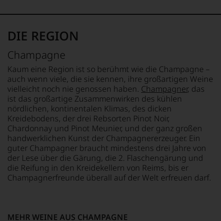
und
Medaillen
ALKOHOLGEHALT
GESCHMACK
renommierter
12,5 % Vol.
extra brut
DIE REGION
Weinjournalisten
oder
Champagne
Fachpublikationen
in
Kaum eine Region ist so berühmt wie die Champagne –
unseren
auch wenn viele, die sie kennen, ihre großartigen Weine
Aussendungen
vielleicht noch nie genossen haben.
Champagner
, das
oder
ist das großartige Zusammenwirken des kühlen
in
nördlichen, kontinentalen Klimas, des dicken
unserem
Kreidebodens, der drei Rebsorten Pinot Noir,
Webshop,
Chardonnay und Pinot Meunier, und der ganz großen
um
zu
handwerklichen Kunst der Champagnererzeuger. Ein
unterstreichen,
guter Champagner braucht mindestens drei Jahre von
auf
der Lese über die Gärung, die 2. Flaschengärung und
welch
die Reifung in den Kreidekellern von Reims, bis er
hohem
Champagnerfreunde überall auf der Welt erfreuen darf.
Niveau
sich
unsere
Weinselektion
MEHR WEINE AUS CHAMPAGNE