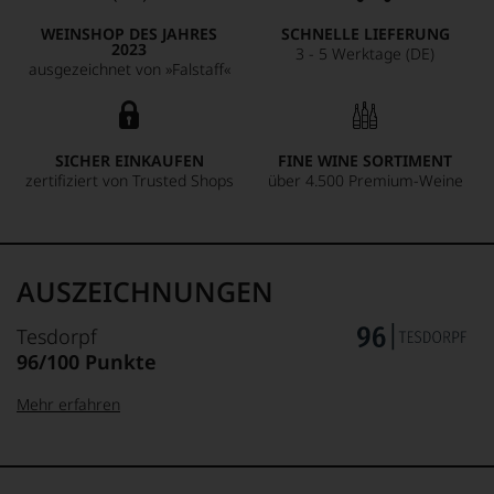
WEINSHOP DES JAHRES
SCHNELLE LIEFERUNG
2023
3 - 5 Werktage (DE)
ausgezeichnet von »Falstaff«
SICHER EINKAUFEN
FINE WINE SORTIMENT
zertifiziert von Trusted Shops
über 4.500 Premium-Weine
AUSZEICHNUNGEN
Tesdorpf
96/100 Punkte
Mehr erfahren
99–100 Punkte:
Tesdorpf
Der