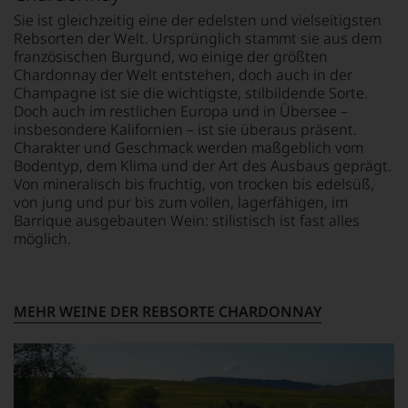
haben
Sie ist gleichzeitig eine der edelsten und vielseitigsten
wir
Rebsorten der Welt. Ursprünglich stammt sie aus dem
beschlossen:
französischen Burgund, wo einige der größten
WIR
Chardonnay der Welt entstehen, doch auch in der
WERDEN
Champagne ist sie die wichtigste, stilbildende Sorte.
UNSERE
Doch auch im restlichen Europa und in Übersee –
WEINE
insbesondere Kalifornien – ist sie überaus präsent.
AUCH
Charakter und Geschmack werden maßgeblich vom
SELBST
Bodentyp, dem Klima und der Art des Ausbaus geprägt.
BEWERTEN.
Von mineralisch bis fruchtig, von trocken bis edelsüß,
Wir,
von jung und pur bis zum vollen, lagerfähigen, im
das
Barrique ausgebauten Wein: stilistisch ist fast alles
Experten-
möglich.
und
Verkostungsteam
des
Hauses
MEHR WEINE DER REBSORTE CHARDONNAY
Tesdorpf,
diskutieren
leidenschaftlich,
aber
konstruktiv