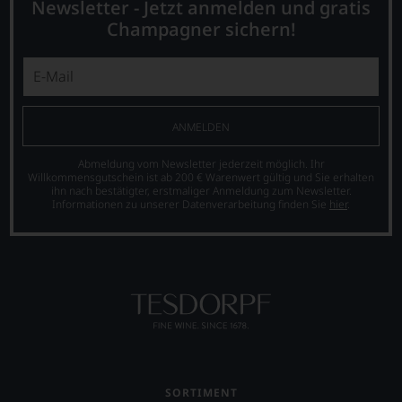
Newsletter - Jetzt anmelden und gratis
Kunde
des
Champagner sichern!
Hauses
nicht
davon
profitieren,
statt
an
ANMELDEN
Stelle
sich
Abmeldung vom Newsletter jederzeit möglich. Ihr
nur
Willkommensgutschein ist ab 200 € Warenwert gültig und Sie erhalten
ihn nach bestätigter, erstmaliger Anmeldung zum Newsletter.
auf
Informationen zu unserer Datenverarbeitung finden Sie
hier
.
Einschätzungen
einzelner
Kritiker
verlassen
zu
müssen?
Unsere
Bewertungen
spiegeln
das
Ergebnis
SORTIMENT
unserer