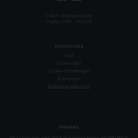
Keenan
von
der
E-Mail: info@tesdorpf.de
Rockband
Telefon: 0451- 799 270
Tool
über
dessen
Projekt
RECHTLICHES
eines
AGB
Weinguts
in
Datenschutz
Arizona.
Cookie-Einstellungen
Ebenfalls
Impressum
unterstützt
Bestellung widerrufen
er
das
Projekt
»One
World
One
Wine«,
VERSAND
das
vor
Ab 12 Flaschen oder 250 € Warenwert liefern wir FREI HAUS