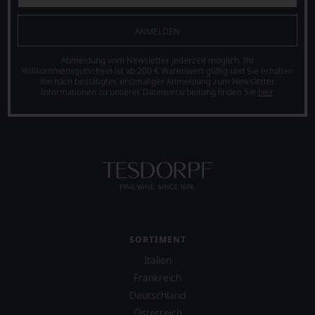
ist
Sie
seine
finden
Website
fortan
ANMELDEN
jamessuckling.com,
an
auf
jedem
Abmeldung vom Newsletter jederzeit möglich. Ihr
der
Wein
Willkommensgutschein ist ab 200 € Warenwert gültig und Sie erhalten
er
ihn nach bestätigter, erstmaliger Anmeldung zum Newsletter.
auch
Informationen zu unserer Datenverarbeitung finden Sie
hier
.
auch
unsere
international
Tesdorpf-
wichtige
Bewertung.
Persönlichkeiten
Wir
vorstellt,
beurteilen
die
unsere
sich
Weine
um
nach
den
dem
Wein
bekannten
verdient
und
SORTIMENT
gemacht
bewährten
haben,
100-
Italien
z.B.
Punkte-
Frankreich
Mike
System.
Deutschland
D.
Wir
von
freuen
Österreich