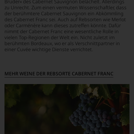
Kritiker
Bruder« des Cabernet Sauvignon belächelt. Allerdings
Bordeaux
verlassen
zu Unrecht. Zum einen vermuten Wissenschaftler, dass
und
zu
Italien,
der berühmtere Cabernet Sauvignon ein Abkömmling
müssen?
er
des Cabernet Franc sei. Auch auf Rebsorten wie Merlot
Unsere
schrieb
oder Carménère kann dieses zutreffen könnte. Dafür
Bewertungen
aber
nimmt der Cabernet Franc eine wesentliche Rolle in
spiegeln
auch
vielen Top-Regionen der Welt ein. Nicht zuletzt im
das
über
berühmten Bordeaux, wo er als Verschnittpartner in
Ergebnis
Australien,
einer Cuvée wichtige Dienste verrichtet.
unserer
Neuseeland
Expertenrunde
und
wider.
Amerika.
Bitte
Der
MEHR WEINE DER REBSORTE CABERNET FRANC
beachten
Zigarrenliebhaber
Sie
Suckling
auch
schrieb
unsere
auch
untenstehenden
nebenbei
Erläuterungen,
für
dann
die
wissen
Zeitschrift
Sie
Cigar
dank
Afficionado
unserer
und