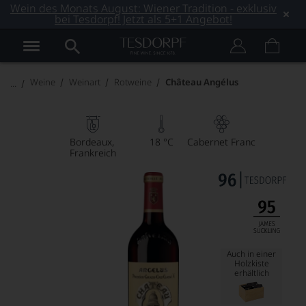
Wein des Monats August: Wiener Tradition - exklusiv
bei Tesdorpf! Jetzt als 5+1 Angebot!
Weine
Weinart
Rotweine
Château Angélus
Bordeaux
18 °C
Cabernet Franc
Frankreich
Auch in einer
Holzkiste
erhältlich