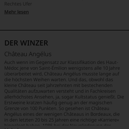
die
zu
Rechtes Ufer
»Wine
Weinwelt,
unterstreichen,
&
LAND
denn
Mehr lesen
auf
Spirits«.
APPELLATION
Frankreich
er
welch
1984
Saint-Emilion
studierte
hohem
absolvierte
FLASCHENGRÖSSE
zunächst
Niveau
sie
REBSORTEN
0,75 L
Journalismus
sich
die
Cabernet Franc
an
unsere
DER WINZER
schwierigste
Merlot
GESCHMACK
der
Weinselektion
Weinprüfung
trocken
Universität
bewegt.
Château Angélus
der
von
TRINKTEMPERATUR
Das
Welt,
Wisconsin.
18 °C
aber
Auch wenn im Gegensatz zur Klassifikation des Haut-
den
Bedingt
genügt
Médoc jene von Saint-Émilion wenigstens alle 10 Jahre
»Master
durch
uns
überarbeitet wird, Château Angélus musste lange auf
of
seinen
nicht
die höchsten Weihen warten. Und das, obwohl das
Wine«.
Vater
mehr.
kleine Château seit Jahrzehnten mit bestechenden
wandte
Als
Wir
Qualitäten aufzuwarten versteht und in Fachkreisen
er
Weinautorin
haben
allerhöchstes Ansehen, ja, sogar Kultstatus genießt. Die
sich
schuf
festgestellt,
Erstweine kratzen häufig genug an der magischen
aber
sie
dass
Grenze von 100 Punkten. So gesehen ist Château
vor
mit
manch
Angélus eines der wenigen Châteaus in Bordeaux, die
allen
dem
eine
in den letzten 20 bis 25 Jahren eine richtige »Karriere«
Dingen
»Oxford
Bewertung
hingelegt haben. 1985 bei der Neugliederung der
nach
Weinlexikon«
schwer