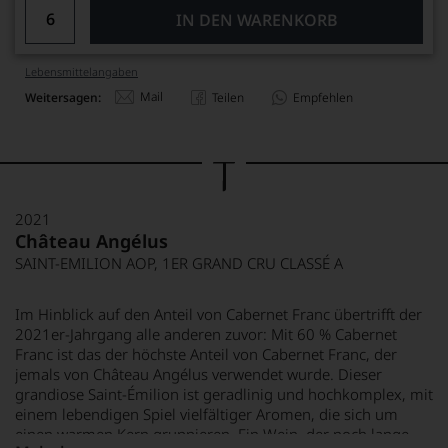
IN DEN WARENKORB
Lebensmittel­angaben
Mail
Weitersagen:
Teilen
Empfehlen
2021
Château Angélus
SAINT-EMILION AOP, 1ER GRAND CRU CLASSÉ A
Im Hinblick auf den Anteil von Cabernet Franc übertrifft der
2021er-Jahrgang alle anderen zuvor: Mit 60 % Cabernet
Franc ist das der höchste Anteil von Cabernet Franc, der
jemals von Château Angélus verwendet wurde. Dieser
grandiose Saint-Émilion ist geradlinig und hochkomplex, mit
einem lebendigen Spiel vielfältiger Aromen, die sich um
einen warmen Kern gruppieren. Ein Wein, der noch lange