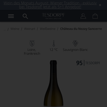
Wein des Monats August: Wiener Tradition - exklusiv
bei Tesdorpf! Jetzt als 5+1 Angebot!
Weine
Weinart
Weißweine
Château du Nozay Sancerre
Loire
12 °C
Sauvignon Blanc
Frankreich