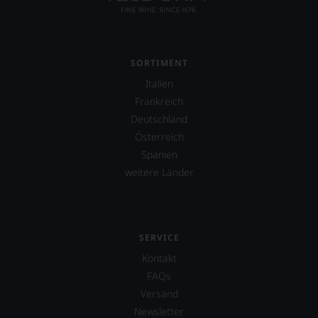
verzichten,
aber
Sie
finden
fortan
SORTIMENT
an
Italien
jedem
Wein
Frankreich
auch
Deutschland
unsere
Österreich
Tesdorpf-
Bewertung.
Spanien
Wir
weitere Länder
beurteilen
unsere
Weine
nach
dem
SERVICE
bekannten
Kontakt
und
bewährten
FAQs
100-
Versand
Punkte-
Newsletter
System.