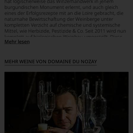
hat logischerweise das Winzerhandwerk in jenem
Webshop,
burgundischen Monument erlernt, und auch gleich
um
zu
eines der Erfolgsrezepte mit an die Loire gebracht, die
unterstreichen,
naturnahe Bewirtschaftung der Weinberge unter
auf
kompletten Verzicht auf chemische und systemische
welch
Mittel, wie Herbizide, Pestizide & Co. Seit 2011 wird nun
hohem
komplett auf biologischen Weinbau umgestellt. Diese
Niveau
Mehr lesen
Gründe verhalfen dem Weingut zu einem
sich
hervorragendem Ruf.
unsere
Weinselektion
MEHR WEINE VON DOMAINE DU NOZAY
bewegt.
Das
aber
genügt
uns
nicht
mehr.
Wir
haben
festgestellt,
dass
manch
eine