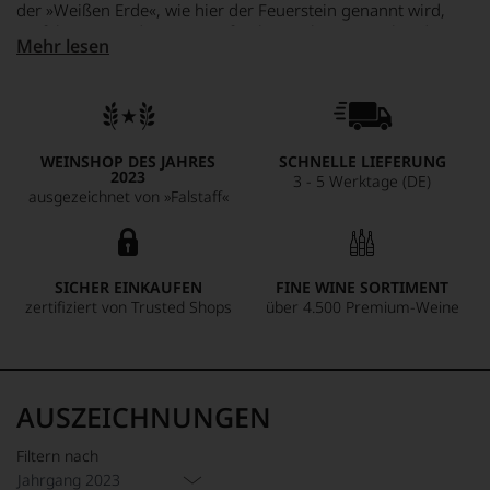
der »Weißen Erde«, wie hier der Feuerstein genannt wird,
perfekt zueinander. Intensiv fruchtig, pikant zupackend,
Mehr lesen
dabei typisch rauchig-mineralisch. Ein toller Sancerre mit
hervorragendem Potenzial. Sehr elegant mit reichlich Saft
und Spiel.
WEINSHOP DES JAHRES
SCHNELLE LIEFERUNG
2023
3 - 5 Werktage (DE)
ausgezeichnet von »Falstaff«
SICHER EINKAUFEN
FINE WINE SORTIMENT
zertifiziert von Trusted Shops
über 4.500 Premium-Weine
AUSZEICHNUNGEN
Filtern nach
Jahrgang 2023