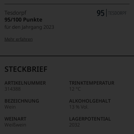
Tesdorpf
95/100 Punkte
für den Jahrgang 2023
Mehr erfahren
99–100 Punkte:
Tesdorpf
Der
Name
STECKBRIEF
Tesdorpf
95–98 Punkte:
steht
für
ARTIKELNUMMER
TRINKTEMPERATUR
»Fine
314388
12 °C
90–94 Punkte:
Wine«,
für
BEZEICHNUNG
ALKOHOLGEHALT
die
Wein
13 % Vol.
edlen
85–89 Punkte:
Weine
WEINART
LAGERPOTENTIAL
der
Weißwein
2032
Welt,
wie