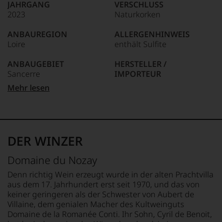
JAHRGANG
VERSCHLUSS
kaum
2023
Naturkorken
Unter 85 Punkte:
ein
anderer.
ANBAUREGION
ALLERGENHINWEIS
Das
Loire
enthält Sulfite
dokumentieren
wir
ANBAUGEBIET
HERSTELLER /
auch
Sancerre
IMPORTEUR
und
gerade
Château du Nozay, Sainte
Mehr lesen
mit
APPELLATION
Gemme, Cher, France
Bewertungen
Sancerre
und
LAND
Medaillen
REBSORTEN
Frankreich
renommierter
100% Sauvignon Blanc
DER WINZER
Weinjournalisten
FLASCHENGRÖSSE
oder
BIO KENNZEICHNUNG
0,75 L
Domaine du Nozay
Fachpublikationen
HÄNDLER
in
DE-ÖKO-006
GESCHMACK
Denn richtig Wein erzeugt wurde in der alten Prachtvilla
unseren
trocken
aus dem 17. Jahrhundert erst seit 1970, und das von
Aussendungen
BIO KENNZEICHNUNG
keiner geringeren als der Schwester von Aubert de
oder
PRODUKT
Villaine, dem genialen Macher des Kultweinguts
in
FR-BIO-10
Domaine de la Romanée Conti. Ihr Sohn, Cyril de Benoit,
unserem