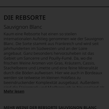
sich
fundierte
Bewertungen
DIE REBSORTE
jedes
einzelnen
Sauvignon Blanc
Weines.
Warum
Kaum eine Rebsorte hat einen so steilen
also
internationalen Aufstieg genommen wie der Sauvignon
sollen
Blanc. Die Sorte stammt aus Frankreich und wird seit
Sie
Jahrhunderten im Südwesten und an der Loire
als
angebaut. Ganz besonders hervorzuheben ist das
Kunde
Gebiet um Sancerre und Pouilly-Fumé. Da, wo die
des
frischen Weine Aromen von Gras, Kräutern, Cassis,
Hauses
nicht
Stachelbeere und Limette und eine feine Mineralität
davon
durch die Böden aufweisen. Hier wie auch in Bordeaux
profitieren,
werden sie teilweise im kleinen Holzfass zu
statt
beeindruckender Komplexität ausgebaut. Außerdem
an
sind die Steiermark und Marlborough in Neuseeland als
Stelle
Mehr lesen
wichtigste Anbaugebiete zu nennen, die charaktervolle
sich
Weine aus der Sorte hervorbringen.
nur
auf
MEHR WEINE DER REBSORTE SAUVIGNON BLANC