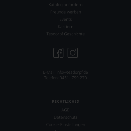
Wir
Katalog anfordern
freuen
Freunde werben
uns
Events
sehr
Ihnen
Karriere
auf
Tesdorpf Geschichte
diesem
Weg
eine
weitere
Hilfe
an
die
E-Mail: info@tesdorpf.de
Hand
Telefon: 0451- 799 270
geben
zu
können,
den
RECHTLICHES
richtigen
Wein
AGB
zu
Datenschutz
finden.
Cookie-Einstellungen