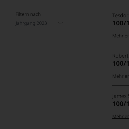
Filtern nach
Tesdor
100/
Jahrgang 2023
Mehr er
99–100
Tesdor
Robert
Der
100/
Name
Tesdor
95–98 
steht
Mehr er
für
»Fine
100-96
Rober
90–94 
Wine«,
James 
Parker
für
100/
Ganz
die
ohne
edlen
Frage
Mehr er
85–89 
Weine
war
der
95-90 
Robert