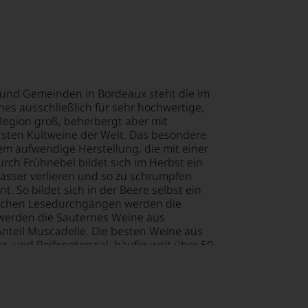
ellt,
tter
n
te«,
tung
 und Gemeinden in Bordeaux steht die im
es ausschließlich für sehr hochwertige,
mend
Region groß, beherbergt aber mit
llziehbar
sten Kultweine der Welt. Das besondere
it
lt
em aufwendige Herstellung, die mit einer
rch Frühnebel bildet sich im Herbst ein
Wasser verlieren und so zu schrumpfen
eidender
. So bildet sich in der Beere selbst ein
geht.
tendsten
lreichen Lesedurchgängen werden die
ationen
 werden die Sauternes Weine aus
m
Anteil Muscadelle. Die besten Weine aus
ationalen
hme
- und Reifepotenzial, häufig weit über 50
lt
chpublikationen wie dem Wine Advocate oder
igen
e von 95 Punkten. Eine Legende wie
ossen:
 Marke von 100 Punkten geknackt.
rechend