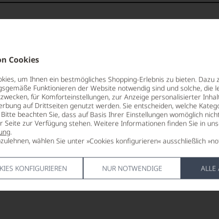
 Punkte:
ng
kte und
85 Punkte:
aner
sreichsten
r.
Punkte:
tiker,
REBSORTEN
LAGERPOTE
g,
n Cookies
Muscadet
2051
entieren
ng
Punkte:
en
88
Sauvignon Blanc
ies, um Ihnen ein bestmögliches Shopping-Erlebnis zu bieten. Dazu 
e:
Semillón
VERSCHLUS
gsgemäße Funktionieren der Website notwendig sind und solche, die le
Naturkorke
zwecken, für Komforteinstellungen, zur Anzeige personalisierter Inhal
TRINKTEMPERATUR
e
Punkte:
erbung auf Drittseiten genutzt werden. Sie entscheiden, welche Katego
10 °C
ALLERGEN
ng
Bitte beachten Sie, dass auf Basis Ihrer Einstellungen womöglich nich
enthält Sulf
tungen
er Seite zur Verfügung stehen. Weitere Informationen finden Sie in un
tendsten
ALKOHOLGEHALT
ung
.
14 % Vol.
HERSTELLE
zulehnen, wählen Sie unter »Cookies konfigurieren« ausschließlich »no
len
sreichsten
Château d'Y
:
ierter
France
itikern
urnalisten
KIES KONFIGURIEREN
NUR NOTWENDIGE
ALLE
blikationen
mend
kgezogen
en
ndungen