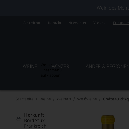
Wein des Monats
Geschichte
Kontakt
Newsletter
Vorteile
Freunde
Weine
WEINE
WINZER
LÄNDER & REGIONE
Untermenü
aufklappen
Startseite
Weine
Weinart
Weißweine
Château d'Y
Herkunft
Bordeaux
Frankreich