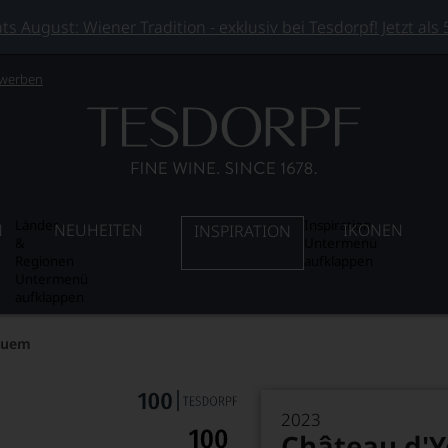
 August: Wiener Tradition - exklusiv bei Tesdorpf! Jetzt als
 werben
Länder
Inspiration
N
NEUHEITEN
IKONEN
INSPIRATION
&
Untermenü
Regionen
aufklappen
Untermenü
aufklappen
quem
2023
Château d'