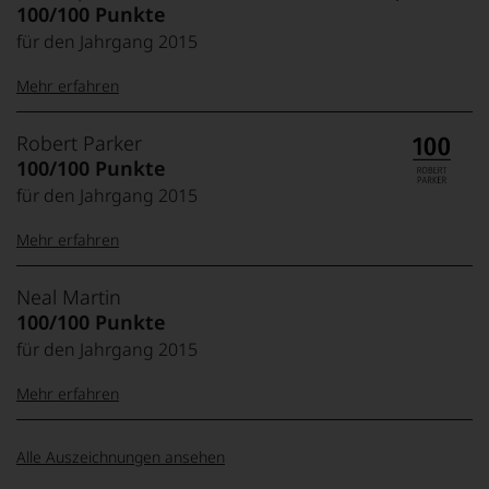
100/100 Punkte
für den Jahrgang 2015
Mehr erfahren
99–100 Punkte:
Tesdorpf
Robert Parker
Der
100/100 Punkte
Name
für den Jahrgang 2015
Tesdorpf
95–98 Punkte:
steht
Mehr erfahren
für
»Fine
90–94 Punkte:
Wine«,
100-96 Punkte:
Robert
Neal Martin
für
Parker
100/100 Punkte
die
Ganz
edlen
für den Jahrgang 2015
85–89 Punkte:
ohne
Weine
Frage
der
Mehr erfahren
war
Welt,
Robert
95-90 Punkte:
wie
Parker
100-96
Neal
kaum
Alle Auszeichnungen ansehen
einer
Punkte:
Martin
Unter 85 Punkte:
ein
der