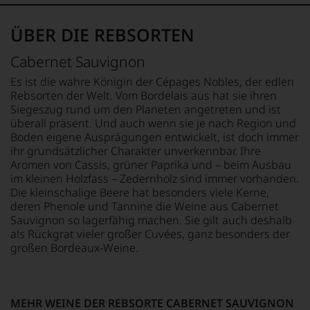
das
Kritikern
jedes
Verkostungsteam
wegen
einzelnen
seines
ÜBER DIE REBSORTEN
des
Weines.
»Wine
warmen
Warum
Advocate«
Witterungsverlaufs
Cabernet Sauvignon
M
also
engagierte.
eher
sollen
Es ist die wahre Königin der Cépages Nobles, der edlen
D
In
skeptisch
Sie
der
Rebsorten der Welt. Vom Bordelais aus hat sie ihren
b
beurteilt,
als
Folgezeit
Siegeszug rund um den Planeten angetreten und ist
J
als
Kunde
wurde
erster
überall präsent. Und auch wenn sie je nach Region und
de
des
er
mit
Boden eigene Ausprägungen entwickelt, ist doch immer
ga
Hauses
zum
einem
ihr grundsätzlicher Charakter unverkennbar. Ihre
a
nicht
führenden
»outstanding«
Aromen von Cassis, grüner Paprika und – beim Ausbau
N
davon
Kritiker
bewertete
im kleinen Holzfass – Zedernholz sind immer vorhanden.
l
profitieren,
des
und
Die kleinschalige Beere hat besonders viele Kerne,
re
statt
Magazins.
mit
deren Phenole und Tannine die Weine aus Cabernet
h
an
seinem
Sauvignon so lagerfähig machen. Sie gilt auch deshalb
ko
2013
Stelle
Urteil
dann
als Rückgrat vieler großer Cuvées, ganz besonders der
mi
sich
recht
trennten
großen Bordeaux-Weine.
C
nur
behalten
sich
auf
sollte.
die
Einschätzungen
Der
Wege
einzelner
Jahrgang
von
Kritiker
MEHR WEINE DER REBSORTE CABERNET SAUVIGNON
M
gilt