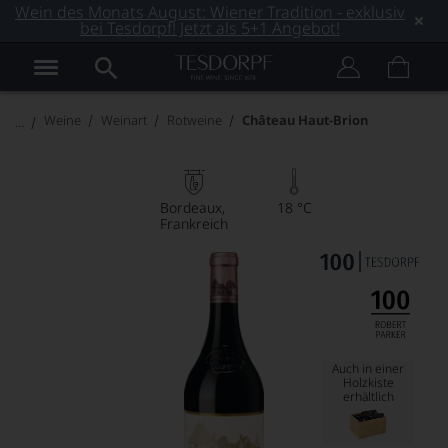
Wein des Monats August: Wiener Tradition - exklusiv
bei Tesdorpf! Jetzt als 5+1 Angebot!
Weine
Weinart
Rotweine
Château Haut-Brion
Bordeaux
18 °C
Frankreich
Auch in einer
Holzkiste
erhältlich