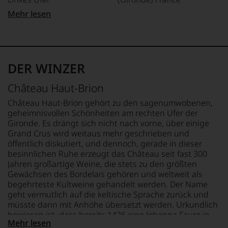
Innovationsgeist
Dabei
unterstreichen,
Weinjournalismus
zeigte
Mehr lesen
auf
und
APPELLATION
LAND
sein
welch
Weinbewertung
Pessac-Léognan
Frankreich
beruflicher
hohem
revolutioniert.
Weg
Niveau
REBSORTEN
FLASCHENGRÖSSE
zunächst
Der
sich
45% .4 Merlot
1,5 L
in
studierte
unsere
DER WINZER
43% .9 Cabernet
eine
Rechtsanwalt
Weinselektion
Sauvignon
GESCHMACK
ganz
verstand
bewegt.
Château Haut-Brion
andere
9% .7 Cabernet Franc
trocken
sich
Das
Richtung,
1% Petit Verdot
als
aber
Château Haut-Brion gehört zu den sagenumwobenen,
denn
Sprachrohr
genügt
geheimnisvollen Schönheiten am rechten Ufer der
er
des
uns
TRINKTEMPERATUR
Gironde. Es drängt sich nicht nach vorne, über einige
studierte
Verbrauchers
nicht
18 °C
Grand Crus wird weitaus mehr geschrieben und
am
und
mehr.
öffentlich diskutiert, und dennoch, gerade in dieser
Boston‘s
schuf
Wir
besinnlichen Ruhe erzeugt das Château seit fast 300
Berklee
1978
haben
Jahren großartige Weine, die stets zu den größten
College
den
festgestellt,
Gewächsen des Bordelais gehören und weltweit als
of
Newsletter
dass
begehrteste Kultweine gehandelt werden. Der Name
Music
»The
manch
geht vermutlich auf die keltische Sprache zurück und
Jazz
Wine
eine
müsste dann mit Anhöhe übersetzt werden. Urkundlich
Komposition
Advocate«,
Bewertung
bewiesen ist, dass bereits 1426 eine Johanna Faure in
und
der
schwer
Mehr lesen
unmittelbarer Nähe des heutigen Haut-Brion einen
Gitarre.
in