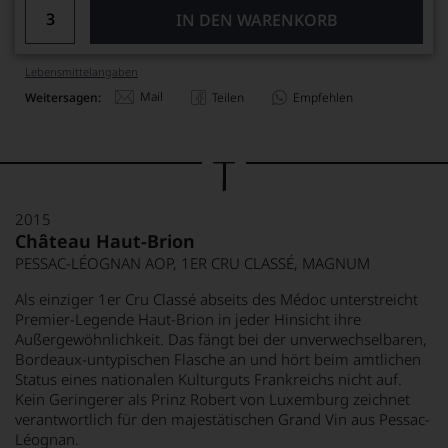
IN DEN WARENKORB
Lebensmittel­angaben
Mail
Weitersagen:
Teilen
Empfehlen
2015
Château Haut-Brion
PESSAC-LÉOGNAN AOP, 1ER CRU CLASSÉ, MAGNUM
Als einziger 1er Cru Classé abseits des Médoc unterstreicht
Premier-Legende Haut-Brion in jeder Hinsicht ihre
Außergewöhnlichkeit. Das fängt bei der unverwechselbaren,
Bordeaux-untypischen Flasche an und hört beim amtlichen
Status eines nationalen Kulturguts Frankreichs nicht auf.
Kein Geringerer als Prinz Robert von Luxemburg zeichnet
verantwortlich für den majestätischen Grand Vin aus Pessac-
Léognan.