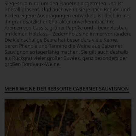
seinem
verlassen
Siegeszug rund um den Planeten angetreten und ist
J
Urteil
zu
überall präsent. Und auch wenn sie je nach Region und
de
recht
müssen?
Boden eigene Ausprägungen entwickelt, ist doch immer
ga
behalten
Unsere
ihr grundsätzlicher Charakter unverkennbar. Ihre
a
sollte.
Bewertungen
Aromen von Cassis, grüner Paprika und – beim Ausbau
N
Der
spiegeln
im kleinen Holzfass – Zedernholz sind immer vorhanden.
l
Jahrgang
das
Die kleinschalige Beere hat besonders viele Kerne,
re
gilt
Ergebnis
deren Phenole und Tannine die Weine aus Cabernet
h
heute
unserer
Sauvignon so lagerfähig machen. Sie gilt auch deshalb
ko
als
Expertenrunde
als Rückgrat vieler großer Cuvées, ganz besonders der
mi
einer
wider.
großen Bordeaux-Weine.
C
der
Bitte
größten
beachten
in
Sie
der
auch
Geschichte
unsere
MEHR WEINE DER REBSORTE CABERNET SAUVIGNON
M
des
untenstehenden
Bordelais
Erläuterungen,
und
dann
genießt
wissen
Kultstatus.
Sie
Und
dank
er
unserer
verschaffte
Bewertungen