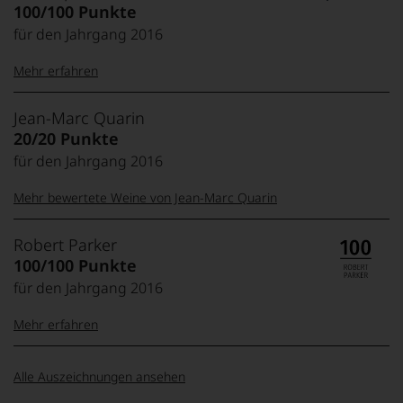
100/100 Punkte
für den Jahrgang 2016
Mehr erfahren
99–100 Punkte:
Tesdorpf
Jean-Marc Quarin
Der
20/20 Punkte
Name
für den Jahrgang 2016
Tesdorpf
95–98 Punkte:
steht
Mehr bewertete Weine von Jean-Marc Quarin
für
»Fine
90–94 Punkte:
Wine«,
Robert Parker
für
100/100 Punkte
die
edlen
für den Jahrgang 2016
85–89 Punkte:
Weine
der
Mehr erfahren
Welt,
wie
100-96 Punkte:
Robert
kaum
Alle Auszeichnungen ansehen
Parker
Unter 85 Punkte:
ein