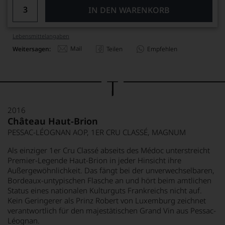
IN DEN WARENKORB
Lebensmittel­angaben
Mail
Weitersagen:
Teilen
Empfehlen
2016
Château Haut-Brion
PESSAC-LÉOGNAN AOP, 1ER CRU CLASSÉ, MAGNUM
Als einziger 1er Cru Classé abseits des Médoc unterstreicht
Premier-Legende Haut-Brion in jeder Hinsicht ihre
Außergewöhnlichkeit. Das fängt bei der unverwechselbaren,
Bordeaux-untypischen Flasche an und hört beim amtlichen
Status eines nationalen Kulturguts Frankreichs nicht auf.
Kein Geringerer als Prinz Robert von Luxemburg zeichnet
verantwortlich für den majestätischen Grand Vin aus Pessac-
Léognan.