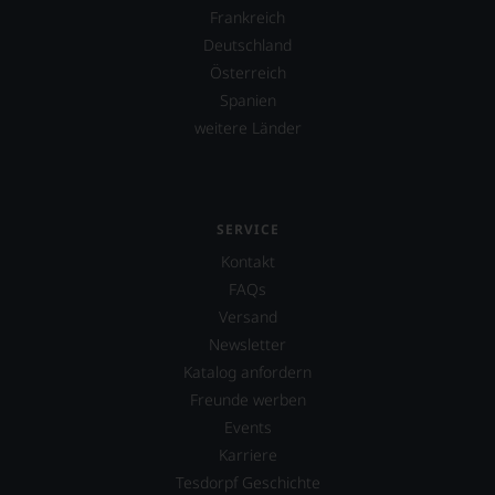
uns
Frankreich
ist
sehr
heute
Ihnen
Deutschland
Master
auf
Österreich
of
diesem
Spanien
Wine
Weg
Lisa
eine
weitere Länder
Perrotti-
weitere
Brown.
Hilfe
2017
an
erwarb
die
zudem
SERVICE
Hand
der
geben
Kontakt
Restaurantführer
zu
FAQs
»Guide
können,
Michelin«
den
Versand
Anteile
richtigen
Newsletter
an
Wein
Katalog anfordern
dieser
zu
nach
finden.
Freunde werben
wie
Events
vor
Karriere
äußerst
bedeutenden
Tesdorpf Geschichte