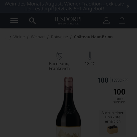
Wein des Monats August: Wiener Tradition - exklusiv
bei Tesdorpf! Jetzt als 5+1 Angebot!
Weine
Weinart
Rotweine
Château Haut-Brion
Bordeaux
18 °C
Frankreich
Auch in einer
Holzkiste
erhältlich