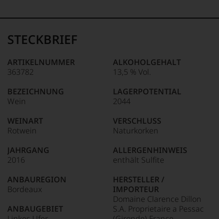
Ganz
anderer.
ohne
Das
Frage
dokumentieren
war
wir
STECKBRIEF
Robert
auch
95-90 Punkte:
Parker
und
einer
gerade
ARTIKELNUMMER
ALKOHOLGEHALT
der
mit
363782
13,5 % Vol.
einflussreichsten
Bewertungen
89-80 Punkte:
Weinkritiker,
und
BEZEICHNUNG
LAGERPOTENTIAL
dessen
Medaillen
Wein
2044
Schaffen
renommierter
79-70 Punkte:
selbst
Weinjournalisten
heute
WEINART
VERSCHLUSS
oder
noch
Rotwein
Naturkorken
Fachpublikationen
69-60 Punkte:
Wirkung
in
zeigt,
unseren
JAHRGANG
ALLERGENHINWEIS
auch
Aussendungen
2016
enthält Sulfite
wenn
oder
59-50
er
in
ANBAUREGION
HERSTELLER /
Punkte:
sich
unserem
Bordeaux
IMPORTEUR
seit
Webshop,
Domaine Clarence Dillon
2012
um
ANBAUGEBIET
S.A. Proprietaire a Pessac
zunehmend
zu
Linkes Ufer
(Gironde) France