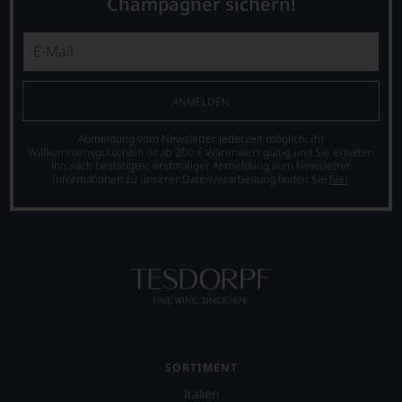
Bewertungen
Champagner sichern!
finden
sind
fortan
heute
an
aus
jedem
der
Wein
Weinkritik
auch
nicht
ANMELDEN
unsere
mehr
Tesdorpf-
wegzudenken.
Abmeldung vom Newsletter jederzeit möglich. Ihr
Bewertung.
Willkommensgutschein ist ab 200 € Warenwert gültig und Sie erhalten
Ab
Wir
ihn nach bestätigter, erstmaliger Anmeldung zum Newsletter.
2012
Informationen zu unserer Datenverarbeitung finden Sie
hier
.
beurteilen
zog
unsere
sich
Weine
Parker
nach
zunehmend
dem
zurück
bekannten
und
und
verkaufte
bewährten
seinen
100-
Newsletter.
Punkte-
Chefredakteurin
System.
des
Wir
SORTIMENT
»Wine
freuen
Italien
Advocate«