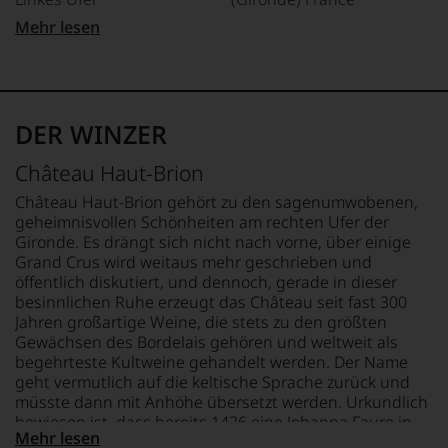
zurückgezogen
unterstreichen,
hat.
Mehr lesen
auf
APPELLATION
LAND
Er
welch
Pessac-Léognan
Frankreich
hat
hohem
mit
Niveau
REBSORTEN
FLASCHENGRÖSSE
Kreativität
sich
45% .4 Merlot
1,5 L
und
unsere
DER WINZER
43% .9 Cabernet
Innovationsgeist
Weinselektion
Sauvignon
GESCHMACK
Weinjournalismus
bewegt.
Château Haut-Brion
und
9% .7 Cabernet Franc
trocken
Das
Weinbewertung
1% Petit Verdot
aber
Château Haut-Brion gehört zu den sagenumwobenen,
revolutioniert.
genügt
geheimnisvollen Schönheiten am rechten Ufer der
uns
TRINKTEMPERATUR
Gironde. Es drängt sich nicht nach vorne, über einige
Der
nicht
18 °C
Grand Crus wird weitaus mehr geschrieben und
studierte
mehr.
öffentlich diskutiert, und dennoch, gerade in dieser
Rechtsanwalt
Wir
besinnlichen Ruhe erzeugt das Château seit fast 300
verstand
haben
sich
Jahren großartige Weine, die stets zu den größten
festgestellt,
als
Gewächsen des Bordelais gehören und weltweit als
dass
Sprachrohr
begehrteste Kultweine gehandelt werden. Der Name
manch
des
geht vermutlich auf die keltische Sprache zurück und
eine
Verbrauchers
müsste dann mit Anhöhe übersetzt werden. Urkundlich
Bewertung
und
bewiesen ist, dass bereits 1426 eine Johanna Faure in
schwer
schuf
Mehr lesen
unmittelbarer Nähe des heutigen Haut-Brion einen