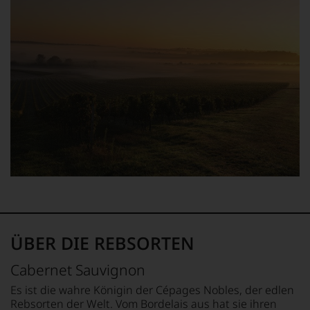
als
jedes
er
einzelnen
den
Weines.
Bordeaux-
Warum
Jahrgang
also
1982,
sollen
von
Sie
Kritikern
als
wegen
Kunde
des
des
warmen
Hauses
Witterungsverlaufs
nicht
eher
davon
skeptisch
profitieren,
beurteilt,
statt
als
an
erster
Stelle
mit
sich
ÜBER DIE REBSORTEN
einem
nur
»outstanding«
auf
Cabernet Sauvignon
M
bewertete
Einschätzungen
und
einzelner
Es ist die wahre Königin der Cépages Nobles, der edlen
D
mit
Kritiker
Rebsorten der Welt. Vom Bordelais aus hat sie ihren
b