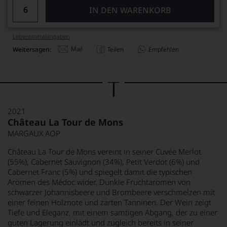
IN DEN WARENKORB
Lebensmittel­angaben
Mail
Weitersagen:
Teilen
Empfehlen
2021
Château La Tour de Mons
MARGAUX AOP
Château La Tour de Mons vereint in seiner Cuvée Merlot
(55%), Cabernet Sauvignon (34%), Petit Verdot (6%) und
Cabernet Franc (5%) und spiegelt damit die typischen
Aromen des Médoc wider. Dunkle Fruchtaromen von
schwarzer Johannisbeere und Brombeere verschmelzen mit
einer feinen Holznote und zarten Tanninen. Der Wein zeigt
Tiefe und Eleganz, mit einem samtigen Abgang, der zu einer
guten Lagerung einlädt und zugleich bereits in seiner