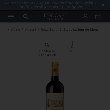
Wein des Monats August: Wiener Tradition - exklusiv
bei Tesdorpf! Jetzt als 5+1 Angebot!
Weine
Weinart
Rotweine
Château La Tour de Mons
Bordeaux
16 °C
Frankreich