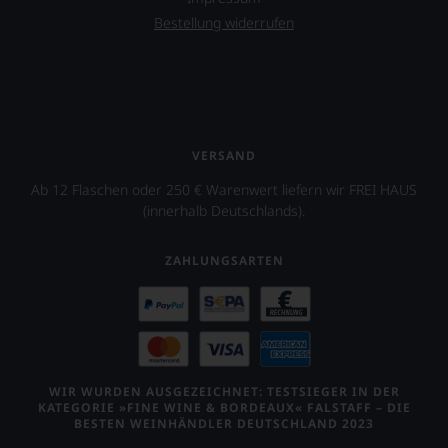
James
Bestellung widerrufen
Keenan
von
der
Rockband
Tool
über
dessen
VERSAND
Projekt
eines
Ab 12 Flaschen oder 250 € Warenwert liefern wir FREI HAUS
Weinguts
(innerhalb Deutschlands).
in
Arizona.
ZAHLUNGSARTEN
Ebenfalls
unterstützt
er
das
Projekt
»One
World
WIR WURDEN AUSGEZEICHNET: TESTSIEGER IN DER
One
KATEGORIE »FINE WINE & BORDEAUX« FALSTAFF – DIE
BESTEN WEINHÄNDLER DEUTSCHLAND 2023
Wine«,
das