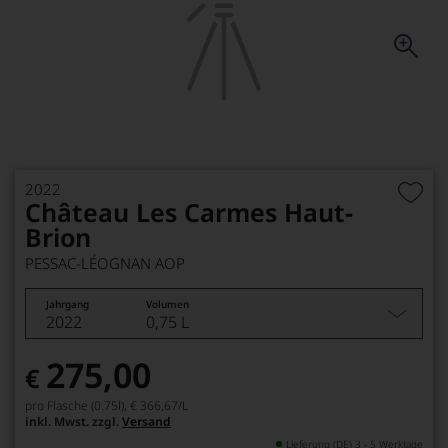
2022
Château Les Carmes Haut-
Brion
PESSAC-LÉOGNAN AOP
Jahrgang
Volumen
2022
0,75 L
275,00
€
pro Flasche (0.75l),
€ 366,67
/L
inkl. Mwst. zzgl.
Versand
Lieferung (DE) 3 - 5 Werktage