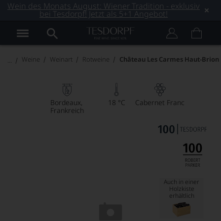
Wein des Monats August: Wiener Tradition - exklusiv
bei Tesdorpf! Jetzt als 5+1 Angebot!
Weine
Weinart
Rotweine
Château Les Carmes Haut-Brion
Bordeaux
18 °C
Cabernet Franc
Frankreich
Auch in einer
Holzkiste
erhältlich