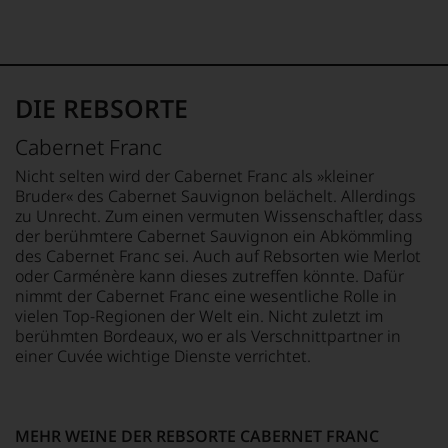
zu
1982,
fundierte
den
von
Bewertungen
Top-
Kritikern
jedes
Weinen
wegen
einzelnen
aus
des
Weines.
Bordeaux
DIE REBSORTE
warmen
Warum
und
Witterungsverlaufs
also
Italien
eher
Cabernet Franc
sollen
entdeckte.
skeptisch
Sie
Nicht selten wird der Cabernet Franc als »kleiner
Ab
beurteilt,
als
1985
Bruder« des Cabernet Sauvignon belächelt. Allerdings
als
Kunde
leitete
zu Unrecht. Zum einen vermuten Wissenschaftler, dass
erster
des
er
mit
der berühmtere Cabernet Sauvignon ein Abkömmling
Hauses
das
einem
des Cabernet Franc sei. Auch auf Rebsorten wie Merlot
nicht
Europa-
»outstanding«
oder Carménère kann dieses zutreffen könnte. Dafür
davon
Büro
bewertete
nimmt der Cabernet Franc eine wesentliche Rolle in
profitieren,
des
und
vielen Top-Regionen der Welt ein. Nicht zuletzt im
statt
Wine
mit
berühmten Bordeaux, wo er als Verschnittpartner in
an
Spectators.
seinem
einer Cuvée wichtige Dienste verrichtet.
Stelle
Seinen
Urteil
sich
Schwerpunkt
recht
nur
bildeten
behalten
auf
die
sollte.
Einschätzungen
MEHR WEINE DER REBSORTE CABERNET FRANC
Weine
Der