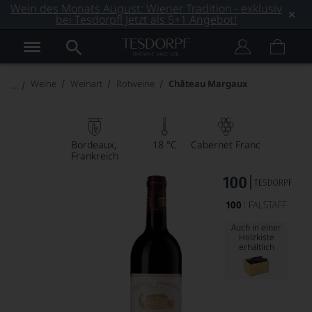
Wein des Monats August: Wiener Tradition - exklusiv
bei Tesdorpf! Jetzt als 5+1 Angebot!
Weine
Weinart
Rotweine
Château Margaux
Bordeaux
18 °C
Cabernet Franc
Frankreich
Auch in einer
Holzkiste
erhältlich