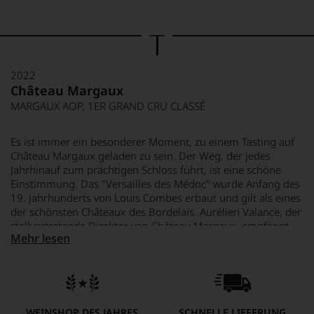
2022
Château Margaux
MARGAUX AOP, 1ER GRAND CRU CLASSÉ
Es ist immer ein besonderer Moment, zu einem Tasting auf
Château Margaux geladen zu sein. Der Weg, der jedes
Jahrhinauf zum prächtigen Schloss führt, ist eine schöne
Einstimmung. Das "Versailles des Médoc" wurde Anfang des
19. Jahrhunderts von Louis Combes erbaut und gilt als eines
der schönsten Châteaux des Bordelais. Aurélien Valance, der
stellvertretende Direktor von Château Margaux, empfängt
Mehr lesen
uns im großen Verkostungsraum über dem neuen
Weinkeller. Eine Stunde lang tauschen wir uns über die
Qualität des Jahrgangs 2022 aus. Auch hier konzentrierte die
Trockenheit die Trauben, in einem durchschnittlichen Jahr
werden aus einem Kilo Trauben etwa ein Dreiviertelliter Wein
gemacht, in diesem Jahr aus 1 kg Trauben nur 0,55 Liter
WEINSHOP DES JAHRES
SCHNELLE LIEFERUNG