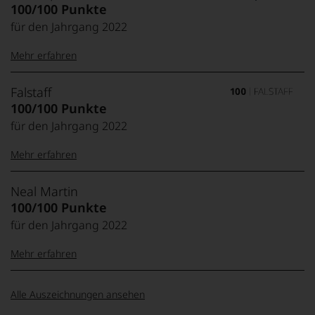
100/100 Punkte
für den Jahrgang 2022
Mehr erfahren
99–100 Punkte:
Tesdorpf
Falstaff
Der
100/100 Punkte
Name
für den Jahrgang 2022
Tesdorpf
95–98 Punkte:
steht
Mehr erfahren
für
»Fine
90–94 Punkte:
Wine«,
100-96 Punkte:
Falstaff
Neal Martin
für
Das
100/100 Punkte
die
unter
edlen
für den Jahrgang 2022
85–89 Punkte:
Weinliebhabern
Weine
wie
95-90 Punkte:
der
Mehr erfahren
unter
Welt,
Feinschmeckern
wie
89-80 Punkte:
gleichermaßen
100-96
Neal
kaum
Alle Auszeichnungen ansehen
beliebte
Punkte:
Martin
Unter 85 Punkte:
ein
Magazin
79-70