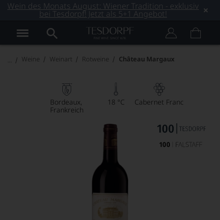
Wein des Monats August: Wiener Tradition - exklusiv
bei Tesdorpf! Jetzt als 5+1 Angebot!
Weine
Weinart
Rotweine
Château Margaux
Bordeaux
18 °C
Cabernet Franc
Frankreich