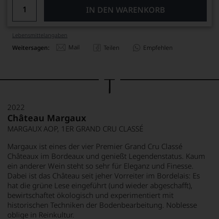
IN DEN WARENKORB
Lebensmittel­angaben
Mail
Weitersagen:
Teilen
Empfehlen
2022
Château Margaux
MARGAUX AOP, 1ER GRAND CRU CLASSÉ
Margaux ist eines der vier Premier Grand Cru Classé
Châteaux im Bordeaux und genießt Legendenstatus. Kaum
ein anderer Wein steht so sehr für Eleganz und Finesse.
Dabei ist das Château seit jeher Vorreiter im Bordelais: Es
hat die grüne Lese eingeführt (und wieder abgeschafft),
bewirtschaftet ökologisch und experimentiert mit
historischen Techniken der Bodenbearbeitung. Noblesse
oblige in Reinkultur.